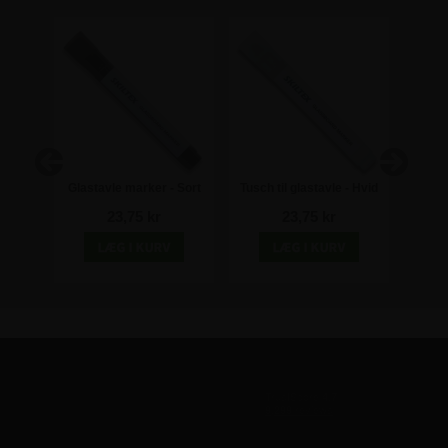
er til
Glastavle marker - Sort
Tusch til glastavle - Hvid
Sort 
tk
glas
23,75 kr
23,75 kr