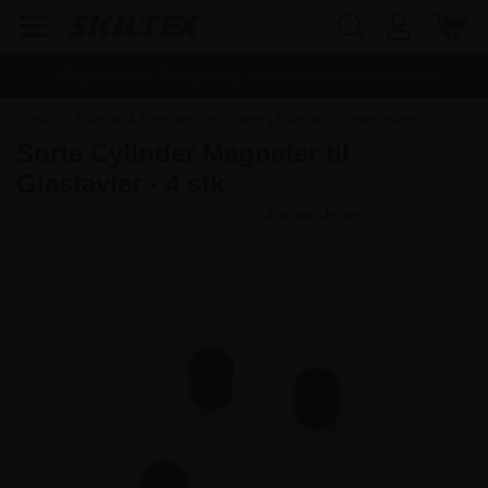
Fragt:
45,00
kr. - Fri dag til dag levering ved køb over
1.000,00
kr.
Forside
»
Tilbehør & Reservedele
»
Tavler | Tilbehør og reservedele
»
Sorte Cylinder Magneter til
Glastavler | Tilbehør og reservedele
Glastavler - 4 stk
Varenr.:
7071