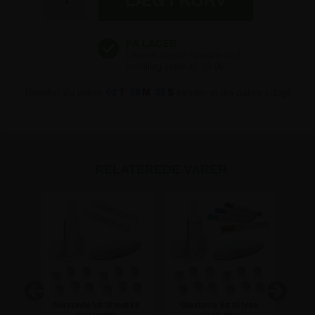
Bestiller du inden
02
T
58
M
32
S
sender vi din pakke i dag!
RELATEREDE VARER
sk
Glastavle kit til mørke
Glastavle kit til lyse
Gl