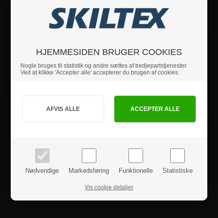
Hvis du har nogle spørgsmål, er du velkommen til at
kontakte os.
Specifikationer
HJEMMESIDEN BRUGER COOKIES
Nogle bruges til statistik og andre sættes af tredjepartstjenester.
Sikkerhedsinstruktioner
Ved at klikke 'Accepter alle' accepterer du brugen af cookies.
Jeg handler som
Produktanmeldelser
PRIVAT
BUSINESS
priser inkl. moms
priser ekskl. moms
Nødvendige
Markedsføring
Funktionelle
Statistiske
Vis cookie detaljer