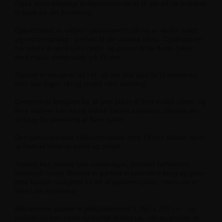
Også mere tilfældigt forbipasserende vil få øje på dit budskab
til gavn for din forretning.
Cykelstativet er udført i galvaniseret stål og er derfor solidt
og vejrbestandigt - perfekt til det danske klima. Cykelstativet
har plads til op til seks cykler og passer til de fleste cykler
med maks. dækbredde på 45 mm.
Stativet er designet ud i ét, så det skal ikke først monteres,
men kan tages i brug straks efter levering.
Designet er kompakt for at give plads til flest muligt cykler, og
flere stativer kan let og enkelt sættes sammen, såfremt der
er brug for parkering af flere cykler.
Den galvaniserede stålkonstruktion med 19 mm stålrør sikrer
at stativet både er solidt og stabilt.
Stativet kan sættes fast i underlaget, dermed forhindres
eventuelt tyveri. Stativet er perfekt til udendørs brug og giver
dine kunder mulighed for let at parkere cyklen, mens de er
inde i din forretning.
Klikrammen passer til plakatstørrelse 1.055 x 297 cm - og
plakaterne kan nemt og hurtigt skiftes ud, når du ønsker at