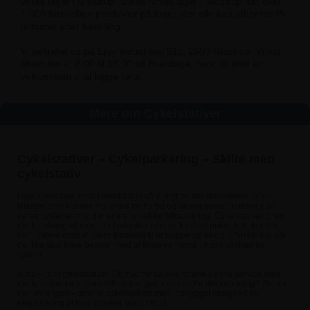
vores lager i Glostrup. Vores hovedlager i Glostrup har over
1.000 forskellige produkter på lager, der alle kan afhentes få
minutter efter bestilling.
Vi befinder os på Ejby Industrivej 91c, 2600 Glostrup. Vi har
åbent fra kl. 8.00 til 16.00 på hverdage, hvor du altid er
velkommen til at kigge forbi.
Mere om Cykelstativer
Cykelstativer – Cykelparkering – Skilte med
cykelstativ
I cyklernes land er det mindst lige så vigtigt for din virksomhed, at du
tilbyder dine kunder mulighed for hurtig og ukompliceret parkering af
deres cykler som at der er mulighed for bilparkering. Cykelstativer foran
din forretning vil være en fantastisk service for dine potentielle kunder,
der i højere grad vil være tilbøjelig til at stoppe op ved din forretning, når
de ikke skal have besvær med at finde en henstillingsmulighed for
cyklen.
Altså – ja til cykelstativer. Og hvorfor så ikke forene denne service med
muligheden for at gøre lidt ekstra god reklame for din forretning? Skiltex
har løsningen – smarte cykelstativer med indbygget mulighed for
eksponering af logo og/eller gode tilbud.