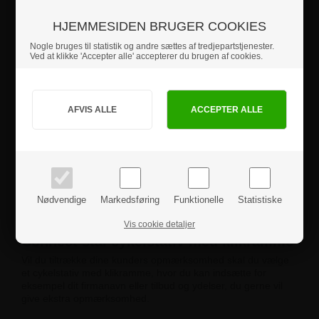
dækbredde på 45 mm.
HJEMMESIDEN BRUGER COOKIES
Nogle bruges til statistik og andre sættes af tredjepartstjenester.
Ved at klikke 'Accepter alle' accepterer du brugen af cookies.
Jeg handler som
PRIVAT
BUSINESS
priser inkl. moms
priser ekskl. moms
Nødvendige
Markedsføring
Funktionelle
Statistiske
Vis cookie detaljer
Connect stål cykelstativ med klikramme
Vil du tiltrække dine kunders opmærksomhed skal du vælge
et cykelstativ med klikramme, hvor du kan indsætte for
eksempel dit firmanavn eller tilbud og ydelser, du gerne vil
give ekstra opmærksomhed.