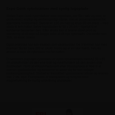
Expo Gotik cykelstativer med synlig logoplade
Skiltex Expo Gotik cykelstativer med logoplade, der fås i sølv og hvid, er
produceret i kraftigt og vejrbestandigt stålrør, som er polyesterlakeret for
yderligere holdbarhed. Stativet er 120 cm højt og knap 60 cm bredt – med
plads til fem cykler. Selve logopladen er 50 x 25 cm – rigeligt til at
kunderne bemærker den. Efter ønske kan vi levere såvel print og
montering af dit logo på begge sider af dit nye cykelstativ. Det koster kun
350,- kr ekskl. moms.
Også praktiske hjul kan tilkøbes som ekstraudstyr. De 3 tommer hjul med
bremser fås for bare 399 kr. ekskl. moms og er en stor hjælp, hvis du
ønsker at tage dit cykelstativ ind for natten.
Et særdeles populært cykelstativ er vores reklamestativ med A1 50 x 85
cm plakatholder på den ene side og cykelholdere på den anden side.
Budskabet i form af virksomhedsnavn eller tilbudsplakat er ikke til at
overse i gadebilledet, og kunderne vil takke dig for den oplagte
parkeringsmulighed. Stativet er fremstillet i galvaniseret stålrør og leveres
inkl. 2 stk. Hjul. Frontpladen er transparent og forsynet med
magnetlukning for hurtig udskiftning af plakater.