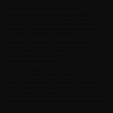
Gadeskilt med cykelparkering
Har du behov for et større gadeskilt med reklame for din
forretning? Så er det muligt at kombinere det med et
cykelstativ. På den måde tilbydes de kunder, der kommer på
cykel til din forretning, en bedre mulighed for parkering. Du
kan vælge et gadeskilt med to klikrammer i A1-format.
Klikrammen er dobbeltsidig, så uanset om man kommer fra
den ene eller anden side, vil man blive mødt med dit
budskab. Klikrammen er forsynet med antirefleks frontplader,
så budskabet fremstår tydeligt både i dagslys og solskin og
ved gadebelysning aften og nat.
Gadeskiltet fungerer samtidig som cykelstativ med plads til i
alt fire cykler - to på hver side af stativet.
Stativet er forsynet med hjul, så du let kan køre det ud og ind
af din forretning morgen og aften, hvis du ønsker det. På den
måde sikrer du dig mod tyveri og hærværk, men kan stadig
få glæde af reklamen i klikrammen, såfremt du stiller det lige
indenfor døren, så forbipasserende kan få øje på det - også
efter lukketid.