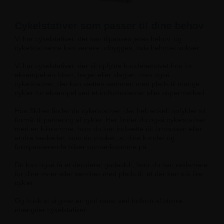
Cykelstativer som passer til dine behov
Vi har cykelstativer, der kan tilpasses jeres behov, og
cykelstativerne kan senere udbygges, hvis behovet vokser.
Vi har cykelstativer, der vil opfylde kundebehovet hos for
eksempel en frisør, bager eller slagter, men også
cykelstativer, der kan sættes sammen med plads til mange
cykler for eksempel ved et indkøbscenter eller supermarked.
Hos Skiltex finder du cykelstativer, der helt enkelt opfylder sit
formål til parkering af cykler. Her finder du også cykelstativer
med en klikramme, hvor du kan indsætte dit firmanavn eller
andre beskeder, som du ønsker, at dine kunder og
forbipasserende bliver opmærksomme på.
Du kan også få et decideret gadeskilt, hvor du kan reklamere
for dine varer eller services med plads til, at der kan stå fire
cykler.
Og husk at vi giver en god rabat ved indkøb af større
mængder cykelstativer.