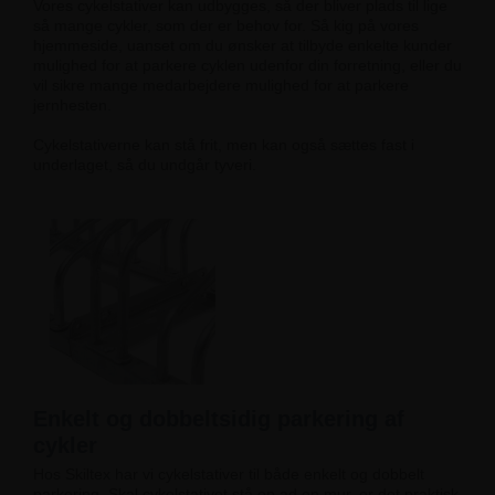
Vores cykelstativer kan udbygges, så der bliver plads til lige
så mange cykler, som der er behov for. Så kig på vores
hjemmeside, uanset om du ønsker at tilbyde enkelte kunder
mulighed for at parkere cyklen udenfor din forretning, eller du
vil sikre mange medarbejdere mulighed for at parkere
jernhesten.
Cykelstativerne kan stå frit, men kan også sættes fast i
underlaget, så du undgår tyveri.
Enkelt og dobbeltsidig parkering af
cykler
Hos Skiltex har vi cykelstativer til både enkelt og dobbelt
parkering. Skal cykelstativet stå op ad en mur, er det praktisk