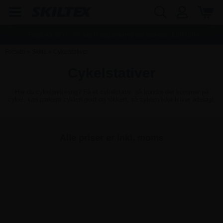
Fragt:
45,00
kr. - Fri dag til dag levering ved køb over
1.000,00
kr.
Forside
»
Skilte
»
Cykelstativer
Cykelstativer
Har du cykelparkering? Få et cykelstativ, så kunder der kommer på
cykel, kan parkere cyklen godt og sikkert, så cyklen ikke bliver ødelagt.
Alle priser er inkl. moms