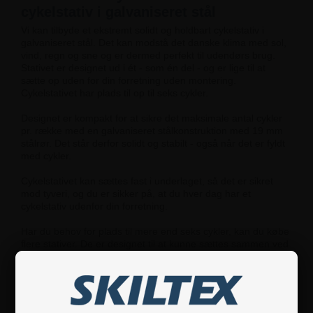
cykelstativ i galvaniseret stål
Vi kan tilbyde et ekstremt solidt og holdbart cykelstativ i
galvaniseret stål. Det kan modstå det danske klima med sol,
vind, regn og sne og er dermed perfekt til udendørs brug.
Stativet er designet ud i ét - som én del - og er lige til at
sætte op uden for din forretning uden montering.
Cykelstativet har plads til op til seks cykler.
Designet er kompakt for at sikre det maksimale antal cykler
pr. række med en galvaniseret stålkonstruktion med 19 mm
stålrør. Det står derfor solidt og stabilt - også når det er fyldt
med cykler.
Cykelstativet kan sættes fast i underlaget, så det er sikret
mod tyveri, og du er sikker på, at du hver dag har et
cykelstativ udenfor din forretning.
Har du behov for plads til mere end seks cykler, kan du købe
flere stativer. De er designet til at kunne sættes sammen ved
siden af hinanden, så du kan få plads til så mange
cykelparkeringer, du har behov for at tilbyde dine kunder. Og
husk vores gode mængderabat ved køb af flere stativer.
Cykelstativet passer til de fleste cykler med op til maksimal