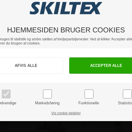
HJEMMESIDEN BRUGER COOKIES
uges til statistik og andre sættes af tredjepartstjenester. Ved at klikke 'Accepter alle
rer du brugen af cookies.
Jeg handler som
PRIVAT
BUSINESS
Andre populær kategorier
priser inkl. moms
priser ekskl. moms
dvendige
Markedsføring
Funktionelle
Statisti
Vis cookie detaljer