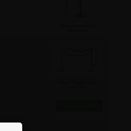
Afspærringsstolper
med bånd
Afspærringsstolper
med reb
Se alle kategorier