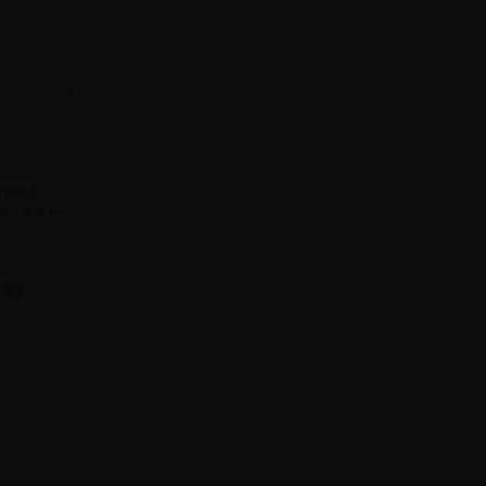
xtend
 - 4.9 m
kr.