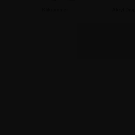
Klikrammer
Akryl Dis
Infostander