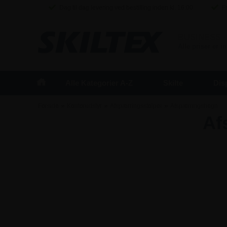
Dag til dag levering ved bestilling inden kl. 16:00
Fr
BUSINESS
/
Alle priser er 
Alle Kategorier A-Z
Skilte
Dis
»
»
»
Forside
Kontorudstyr
Afspærringsstolper
Afspærringshegn
Af