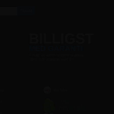
S
BILLIGST
MED GARANTI
Finder du varen billigere et andet
sted, slår vi prisen med 5%
YouTube
ing
ct
et