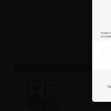
Nogle br
accepte
Nø