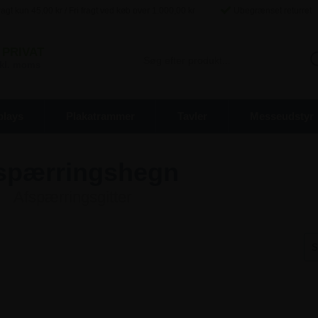
agt kun
45,00
kr / Fri fragt ved køb over
1.000,00
kr
Ubegrænset returret
PRIVAT
inkl. moms
plays
Plakatrammer
Tavler
Messeudstyr
spærringshegn
Afspærringsgitter