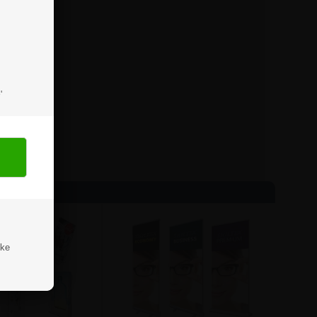
'
ske