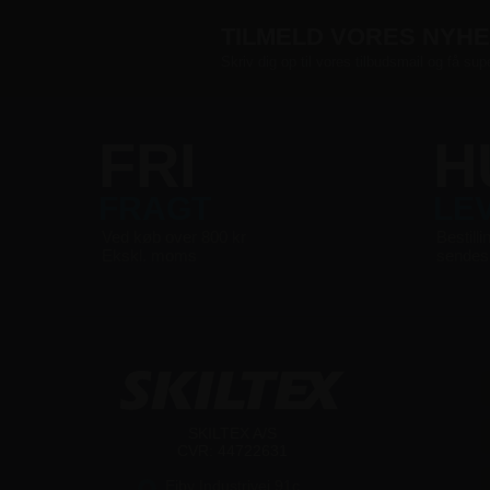
TILMELD VORES NYH
Skriv dig op til vores tilbudsmail og få sup
FRI
H
FRAGT
LE
Ved køb over 800 kr
Bestilli
Ekskl. moms
sende
SKILTEX A/S
CVR: 44722631
Ejby Industrivej 91c