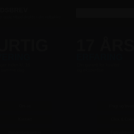
EDSBREV
er gode tilbud direkte i din indbakke
URTIG
17 ÅR
VERING
ERFARING
nger inden kl. 16
Din garanti for kvalitet
s samme dag
og ekspertise
Om os
Fragt og lever
Kontakt
Click & Colle
Handelsbetingelser
Fortrydelsesr