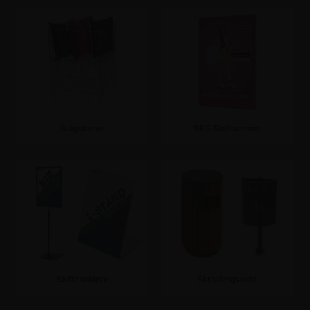
Salgskurve
SEG Stoframmer
Se mere
Se mere
Skilteholdere
Skraldespande
Se mere
Se mere