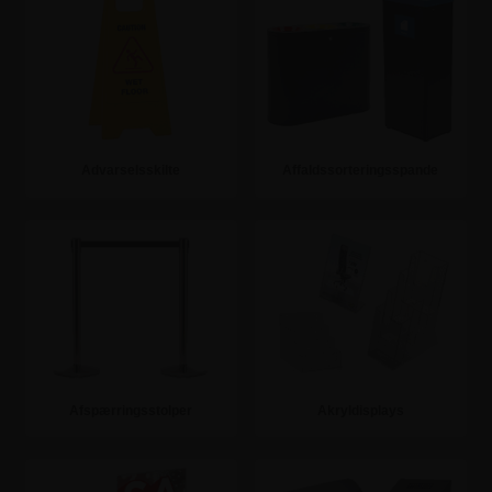
Advarselsskilte
Affaldssorteringsspande
Se mere
Se mere
Afspærringsstolper
Akryldisplays
Se mere
Se mere