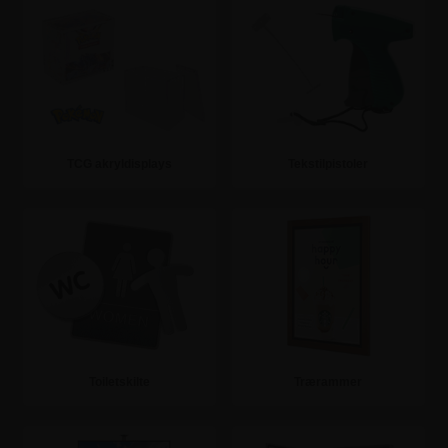
TCG akryldisplays
Tekstilpistoler
Se mere
Se mere
Toiletskilte
Trærammer
Se mere
Se mere