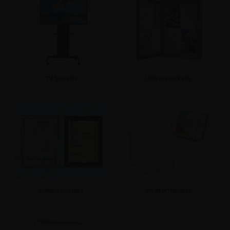
TV Stander
Udhængsskabe
Se mere
Se mere
Vinduesdisplay
Visitkortholdere
Se mere
Se mere