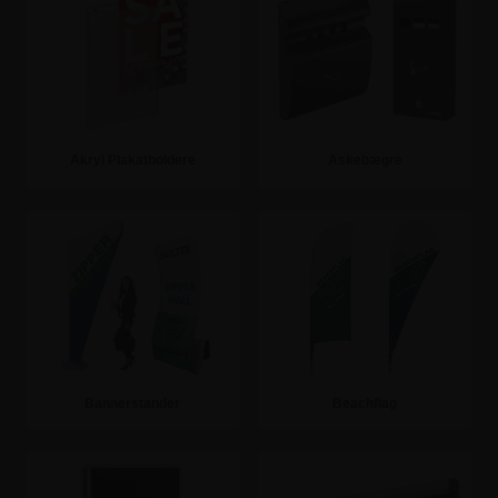
Akryl Plakatholdere
Askebægre
Se mere
Se mere
Bannerstander
Beachflag
Se mere
Se mere