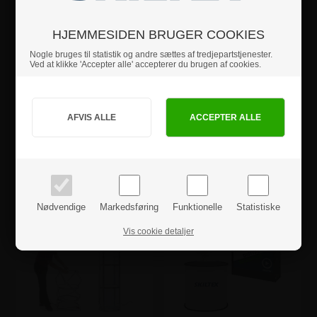
Menukortholdere
Menumapper
HJEMMESIDEN BRUGER COOKIES
Se mere
Se mere
Nogle bruges til statistik og andre sættes af tredjepartstjenester.
Ved at klikke 'Accepter alle' accepterer du brugen af cookies.
Jeg handler som
PRIVAT
BUSINESS
priser inkl. moms
priser ekskl. moms
Menuskabe
Messe brochurestativer
Se mere
Se mere
Nødvendige
Markedsføring
Funktionelle
Statistiske
Vis cookie detaljer