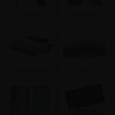
Kridttavler
Kridt marker penne
Se mere
Se mere
Lamineringsmaskiner
Loftbanner
Se mere
Se mere