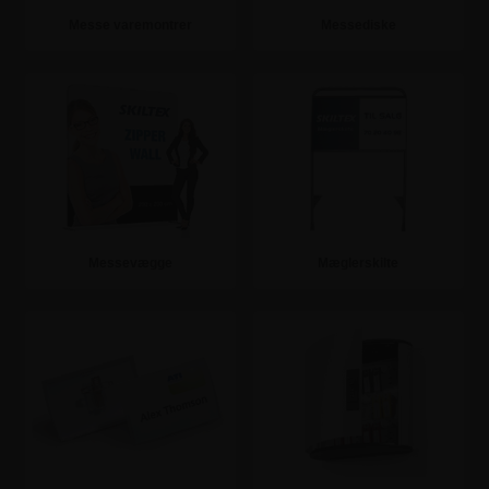
Messe varemontrer
Messediske
Se mere
Se mere
Messevægge
Mæglerskilte
Se mere
Se mere