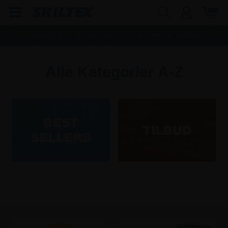
Fragt:
45,00
kr. - Fri dag til dag levering ved køb over
1.000,00
kr.
Alle Kategorier A-Z