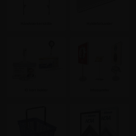
Håndværkerskilte
Hyldeforkanter
Se mere
Se mere
ID kort holder
Infostander
Se mere
Se mere