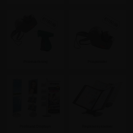
Se mere
Se mere
Prismærkning
Prispistoler
Se mere
Se mere
ProStand Displays
Registersystemer