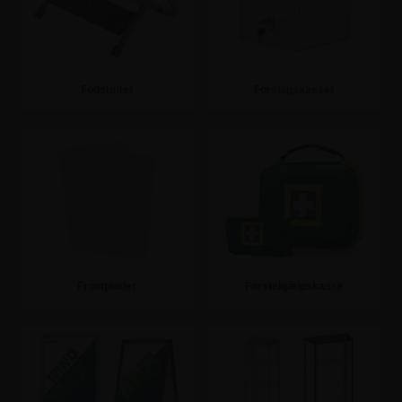
Fodstøtter
Forslagskasser
Se mere
Se mere
Frontplader
Førstehjælpskasse
Se mere
Se mere