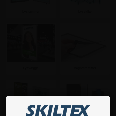
Lysrammer
Lysskilte
Se mere
Se mere
Lysvægge
Magnetrammer
Se mere
Se mere