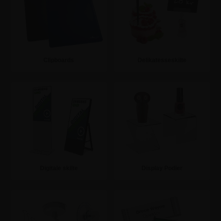
Clipboards
Delikatesseskilte
Se mere
Se mere
Digitale skilte
Display Podier
Se mere
Se mere