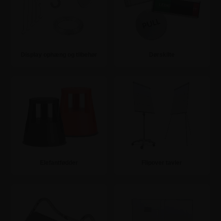
Display ophæng og tilbehør
Dørskilte
Se mere
Se mere
Elefantfødder
Flipover tavler
Se mere
Se mere