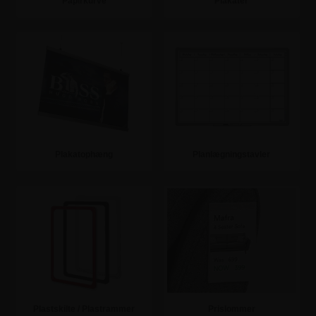
Papirkurve
Plakater
Se mere
Se mere
Plakatophæng
Planlægningstavler
Se mere
Se mere
Plastskilte / Plastrammer
Prislommer