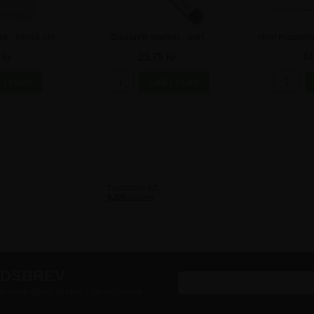
sk - 90x60 cm
Glastavle marker - Sort
Hvid magnetis
 kr
23,75 kr
74
EDSBREV
er gode tilbud direkte i din indbakke