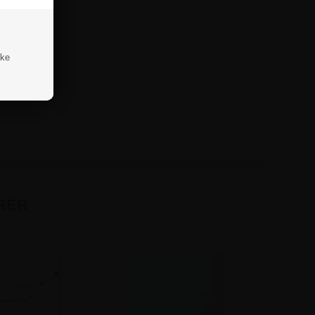
ske
RER