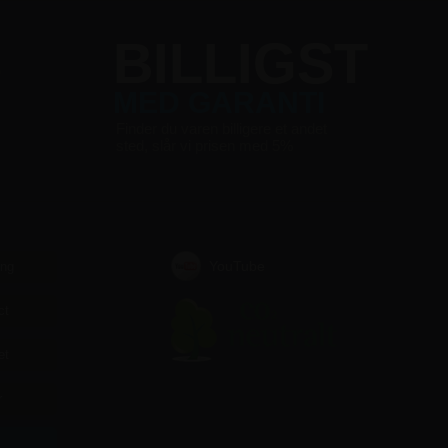
S
BILLIGST
MED GARANTI
Finder du varen billigere et andet
sted, slår vi prisen med 5%
YouTube
ing
ct
et
r
r