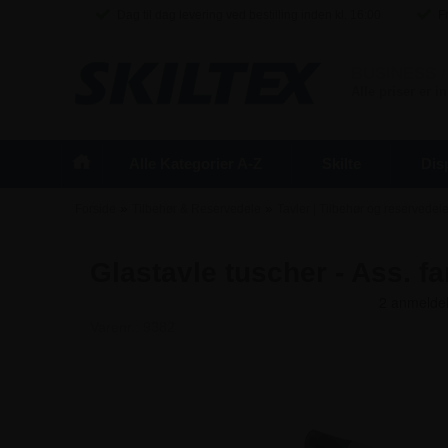
Dag til dag levering ved bestilling inden kl. 16:00
Fr
BUSINESS
/
Alle priser er 
Alle Kategorier A-Z
Skilte
Dis
»
»
Forside
Tilbehør & Reservedele
Tavler | Tilbehør og reservedel
Glastavle tuscher - Ass. f
Varenr.:
9382