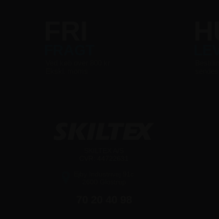
FRI
H
FRAGT
LE
Ved køb over 800 kr
Bestilli
Ekskl. moms
sende
SKILTEX A/S
CVR: 44722631
Ejby Industrivej 91c
2600 Glostrup
70 20 40 98