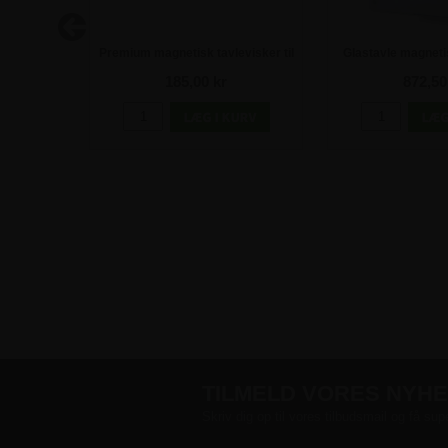
eter til
Premium magnetisk tavlevisker til
Glastavle magneti
 8 stk
glastavler
185,00 kr
872,50
TILMELD VORES NYH
Skriv dig op til vores tilbudsmail og få sup