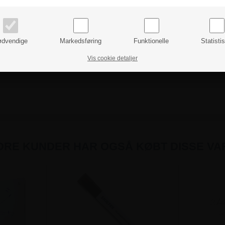
priser inkl. moms
priser ekskl. moms
dvendige
Markedsføring
Funktionelle
Statisti
Vis cookie detaljer
DRE KUNDER HAR OGSÅ KØBT DISSE VA