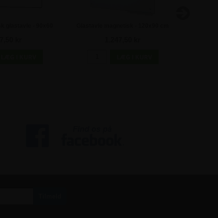
k glastavle - 90x60
Glastavle magnetisk - 120x90 cm
NAGA Ma
cm
7,50 kr
1.247,50 kr