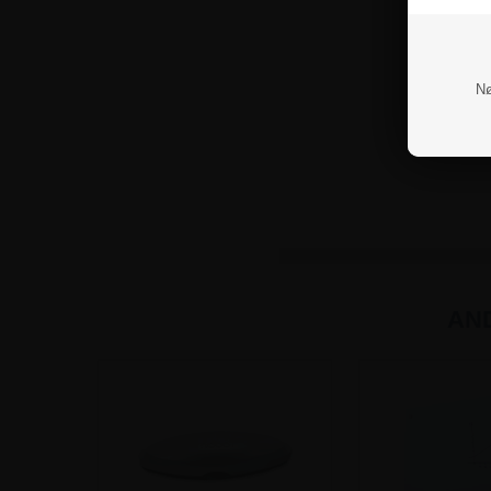
Nø
AN