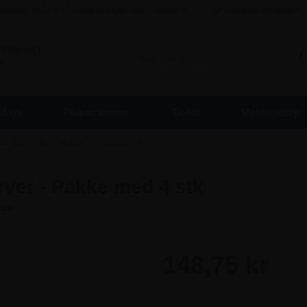
agt kun
45,00
kr / Fri fragt ved køb over
1.000,00
kr
Ubegrænset returret
PRIVAT
inkl. moms
plays
Plakatrammer
Tavler
Messeudstyr
»
e
Glastavler | Tilbehør og reservedele
arver - Pakke med 4 stk
148,75 kr