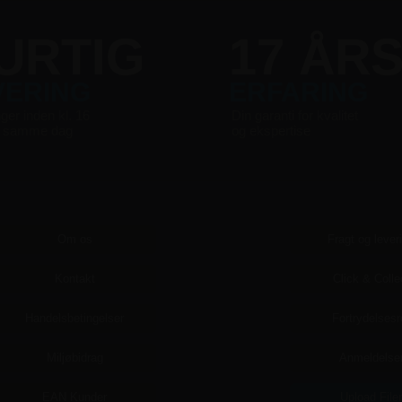
URTIG
17 ÅR
VERING
ERFARING
nger inden kl. 16
Din garanti for kvalitet
s samme dag
og ekspertise
Om os
Fragt og lever
Kontakt
Click & Colle
Handelsbetingelser
Fortrydelsesr
Miljøbidrag
Anmeldelse
EAN Kunder
Upload File