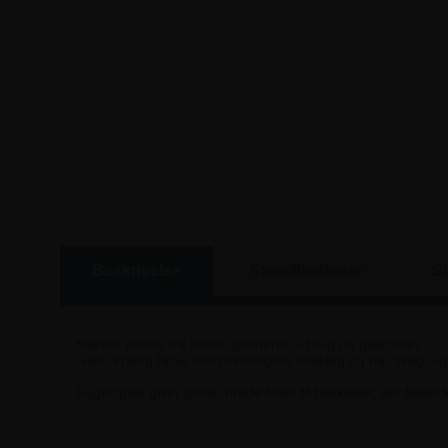
Beskrivelse
Specifikationer
S
Marker penne fra Nobo optimeret til brug på glastavler.
Giver kraftig farve med overlegent blæklag og har svag lugt,
Kuglespids giver tykke, brede linjer til beskeder, der blive