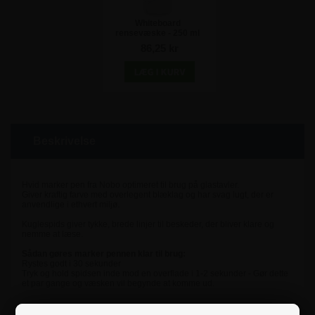
Whiteboard
rensevæske - 250 ml
86,25 kr
Beskrivelse
Hvid marker pen fra Nobo optimeret til brug på glastavler.
Giver kraftig farve med overlegent blæklag og har svag lugt, der er
anvendlige i ethvert miljø.
Kuglespids giver tykke, brede linjer til beskeder, der bliver klare og
nemme at læse.
Sådan gøres marker pennen klar til brug:
Rystes godt i 30 sekunder
Tryk og hold spidsen inde mod en overflade i 1-2 sekunder - Gør dette
et par gange og væsken vil begynde at komme ud.