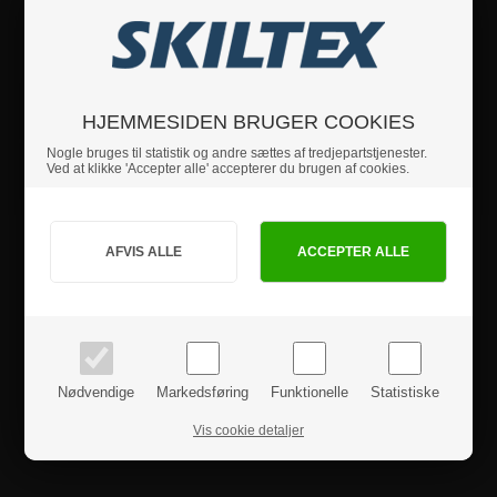
Hvis du har nogle spørgsmål, er du velkommen til at
kontakte os.
Specifikationer
HJEMMESIDEN BRUGER COOKIES
Nogle bruges til statistik og andre sættes af tredjepartstjenester.
Ved at klikke 'Accepter alle' accepterer du brugen af cookies.
Sikkerhedsinstruktioner
Jeg handler som
Produktanmeldelser
PRIVAT
BUSINESS
priser inkl. moms
priser ekskl. moms
Nødvendige
Markedsføring
Funktionelle
Statistiske
Vis cookie detaljer