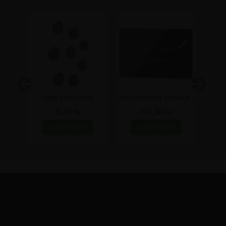
avle -
Super stærk sorte
Sort magnetisk glastavle -
White
magneter til glastavler -
90x60 cm
73,75 kr
747,50 kr
20mm - 8 stk