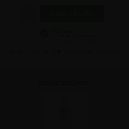
Bestiller du inden
13
T
37
M
34
S
sender vi din pakke i dag!
RELATEREDE VARER