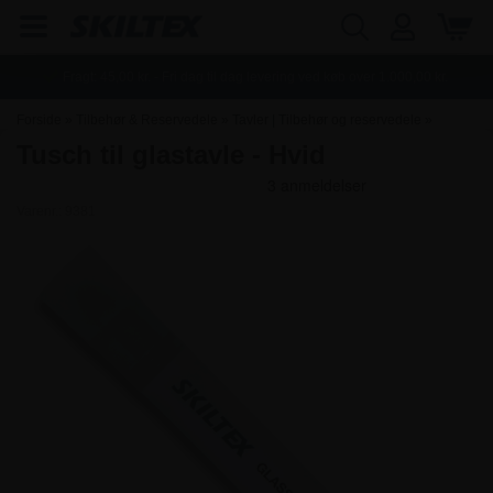
Fragt:
45,00
kr. - Fri dag til dag levering ved køb over
1.000,00
kr.
Forside
»
Tilbehør & Reservedele
»
Tavler | Tilbehør og reservedele
»
Tusch til glastavle - Hvid
Glastavler | Tilbehør og reservedele
Varenr.:
9381