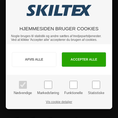
HJEMMESIDEN BRUGER COOKIES
Nogle bruges til statistik og andre sættes af tredjepartstjenester.
Ved at klikke 'Accepter alle' accepterer du brugen af cookies.
Snaprammer
Akryl Displays
Jeg handler som
PRIVAT
BUSINESS
priser inkl. moms
priser ekskl. moms
Nødvendige
Markedsføring
Funktionelle
Statistiske
Vis cookie detaljer
Gadeskilte
Brochureholdere