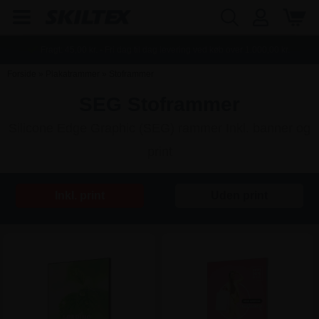
Fragt:
45,00
kr. - Fri dag til dag levering ved køb over
1.000,00
kr.
Forside
»
Plakatrammer
»
Stoframmer
SEG Stoframmer
Silicone Edge Graphic (SEG) rammer Inkl. banner og
print
Inkl. print
Uden print