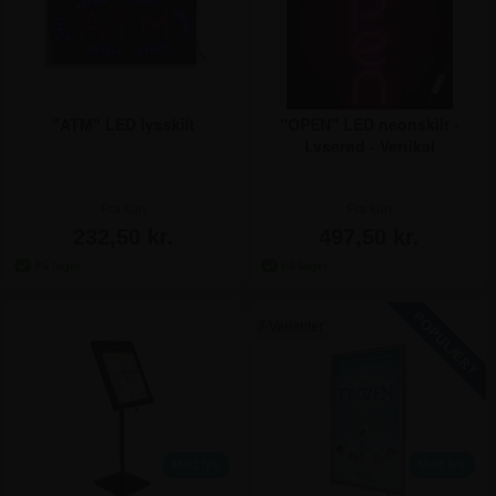
"ATM" LED lysskilt
"OPEN" LED neonskilt -
Lyserød - Vertikal
Fra kun
Fra kun
232,50 kr.
497,50 kr.
7 Varianter
Med lys
Med lys