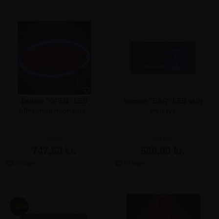
Deluxe "OPEN" LED
Securit "BAR" LED skilt
blinkende neonskilt -
med lys
Rød/Blå
Fra kun
Fra kun
747,50 kr.
560,00 kr.
-25%