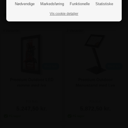
Fra kun
Fra kun
Nødvendige
Markedsføring
Funktionelle
Statistiske
685,00 kr.
3.372,50 kr.
Vis cookie detaljer
4 Varianter
2 Varianter
Med lys
Med lys
Premium Outdoor LED
Premium Outdoor
ramme med lys
Menustand med Lys
Fra kun
Fra kun
5.247,50 kr.
5.872,50 kr.