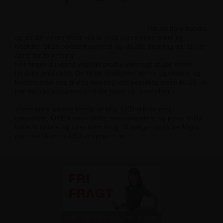
Tiltræk flere kunder
og se din virksomhed vokse med vores neon skilte og
lysskilte. Skab opmærksomhed og vis alle omkring jer, at i er
åbne for forretning!
Her finder du vores visuelle produktoversigt af alle vores
lysskilte produkter. De fleste produkter her er lagervarer og
leveres med dag til dag levering ved bestilling inden kl. 16. Vi
har mange populære lysskilte typer og -størrelser.
Vores store udvalg består af bl.a. LED klikrammer,
gadeskilte, OPEN neon skilte, menustandere og pylon skilte
både til inden- og udendørs brug. Vi sælger også backlight
plakater til vores LED snaprammer.