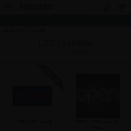
Fragt:
45,00
kr. - Fri dag til dag levering ved køb over
1.000,00
kr.
Forside
»
Skilte
»
Lysskilte
LED Lysskilte
Neon skilte / Neonlys
"OPEN" LED lysskilt
"OPEN" LED neonskilt -
Hvid