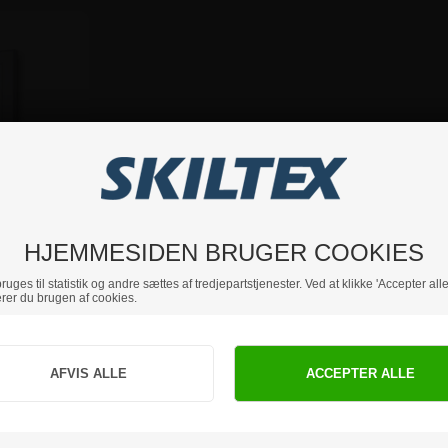
HJEMMESIDEN BRUGER COOKIES
k menuskab
 - A4
uges til statistik og andre sættes af tredjepartstjenester. Ved at klikke 'Accepter alle
rer du brugen af cookies.
Jeg handler som
r.
PRIVAT
BUSINESS
Alle priser er inkl. mom
priser inkl. moms
priser ekskl. moms