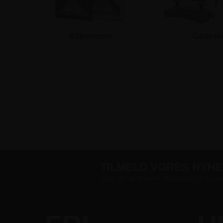
Klikrammer
Gadeski
Udendørs Askebægre
TILMELD VORES NYH
Skriv dig op til vores tilbudsmail og få sup