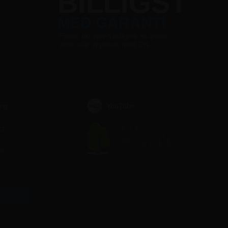
S
BILLIGST
MED GARANTI
Finder du varen billigere et andet
sted, slår vi prisen med 5%
YouTube
ing
ct
et
r
r