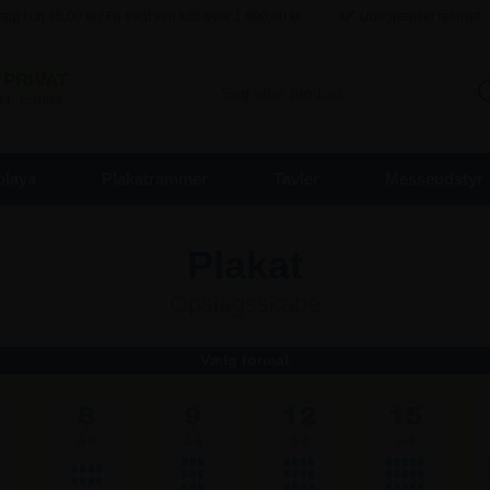
agt kun
45,00
kr / Fri fragt ved køb over
1.000,00
kr
Ubegrænset returret
PRIVAT
inkl. moms
plays
Plakatrammer
Tavler
Messeudstyr
Plakat
Opslagsskabe
Vælg format