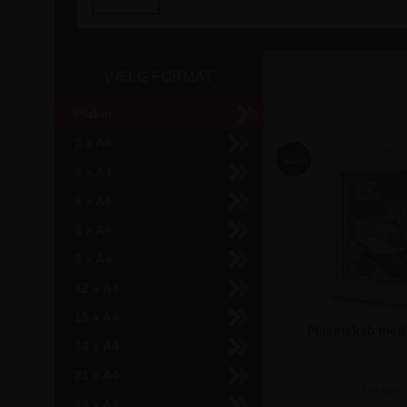
VÆLG FORMAT
Plakat
2 x A4
-20%
4 x A4
6 x A4
8 x A4
9 x A4
12 x A4
15 x A4
Plakatskab med 
18 x A4
21 x A4
Fra kun
24 x A4