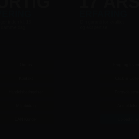
URTIG
17 ÅR
VERING
ERFARING
nger inden kl. 16
Din garanti for kvalitet
s samme dag
og ekspertise
Om os
Fragt og lever
Kontakt
Click & Colle
Handelsbetingelser
Fortrydelsesr
Miljøbidrag
Anmeldelse
EAN Kunder
Upload File