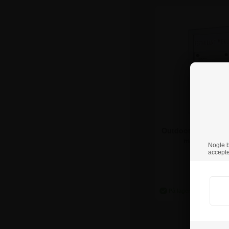
Outdoor magnetis
med logo top
Nogle br
accepte
Fra kun
497,50 k