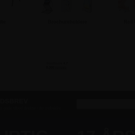
lte
Brochureholdere
Roll
EDSBREV
er gode tilbud direkte i din indbakke