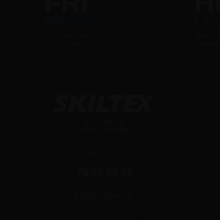
FRI
H
FRAGT
LE
Ved køb over 800 kr
Bestilli
Ekskl. moms
sende
SKILTEX A/S
CVR: 44722631
Ejby Industrivej 91c
2600 Glostrup
70 20 40 98
info@skiltex.dk