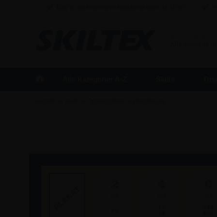
Dag til dag levering ved bestilling inden kl. 16:00
Fr
BUSINESS
/
Alle priser er 
Alle Kategorier A-Z
Skilte
Dis
»
»
»
Forside
Tavler
Opslagsskabe
Plakatskabe