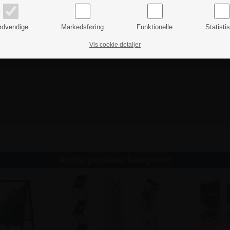
dvendige
Markedsføring
Funktionelle
Statisti
Vis cookie detaljer
Andre populær kategorier