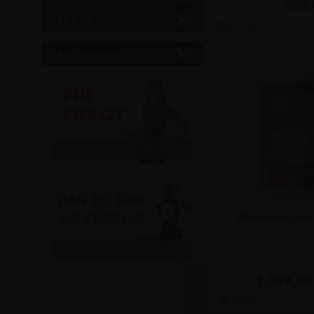
398,
497,50
27 x A4
Alle størrelser
Plakatskab med 
Fra kun
1.097,50 