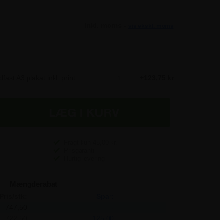
Inkl. moms -
vis ekskl. moms
ast A3 plakat inkl. print
123,75 kr
Fragt kun
45,00
kr.
Prisgaranti
Hurtig levering
Mængderabat
Pris/stk:
Spar:
747,50
-
722,50
125,00