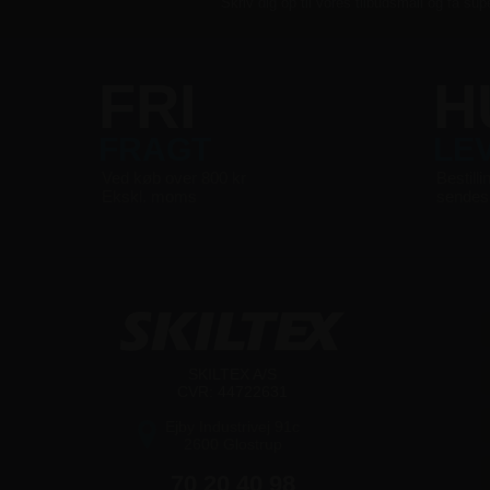
Skriv dig op til vores tilbudsmail og få sup
FRI
H
FRAGT
LE
Ved køb over 800 kr
Bestilli
Ekskl. moms
sende
SKILTEX A/S
CVR: 44722631
Ejby Industrivej 91c
2600 Glostrup
70 20 40 98