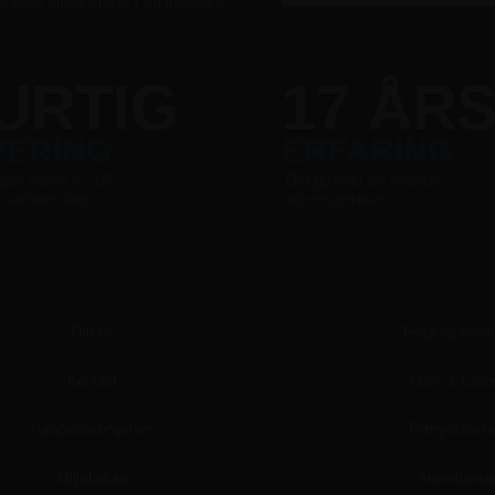
er gode tilbud direkte i din indbakke
URTIG
17 ÅR
VERING
ERFARING
nger inden kl. 16
Din garanti for kvalitet
s samme dag
og ekspertise
Om os
Fragt og lever
Kontakt
Click & Colle
Handelsbetingelser
Fortrydelsesr
Miljøbidrag
Anmeldelse