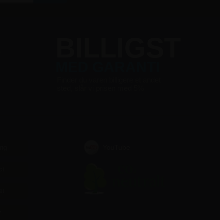
S
BILLIGST
MED GARANTI
Finder du varen billigere et andet
sted, slår vi prisen med 5%
YouTube
ing
ct
et
r