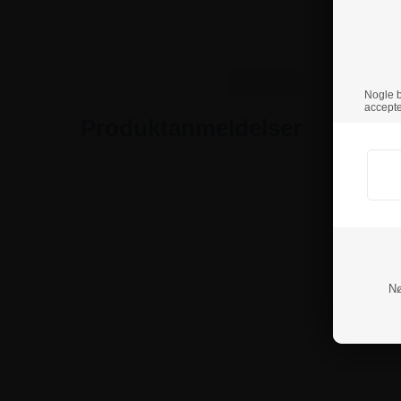
Nogle br
accepte
Produktanmeldelser
Nø