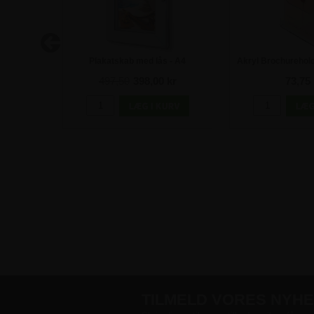
A3
Plakatskab med lås - A4
Akryl Brochurehold
497,50
398,00 kr
73,75 
TILMELD VORES NYH