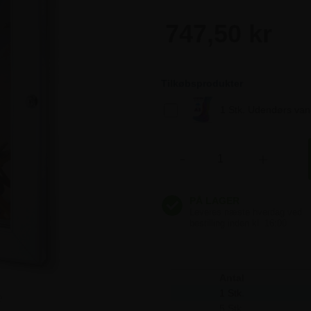
747,50 kr
747,50 kr
Tilkøbsprodukter
1 Stk. Udendørs vandf
747,50 kr
-
+
747,50 kr
747,50 kr
Antal
1 Stk.
e
5 Stk.