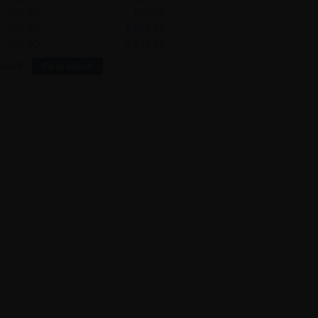
697,50
500,00
685,00
1.562,50
660,00
4.375,00
lere?
Få et tilbud