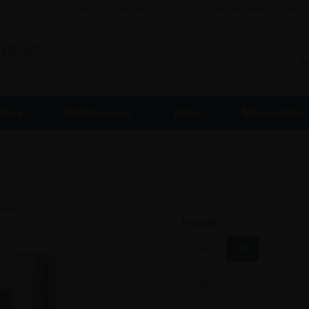
agt kun
45,00
kr / Fri fragt ved køb over
1.000,00
kr
Ubegrænset returret
PRIVAT
inkl. moms
plays
Plakatrammer
Tavler
Messeudstyr
Format
A4
A3
A2
A0