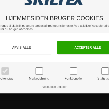
Hvis du har nogle spørgsmål, er du velkommen til at kontakte os.
HJEMMESIDEN BRUGER COOKIES
uges til statistik og andre sættes af tredjepartstjenester. Ved at klikke 'Accepter alle
rer du brugen af cookies.
Jeg handler som
PRIVAT
BUSINESS
priser inkl. moms
priser ekskl. moms
dvendige
Markedsføring
Funktionelle
Statisti
Vis cookie detaljer