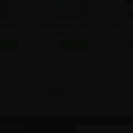
er til Væg - A4
ECO Whiteboard tavle - 60x45 cm
Sorte magnete
20m
kr
211,25 kr
4
EDSBREV