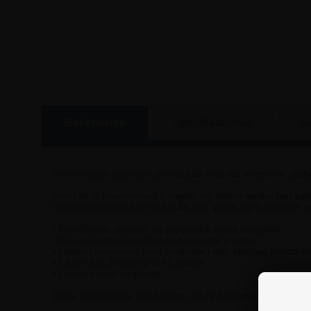
Beskrivelse
Specifikationer
S
Vores meget populære plakatskab med lås er smarte skabe 
Hvert skab leveres med 2 nøgler, og ekstra nøgler kan køb
Vores plakatskab har en flot 45 mm. profil, og frontruden er
• Flot 45 mm. aluprofil og magnetisk metal bagplade
• Kan anvendes i vertikal og horisontal position
• Udført i aluminium med frontrude i klar, slagfast polycarb
• Lågen kan åbnes op til 90 grader
• Leveres med nøglesæt
Disse plakatskabe kan bruges i både højformat og bredfor