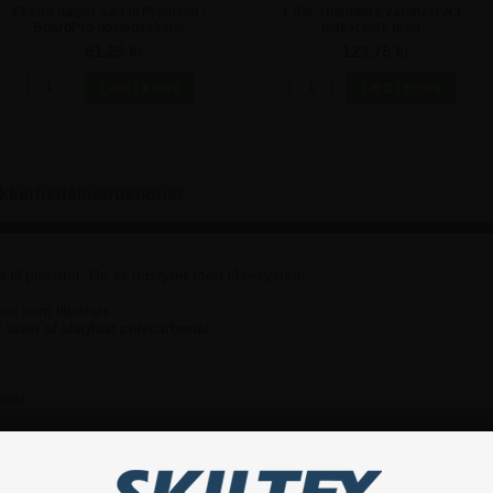
Ekstra nøgler sæt til Premium /
1 Stk. Udendørs vandfast A3
BoardPro opslagsskabe
plakat inkl. print
61,25 kr
123,75 kr
ikkerhedsinstruktioner
til plakater. De er udstyret med låsesystem.
es som tilbehør.
 lavet af slagfast polycarbonat.
onat
mat.