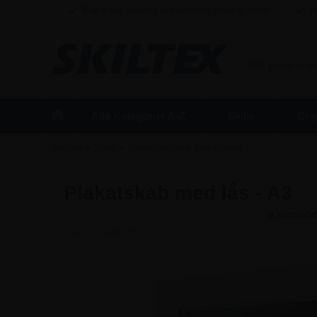
Dag til dag levering ved bestilling inden kl. 16:00
Fr
BUSINESS
/
Alle priser er 
Alle Kategorier A-Z
Skilte
Dis
»
»
»
Forside
Tavler
Opslagsskabe
Plakatskabe
Plakatskab med lås - A3
Varenr.:
2400A3