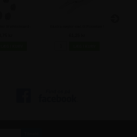
r til whiteboard -
Ekstra nøgler sæt til Premium /
M
m - 8 stk
BoardPro opslagsskabe
8,75 kr
61,25 kr