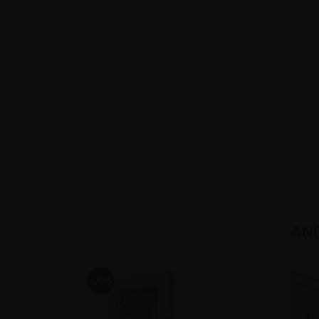
AN
-20%