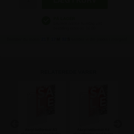
Bestiller du inden
21
T
17
M
32
S
sender vi din pakke i morgen!
RELATEREDE VARER
at
Akryl højformat A3
Akryl højformat A4
Ak