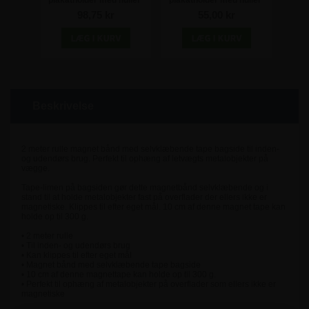
A7
plakatholder med huller
plakatholder med huller
plak
98,75 kr
55,00 kr
Beskrivelse
2 meter rulle magnet bånd med selvklæbende tape bagside til inden-
og udendørs brug. Perfekt til ophæng af letvægts metalobjekter på
vægge.
Tape-limen på bagsiden gør dette magnetbånd selvklæbende og i
stand til at holde metalobjekter fast på overflader der ellers ikke er
magnetiske. Klippes til efter eget mål. 10 cm af denne magnet tape kan
holde op til 300 g.
• 2 meter rulle
• Til inden- og udendørs brug
• Kan klippes til efter eget mål
• Magnet bånd med selvklæbende tape bagside
• 10 cm af denne magnettape kan holde op til 300 g.
• Perfekt til ophæng af metalobjekter på overflader som ellers ikke er
magnetiske