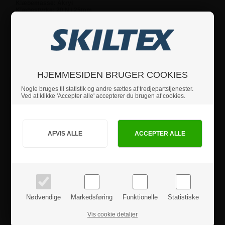
Klæbemasse: Akryl
Klæbestyrke: 20 N / 25mm
Tykkelse: 2,00 mm
Hvis du har nogle spørgsmål, er du velkommen til at
kontakte os.
HJEMMESIDEN BRUGER COOKIES
Specifikationer
Nogle bruges til statistik og andre sættes af tredjepartstjenester.
Ved at klikke 'Accepter alle' accepterer du brugen af cookies.
Sikkerhedsinstruktioner
Jeg handler som
PRIVAT
BUSINESS
Produktanmeldelser
priser inkl. moms
priser ekskl. moms
Nødvendige
Markedsføring
Funktionelle
Statistiske
Vis cookie detaljer