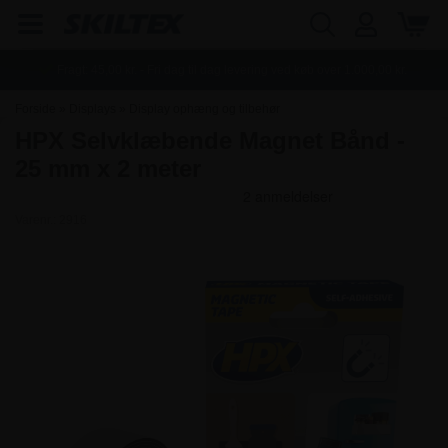
Fragt:
45,00
kr. - Fri dag til dag levering ved køb over
1.000,00
kr.
Forside
»
Displays
»
Display ophæng og tilbehør
HPX Selvklæbende Magnet Bånd -
25 mm x 2 meter
Varenr.:
2916