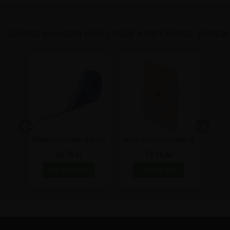
ANDRE KUNDER HAR OGSÅ KØBT DISSE VARER
Whiteboard tape - 1,5mm
Akryl Brochureholder til
H
x 10m
Væg - A4
93,75 kr
73,75 kr
dobbe