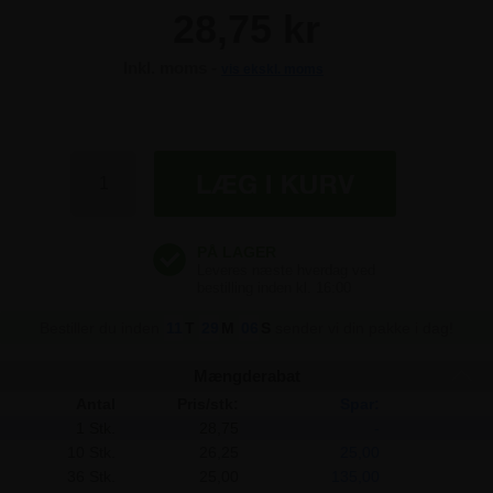
28,75 kr
Inkl. moms -
vis ekskl. moms
28,75 kr
28,75 kr
28,75 kr
28,75 kr
Bestiller du inden
11
T
29
M
05
S
sender vi din pakke i dag!
Mængderabat
Antal
Pris/stk:
Spar:
1 Stk.
28,75
-
10 Stk.
26,25
25,00
36 Stk.
25,00
135,00