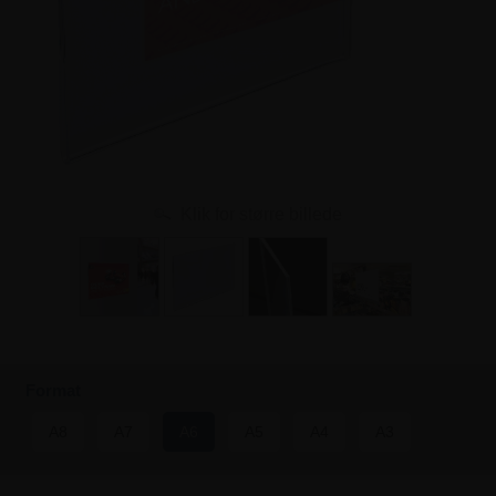
Klik for større billede
Format
A8
A7
A6
A5
A4
A3