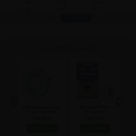
72 Stk.
23,75
360,00
360 Stk.
22,50
2.250,00
Flere?
Få et tilbud
RELATEREDE VARER
nde
Dobbeltklæbende tape
HPX MAXPOWER
 mm x
19 mm - 10 meter
transparent
pla
dobbeltklæbende tape
123,75 kr
68,75 kr
19 mm - 2 meter