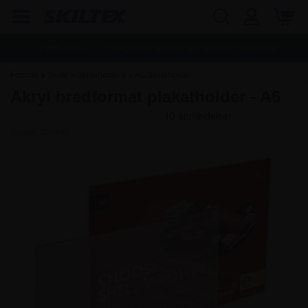
Fragt:
45,00
kr. - Fri dag til dag levering ved køb over
1.000,00
kr.
Forside
»
Skilte
»
Skilteholdere
»
A6 Skilteholder
Akryl bredformat plakatholder - A6
Varenr.:
3506A6