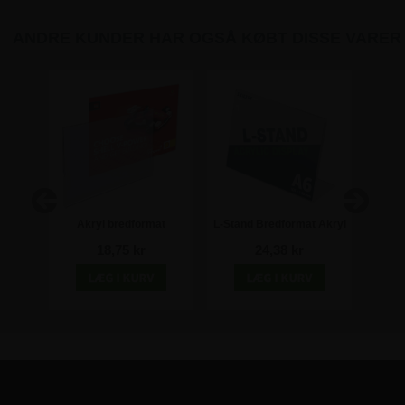
ANDRE KUNDER HAR OGSÅ KØBT DISSE VARER
at
Akryl bredformat
L-Stand Bredformat Akryl
Ak
A5
plakatholder - A7
Skilteholder - A6
pl
18,75 kr
24,38 kr