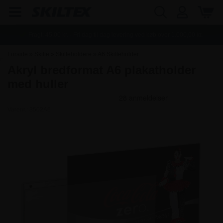
Fragt:
45,00
kr. - Fri dag til dag levering ved køb over
1.000,00
kr.
Forside
»
Skilte
»
Skilteholdere
»
A6 Skilteholder
Akryl bredformat A6 plakatholder
med huller
Varenr.:
3502A6