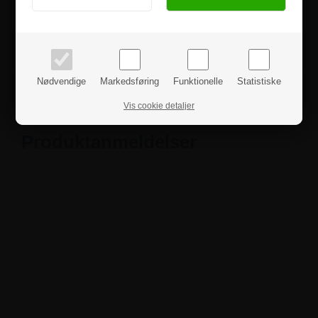
Hvis du har nogle spørgsmål, er du velkommen til at
kontakte os.
PRIVAT
BUSINESS
priser inkl. moms
priser ekskl. moms
Specifikationer
Nødvendige
Markedsføring
Funktionelle
Statistiske
Sikkerhedsinstruktioner
Vis cookie detaljer
Produktanmeldelser