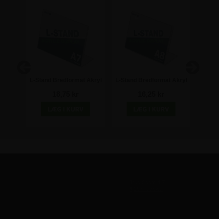
 Akryl
L-Stand Bredformat Akryl
L-Stand Bredformat Akryl
Akr
A6
Skilteholder - A7
Skilteholder - A8
plaka
18,75 kr
16,25 kr