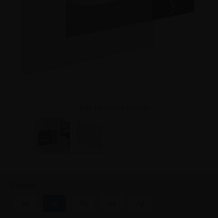
Klik for større billede
Format
A7
A6
A5
A4
A3