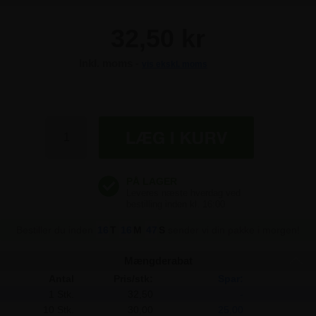
32,50 kr
Inkl. moms -
vis ekskl. moms
32,50 kr
32,50 kr
32,50 kr
32,50 kr
Bestiller du inden
16
T
16
M
47
S
sender vi din pakke i morgen!
Mængderabat
Antal
Pris/stk:
Spar:
1 Stk.
32,50
-
10 Stk.
30,00
25,00