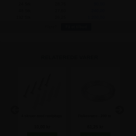
24 Stk.
28,75
90,00
48 Stk.
27,50
240,00
192 Stk.
26,25
1.200,00
Flere?
Få et tilbud
RELATEREDE VARER
nde
4 skruer med rawlplugs
Fiskesnøre - 200 m
 mm x
pla
10,00 kr
61,25 kr