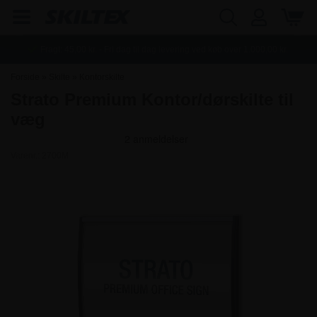
Fragt:
45,00
kr. - Fri dag til dag levering ved køb over
1.000,00
kr.
Forside
»
Skilte
»
Kontorskilte
Strato Premium Kontor/dørskilte til
væg
Varenr.:
2700M