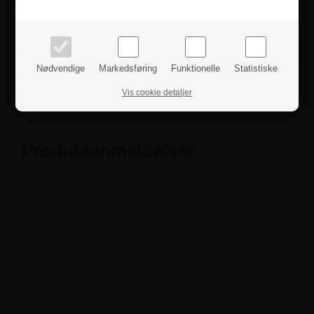
PRIVAT
BUSINESS
priser inkl. moms
priser ekskl. moms
210 x 297 mm - A4
Pris ved 1 stk.
247,50 kr
Varenr.: 2708
Nødvendige
Markedsføring
Funktionelle
Statistiske
Vis cookie detaljer
Produktanmeldelser