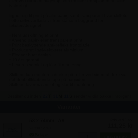
eller ved tilkøb af sugekop som trækker frontpladen af skiltet
lynhurtigt.
Egner sig til print på alm papir, samt transparent hvor skiltets
flotte sølvoverflade vil fremstå som baggrund for
teksten/designet.
• Nem udskiftning af print
• Anvend papir- eller transparent print
• Print beskyttende anti-refleks frontplade
• Produceret i sølv-eloxeret aluminium
• Elegant buet design
• 10 års garanti
• Leveres samlet og klar til montering
Skiltene kan monteres direkte på- eller ved siden af døre via
det dobbeltklæbende tape på bagsiden.
Skiltene leveres samlet og klar til montering.
Bestiller du inden
22
T
31
M
11
S
sender vi din pakke i morgen!
Varianter
53 x 74mm - A8
Pris ved 1 stk.
111,25 kr
Varenr.: 2701