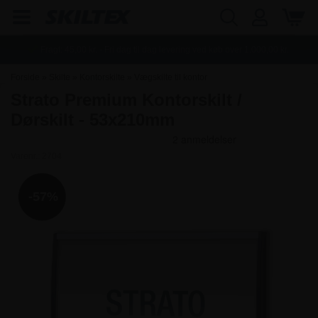
Fragt:
45,00
kr. - Fri dag til dag levering ved køb over
1.000,00
kr.
Forside
»
Skilte
»
Kontorskilte
»
Vægskilte til kontor
Strato Premium Kontorskilt /
Dørskilt - 53x210mm
Varenr.:
2704
-57%