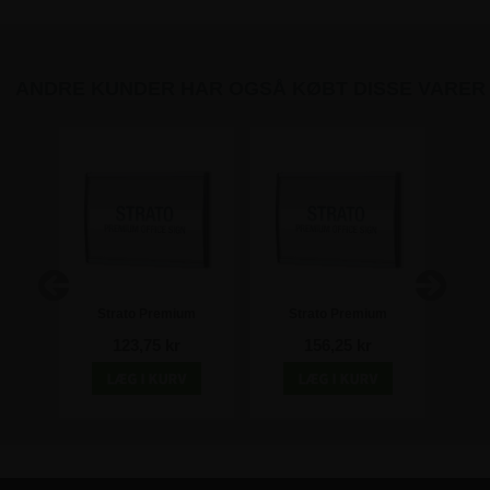
ANDRE KUNDER HAR OGSÅ KØBT DISSE VARER
to
Strato Premium
Strato Premium
L-sta
le
Kontorskilt / Dørskilt -
Kontorskilt / Dørskilt -
123,75 kr
156,25 kr
105x148 mm - A6
74x210mm