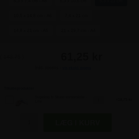
5,3 x 7,4 cm - A8
5,3 x 10,5 cm
5,3 x 21 cm
10,5 x 14,8 cm - A6
7,4 x 21 cm
14,8 x 21 cm - A5
21 x 29,7 cm - A4
61,25 kr
(
143,75
)
Inkl. moms -
vis ekskl. moms
Tilkøbsprodukter
Sugekop til Strato kontorskilte -
18,75 kr
Lille