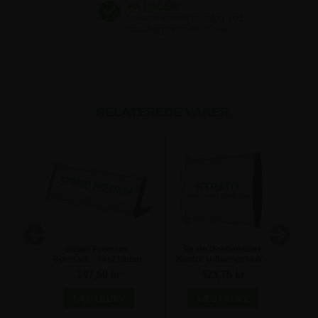
RELATEREDE VARER
rke
Strato Premium
Strato Dobbeltsidet
Su
de
Bordskilt - 74x210mm
Kontor Udhængsskilt -
ko
 stk
105x210mm
147,50 kr
423,75 kr