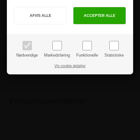
Skiltet kan monteres direkte på- eller ved siden af døre via det
Jeg handler som
dobbeltklæbende tape på bagsiden.
Skiltet leveres samlet og klar til montering.
PRIVAT
BUSINESS
priser inkl. moms
priser ekskl. moms
Hvis du har nogle spørgsmål, er du velkommen til at
kontakte os.
Nødvendige
Markedsføring
Funktionelle
Statistiske
Specifikationer
Vis cookie detaljer
Sikkerhedsinstruktioner
Produktanmeldelser