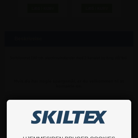
Beskrivelse
Sorteloxeret 190 cm. aluminiumstander med 2 kanaler og tung stål fod.
Hvis du har nogle spørgsmål, er du velkommen til at
kontakte os.
Specifikationer
Sikkerhedsinstruktioner