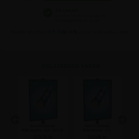
Bestiller du inden
08
T
53
M
39
S
sender vi din pakke i dag!
RELATEREDE VARER
de til
Sort ProStand
Sort ProStand
Klikramme - B2 - 50x70
Klikramme - A1
K
cm
273,75 kr
310,00 kr