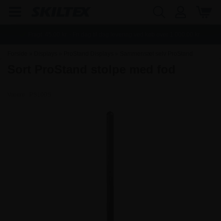
Fragt:
45,00
kr. - Fri dag til dag levering ved køb over
1.000,00
kr.
Forside
»
Displays
»
ProStand Displays
»
Sammensæt selv ProStand
Sort ProStand stolpe med fod
Varenr.:
PS100S