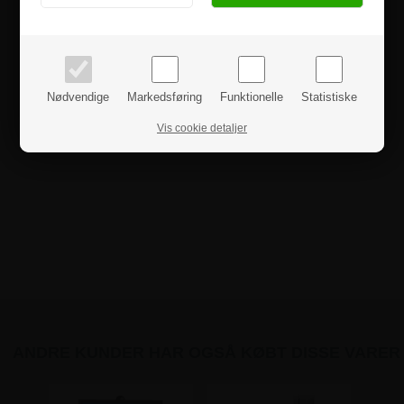
PRIVAT
BUSINESS
priser inkl. moms
priser ekskl. moms
Nødvendige
Markedsføring
Funktionelle
Statistiske
Vis cookie detaljer
ANDRE KUNDER HAR OGSÅ KØBT DISSE VARER