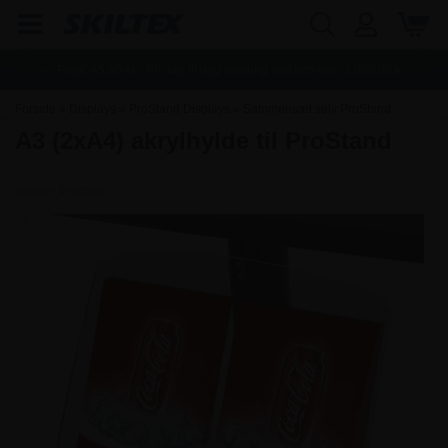
Fragt:
45,00
kr. - Fri dag til dag levering ved køb over
1.000,00
kr.
Forside
»
Displays
»
ProStand Displays
»
Sammensæt selv ProStand
A3 (2xA4) akrylhylde til ProStand
Varenr.:
PS8200