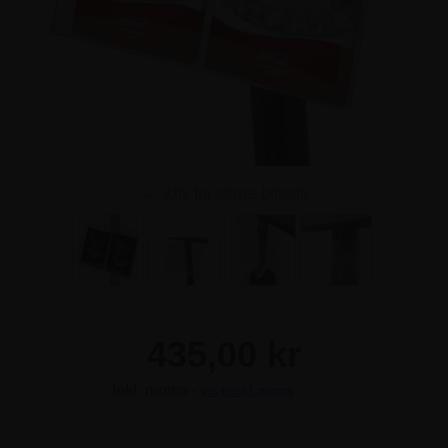
Klik for større billede
435,00 kr
Inkl. moms -
vis ekskl. moms