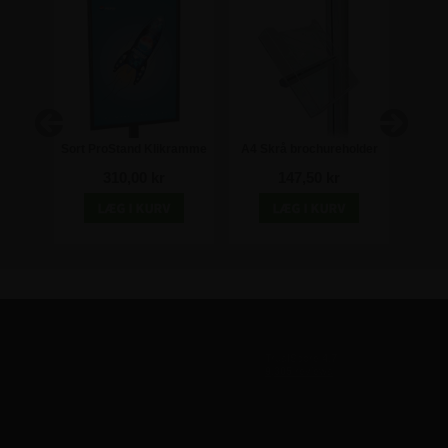
me -
Sort ProStand Klikramme
A4 Skrå brochureholder
ProSt
- A1
med beslag til ProStand
310,00 kr
147,50 kr