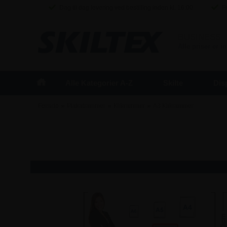
Dag til dag levering ved bestilling inden kl. 16:00
Fr
BUSINESS
/
Alle priser er 
Alle Kategorier A-Z
Skilte
Dis
»
»
»
Forside
Plakatrammer
Klikrammer
A3 Klikrammer