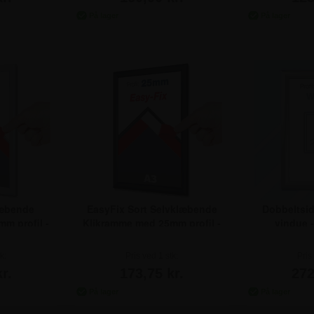
111,25
Pris ved
20 Stk.
142,50
Pris ved
105,00
Pris ved
60 Stk.
135,00
Pris ved
k.
98,75
Pris ved
200 Stk.
123,75
Pris ved
k.
86,25
Pris ved
400 Stk.
111,25
Pris ved
læbende
EasyFix Sort Selvklæbende
Dobbeltsid
m profil -
Klikramme med 25mm profil -
vindue -
A3
k:
136,25
Pris ved
Pris ved 1 stk:
1 Stk.
173,75
Pris ved
Pris
130,00
Pris ved
10 Stk.
161,25
Pris ved
r.
173,75 kr.
272
123,75
Pris ved
25 Stk.
148,75
Pris ved
117,50
Pris ved
50 Stk.
136,25
Pris ved
k.
111,25
Pris ved
200 Stk.
123,75
Pris ved
k.
98,75
Pris ved
400 Stk.
111,25