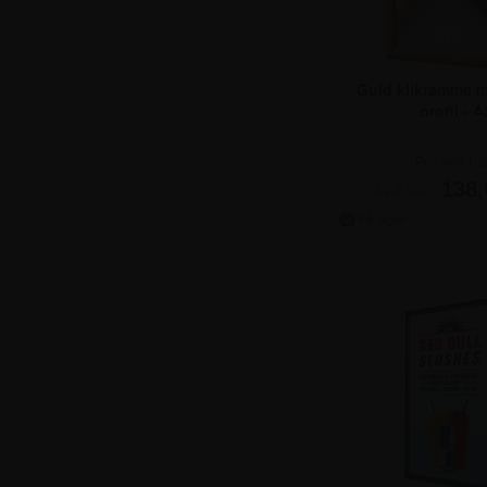
Guld klikramme 
profil - A
Pris ved
Pris ved 1 st
1 Stk.
Pris ved
10 Stk.
138,
172,50
Pris ved
25 Stk.
Pris ved
50 Stk.
Pris ved
250 St