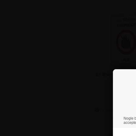
B1 Brandsikker kl
25mm Profil 
Pris ved
Pris ved 1 st
1 Stk.
Pris ved
10 Stk.
172,50 k
Pris ved
25 Stk.
Pris ved
50 Stk.
Pris ved
250 St
Nogle br
accepte