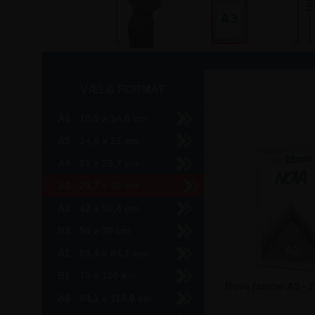
VÆLG FORMAT
A6 - 10,5 x 14,8 cm
A5 - 14,8 x 21 cm
A4 - 21 x 29,7 cm
A3 - 29,7 x 42 cm
A2 - 42 x 59,4 cm
B2 - 50 x 70 cm
A1 - 59,4 x 84,1 cm
B1 - 70 x 100 cm
Nova ramme A3 - 2
A0 - 84,1 x 118,9 cm