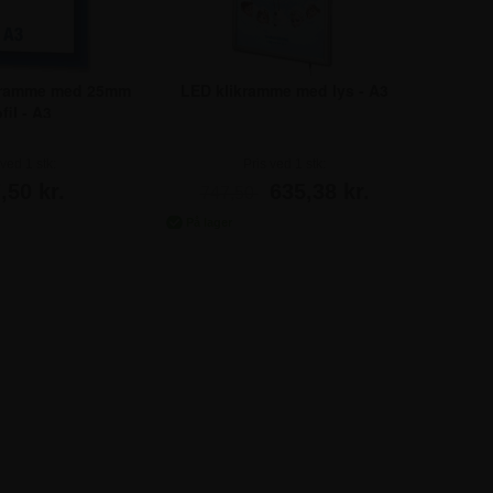
ikramme med 25mm
LED klikramme med lys - A3
fil - A3
 ved 1 stk:
1 Stk.
147,50
Pris ved
Pris ved 1 stk:
1 Stk.
635,38
10 Stk.
140,00
Pris ved
3 Stk.
614,13
,50 kr.
635,38 kr.
747,50
25 Stk.
130,00
Pris ved
6 Stk.
592,88
50 Stk.
121,25
Pris ved
12 Stk.
571,63
250 Stk.
111,25
Pris ved
25 Stk.
550,38