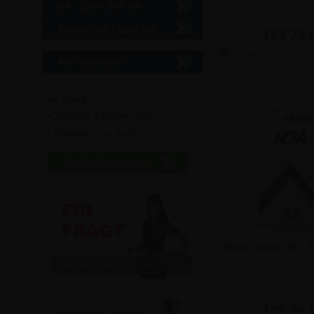
B0 - 100 x 140 cm
Pris ved
Pris ved 1 st
1 Stk.
Specialmål / eget mål
Pris ved
10 Stk.
123,75 k
Pris ved
25 Stk.
Pris ved
50 Stk.
Alle størrelser
Pris ved
200 St
Pris ved
370 St
Se også:
• Tilbehør & Reservedele
• Snaprammer med lys
Se Alle Kategorier
Nova ramme A3 - 1
Pris ved
Pris ved 1 st
1 Stk.
Pris ved
10 Stk.
123,75 k