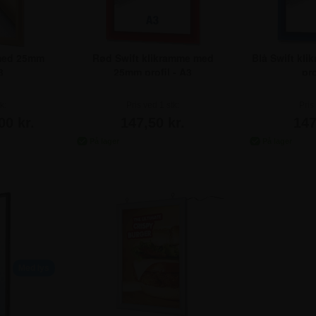
med 25mm
Rød Swift klikramme med
Blå Swift kl
3
25mm profil - A3
pro
k:
138,00
Pris ved
Pris ved 1 stk:
1 Stk.
147,50
Pris ved
Pris
129,00
Pris ved
10 Stk.
136,25
Pris ved
00 kr.
147,50 kr.
147
118,00
Pris ved
25 Stk.
130,00
Pris ved
109,00
Pris ved
50 Stk.
122,50
Pris ved
k.
99,00
Pris ved
250 Stk.
115,00
Pris ved
Med lys