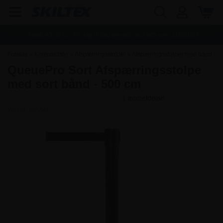
Fragt:
45,00
kr. - Fri dag til dag levering ved køb over
1.000,00
kr.
Forside
»
Kontorudstyr
»
Afspærringsstolper
»
Afspærringsstolper med bånd
QueuePro Sort Afspærringsstolpe
med sort bånd - 500 cm
Varenr.:
QP200