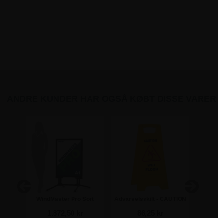
ANDRE KUNDER HAR OGSÅ KØBT DISSE VARER
A3
WindMaster Pro Sort
Advarselsskilt - CAUTION
Print 
Sandwichskilt - A1
WET FLOOR
Afsp
1.872,50 kr
86,25 kr