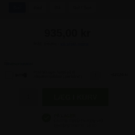
Sort
Rød
Blå
Gul / Sort
935,00 kr
Inkl. moms -
vis ekskl. moms
935,00 kr
935,00 kr
Tilkøbsprodukter
Print af Logo / Navn på et
622,50 kr
Afspærringsbånd ( per bånd )
935,00 kr
935,00 kr
935,00 kr