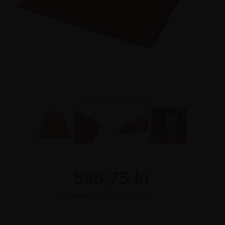
Klik for større billede
598,75 kr
Inkl. moms -
vis ekskl. moms
598,75 kr