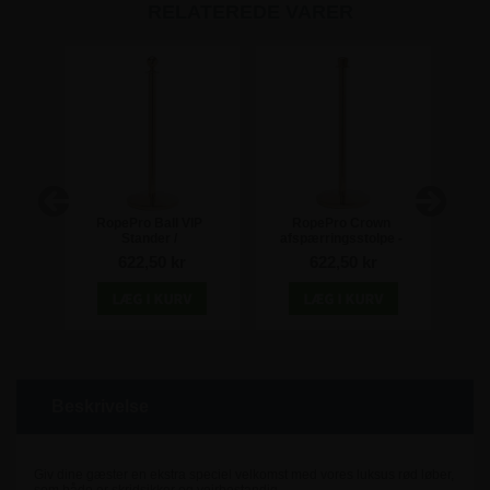
RELATEREDE VARER
n
RopePro Ball VIP
RopePro Crown
e -
Stander /
afspærringsstolpe -
af
Afspærringsstolpe -
Guld
622,50 kr
622,50 kr
Guld
Beskrivelse
Giv dine gæster en ekstra speciel velkomst med vores luksus rød løber,
som både er skridsikker og vejrbestandig.