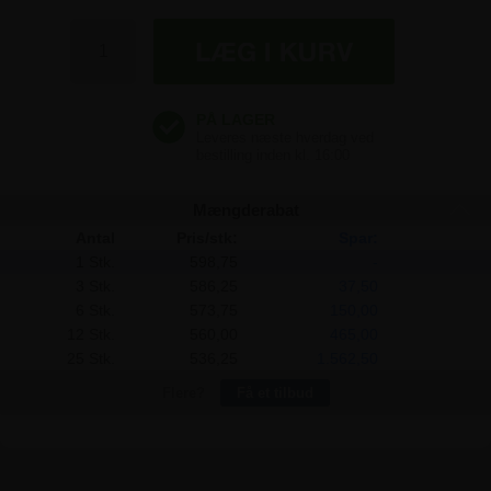
598,75 kr
598,75 kr
598,75 kr
Mængderabat
Antal
Pris/stk:
Spar:
1 Stk.
598,75
-
3 Stk.
586,25
37,50
6 Stk.
573,75
150,00
12 Stk.
560,00
465,00
25 Stk.
536,25
1.562,50
Flere?
Få et tilbud