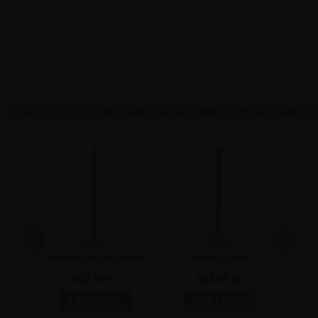
ANDRE KUNDER HAR OGSÅ KØBT DISSE VARER
d guld
RopePro Ball VIP Stander
RopePro Crown
Rødt 
m
/ Afspærringsstolpe - Guld
afspærringsstolpe - Guld
k
622,50 kr
622,50 kr