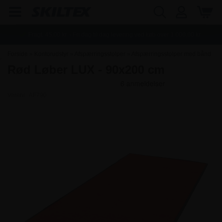
Fragt:
45,00
kr. - Fri dag til dag levering ved køb over
1.000,00
kr.
Forside
»
Kontorudstyr
»
Afspærringsstolper
»
Afspærringsstolper med bånd
Rød Løber LUX - 90x200 cm
Varenr.:
AF790