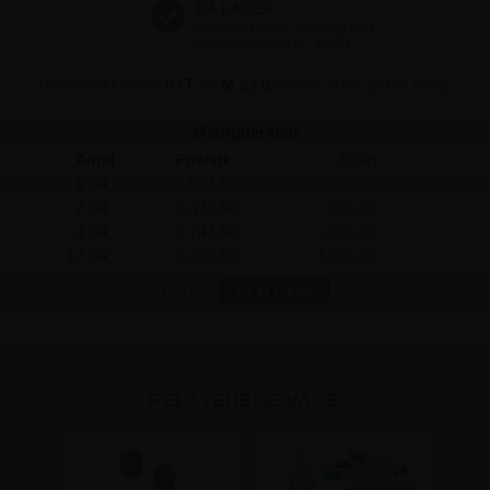
Bestiller du inden
03
T
56
M
21
S
sender vi din pakke i dag!
Mængderabat
Antal
Pris/stk:
Spar:
1 Stk.
3.997,50
-
2 Stk.
3.872,50
250,00
4 Stk.
3.747,50
1.000,00
12 Stk.
3.622,50
4.500,00
Flere?
Få et tilbud
RELATEREDE VARER