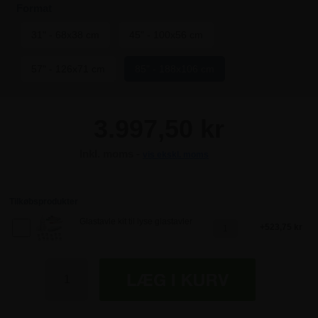
Format
31" - 68x38 cm
45" - 100x56 cm
57" - 126x71 cm
85" - 188x106 cm
3.997,50 kr
Inkl. moms -
vis ekskl. moms
3.997,50 kr
3.997,50 kr
Tilkøbsprodukter
Glastavle kit til lyse glastavler
523,75 kr
3.997,50 kr