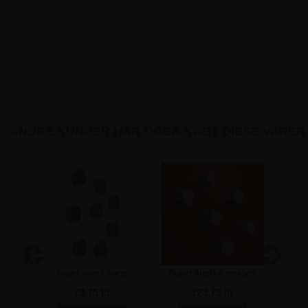
ANDRE KUNDER HAR OGSÅ KØBT DISSE VARER
yse
Super stærk sorte
Super stærke neodym
Nob
magneter til glastavler -
magneter til Glastavler - 6
hvid 
73,75 kr
123,75 kr
20mm - 8 stk
stk