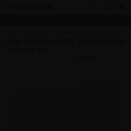
Fragt:
45,00
kr. - Fri dag til dag levering ved køb over
1.000,00
kr.
Forside
»
Tavler
»
Glastavler
»
Glastavler til væg
»
XL størrelser glastavler
Nobo Widescreen 85" hvid glastavle
- 188x106 cm
Varenr.:
9364