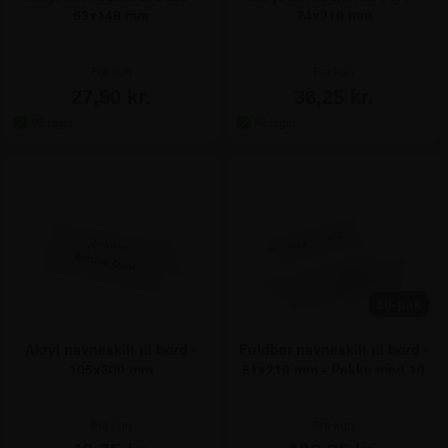
53x148 mm
74x210 mm
Fra kun
Fra kun
27,50 kr.
36,25 kr.
10-pak
Foldbar navneskilt til bord -
Akryl navneskilt til bord -
61x210 mm - Pakke med 10
105x300 mm
stk
Fra kun
Fra kun