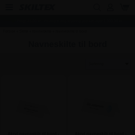
Fragt:
45,00
kr. - Fri dag til dag levering ved køb over
1.000,00
kr.
Forside
»
Skilte
»
Navneskilte
»
Navneskilte til bord
Navneskilte til bord
Akryl navneskilt til bord -
Akryl navneskilt til bord -