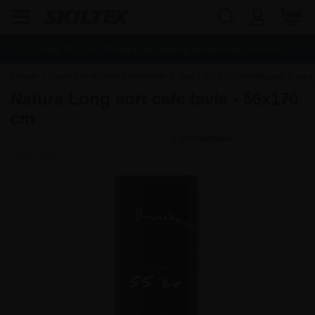
Fragt:
45,00
kr. - Fri dag til dag levering ved køb over
1.000,00
kr.
Forside
»
Tavler
»
Kridttavler
»
Kridttavler til væg
»
56x170 cm kridttavler til væg
Natura Long sort cafe tavle - 56x170
cm
Varenr.:
5316