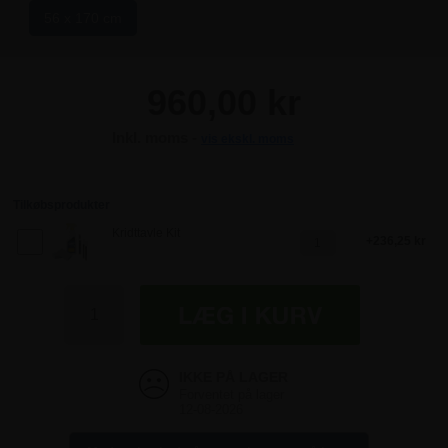
56 x 170 cm
960,00 kr
Inkl. moms -
vis ekskl. moms
960,00 kr
960,00 kr
Tilkøbsprodukter
Kridttavle Kit
236,25 kr
960,00 kr
960,00 kr
Forventet på lager
12-08-2026