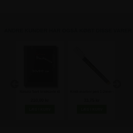
ANDRE KUNDER HAR OGSÅ KØBT DISSE VARER
t
Natura Sort kridttavle til
Kridt marker pen 1-2mm -
Krid
A4
væg - 30x40 cm
HVID
6m
210,00 kr
33,75 kr