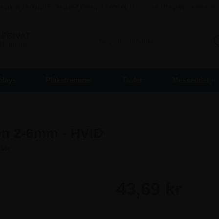
agt kun
45,00
kr / Fri fragt ved køb over
1.000,00
kr
Ubegrænset returret
PRIVAT
inkl. moms
plays
Plakatrammer
Tavler
Messeudstyr
en 2-6mm - HVID
43,69 kr