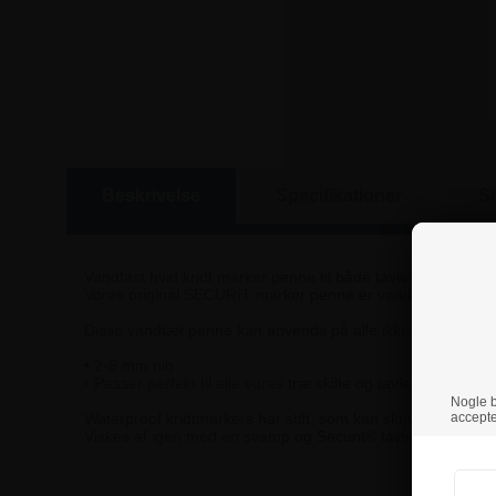
Beskrivelse
Specifikationer
S
Vandfast hvid kridt marker penne til både tavler og glas.
Vores original SECURIT marker penne er vandfast, fnugfri o
Disse vandtæt penne kan anvends på alle ikke-porøse overflad
• 2-6 mm nib
• Passer perfekt til alle vores træ skilte og tavler.
Nogle br
Waterproof kridtmarkers har stift, som kan skrive både me
accepte
Viskes af igen med en svamp og Securit® tavlerens-spray,