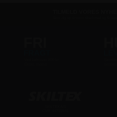
TILMELD VORES NYH
Skriv dig op til vores tilbudsmail og få sup
FRI
H
FRAGT
LE
Ved køb over 800 kr
Bestilli
Ekskl. moms
sende
SKILTEX A/S
CVR: 44722631