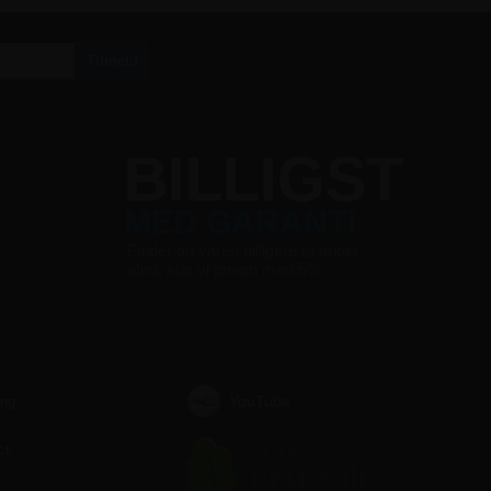
S
BILLIGST
MED GARANTI
Finder du varen billigere et andet
sted, slår vi prisen med 5%
YouTube
ing
ct