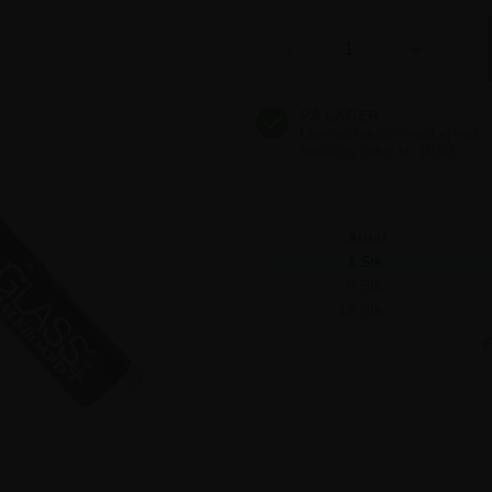
43,69 kr
-
+
43,69 kr
Antal
1 Stk.
6 Stk.
12 Stk.
F
e