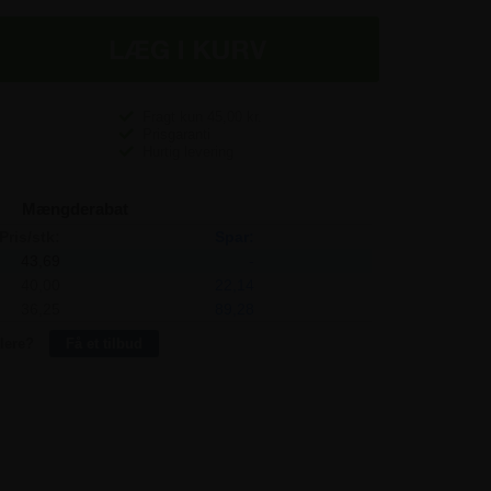
Fragt kun
45,00
kr.
Prisgaranti
Hurtig levering
Mængderabat
Pris/stk:
Spar:
43,69
-
40,00
22,14
36,25
89,28
lere?
Få et tilbud