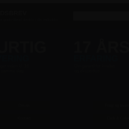
EDSBREV
er gode tilbud direkte i din indbakke
URTIG
17 ÅR
VERING
ERFARING
nger inden kl. 16
Din garanti for kvalitet
s samme dag
og ekspertise
Om os
Fragt og lever
Kontakt
Click & Colle