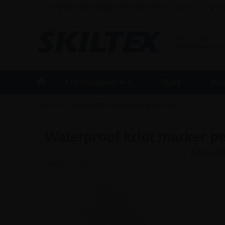
Dag til dag levering ved bestilling inden kl. 16:00
Fr
BUSINESS
/
Alle priser er 
Alle Kategorier A-Z
Skilte
Dis
»
»
»
Forside
Tavler
Kridttavler
Kridt marker penne
Waterproof kridt marker p
Varenr.:
1901