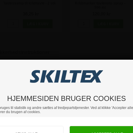
Tavlesvamp til kridttavle - 2 stk
Kridtmarker tavlerens spray -
500 ml
36,25 kr
120,00 kr
ikkerhedsinstruktioner
g falme ikke på alle overflader.
er fx. glas, spejle, tavlefolie og naturligvis på alle vores træ skilte 
HJEMMESIDEN BRUGER COOKIES
uges til statistik og andre sættes af tredjepartstjenester. Ved at klikke 'Accepter alle
d 2 - 6 mm tykkelse.
rer du brugen af cookies.
 som kan købes som tilbehør.
Jeg handler som