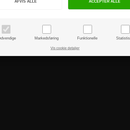
Hvis du har nogle spørgsmål, er du velkommen til at kontakte os.
PRIVAT
BUSINESS
priser inkl. moms
priser ekskl. moms
dvendige
Markedsføring
Funktionelle
Statisti
Vis cookie detaljer