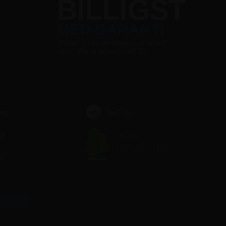
S
BILLIGST
MED GARANTI
Finder du varen billigere et andet
sted, slår vi prisen med 5%
YouTube
ing
ct
et
r
r