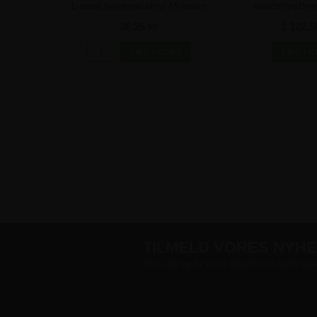
 A4 holder
L-stand højformat akryl A5 holder
BeachFlag Drop
112x238 cm - I
36,25 kr
1.122,5
TILMELD VORES NYH
Skriv dig op til vores tilbudsmail og få sup