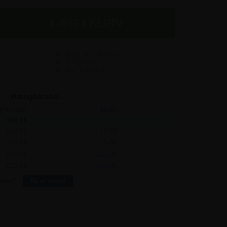
Fragt kun
45,00
kr.
Prisgaranti
Hurtig levering
Mængderabat
Pris/stk:
Spar:
248,75
-
242,50
18,75
236,25
75,00
230,00
225,00
223,75
625,00
lere?
Få et tilbud