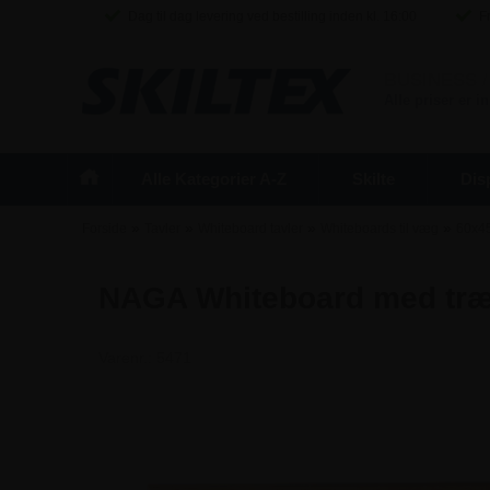
Dag til dag levering ved bestilling inden kl. 16:00
Fr
BUSINESS
/
Alle priser er 
Alle Kategorier A-Z
Skilte
Dis
»
»
»
»
Forside
Tavler
Whiteboard tavler
Whiteboards til væg
60x45
NAGA Whiteboard med tr
Varenr.:
5471