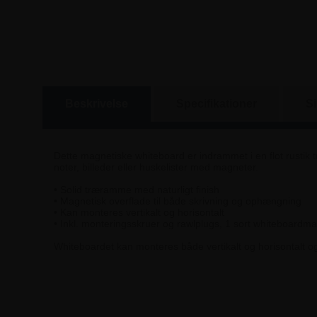
Beskrivelse
Specifikationer
S
Dette magnetiske whiteboard er indrammet i en flot rustik 
noter, billeder eller huskelister med magneter.
• Solid træramme med naturligt finish
• Magnetisk overflade til både skrivning og ophængning
• Kan monteres vertikalt og horisontalt
• Inkl. monteringsskruer og rawlplugs, 1 sort whiteboardm
Whiteboardet kan monteres både vertikalt og horisontalt o