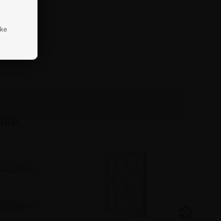
ske
RER