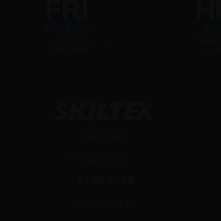
FRI
H
FRAGT
LE
Ved køb over 800 kr
Bestilli
Ekskl. moms
sende
SKILTEX A/S
CVR: 44722631
Ejby Industrivej 91c
2600 Glostrup
70 20 40 98
info@skiltex.dk