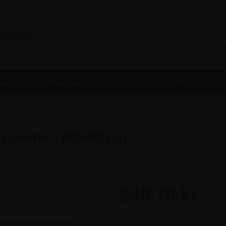
agt kun
45,00
kr / Fri fragt ved køb over
1.000,00
kr
Ubegrænset returret
PRIVAT
inkl. moms
plays
Plakatrammer
Tavler
Messeudstyr
 cm Whiteboards
æramme - 60x40 cm
248,75 kr