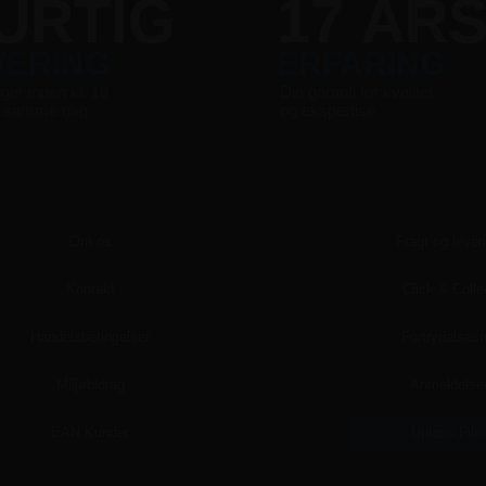
URTIG
17 ÅR
VERING
ERFARING
nger inden kl. 16
Din garanti for kvalitet
s samme dag
og ekspertise
Om os
Fragt og lever
Kontakt
Click & Colle
Handelsbetingelser
Fortrydelsesr
Miljøbidrag
Anmeldelse
EAN Kunder
Upload File