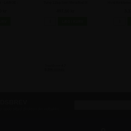
 - LARGE -
Tung 12kg Sort Metalfod til
Hvid Reklamete
nkl. print
BeachFlag - 25mm Rotator
0 kr
497,50 kr
3.3
EDSBREV
er gode tilbud direkte i din indbakke