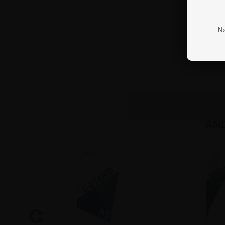
Nø
AN