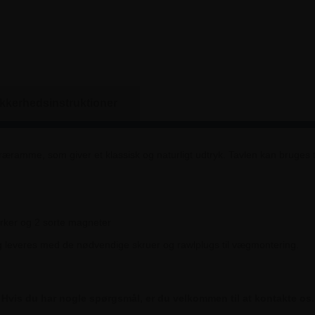
ikkerhedsinstruktioner
træramme, som giver et klassisk og naturligt udtryk. Tavlen kan bruges 
arker og 2 sorte magneter
g leveres med de nødvendige skruer og rawlplugs til vægmontering.
Hvis du har nogle spørgsmål, er du velkommen til at kontakte os.