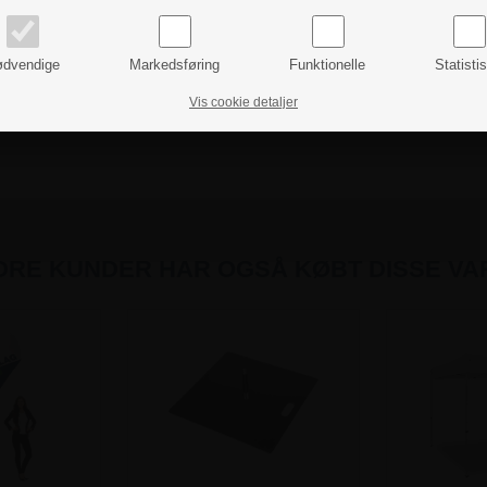
priser inkl. moms
priser ekskl. moms
dvendige
Markedsføring
Funktionelle
Statisti
Vis cookie detaljer
DRE KUNDER HAR OGSÅ KØBT DISSE VA