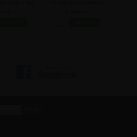
lt uden print - 3x3
Premium Outdoor Whiteboard
Hvide Whi
meter
Udhængsskab - 9xA4
72,50 kr
3.247,50 kr