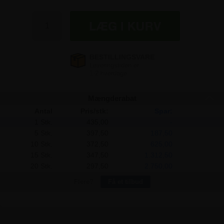
435,00 kr
435,00 kr
435,00 kr
Mængderabat
Antal
Pris/stk:
Spar:
1 Stk.
435,00
-
5 Stk.
397,50
187,50
10 Stk.
372,50
625,00
15 Stk.
347,50
1.312,50
20 Stk.
297,50
2.750,00
Flere?
Få et tilbud