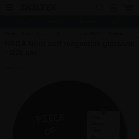
Fragt:
45,00
kr. - Fri dag til dag levering ved køb over
1.000,00
kr.
Forside
»
Tavler
»
Glastavler
»
Glastavler til væg
»
25x25 cm Glastavler
NAGA Nord sort magnetisk glastavle
- Ø25 cm
Varenr.:
9011