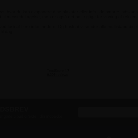
ays, hvor du kan eksponere dine plakater eller info i de smarte indskuds
t til messedeltagelse, men er også det helt rigtige for visning af rekla
d køb af flere infostandere. Og husk at vi sender alle multistand displa
til dag.
EDSBREV
er gode tilbud direkte i din indbakke