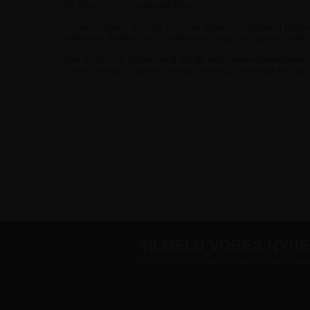
helt efter dit informationsbehov.
En særlig smart løsning er vores slide in multistand displ
Multistand displays er til indendørs brug og passer perfek
Husk at du hos Skiltex altid opnår store mængderabatter ve
og vi er kendt for vores hurtige levering – normalt fra dag 
TILMELD VORES NYH
Skriv dig op til vores tilbudsmail og få sup