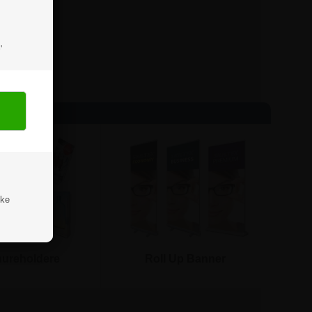
'
ske
ureholdere
Roll Up Banner