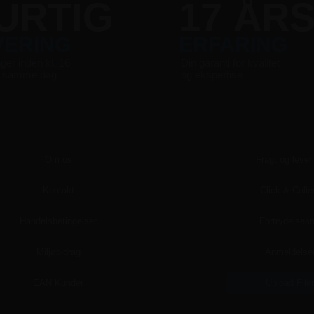
URTIG
17 ÅR
VERING
ERFARING
nger inden kl. 16
Din garanti for kvalitet
s samme dag
og ekspertise
Om os
Fragt og lever
Kontakt
Click & Colle
Handelsbetingelser
Fortrydelsesr
Miljøbidrag
Anmeldelse
EAN Kunder
Upload File