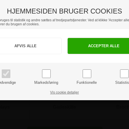
kr.
HJEMMESIDEN BRUGER COOKIES
uges til statistik og andre sættes af tredjepartstjenester. Ved at klikke 'Accepter alle
rer du brugen af cookies.
Alle priser er inkl. moms
Jeg handler som
Andre populær kategorier
PRIVAT
BUSINESS
priser inkl. moms
priser ekskl. moms
dvendige
Markedsføring
Funktionelle
Statisti
Vis cookie detaljer
plays
Gadeskilte
Broch