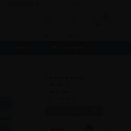
Fremragende 4,7 - 9.000+ anmeldelser
0
0,00
Log ind
Kontakt
Kontor +
Flere produkter
Lignede kategorier:
• Infostander
• Ipad Stativer
• Roll Up Banner
Se Alle Kategorier