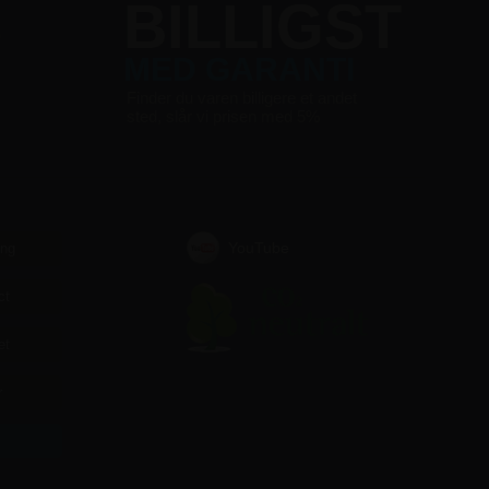
S
BILLIGST
MED GARANTI
Finder du varen billigere et andet
sted, slår vi prisen med 5%
YouTube
ing
ct
et
r
r