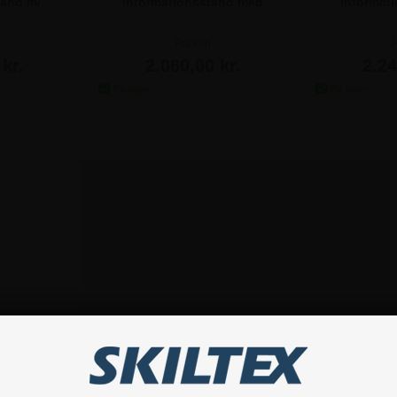
tand m/
Informationsstand med
Informat
er
stålhylder
akr
Fra kun
F
kr.
2.060,00 kr.
2.24
bbeltsidet
 akrylhylder