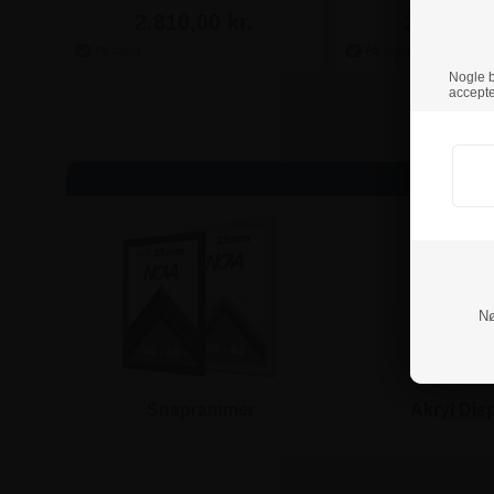
2.810,00 kr.
2.997,50 
Nogle br
accepte
Nø
Snaprammer
Akryl Dis