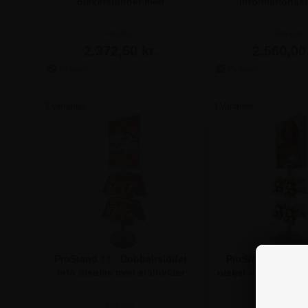
plakatstander med
Informationss
brochureholder
akrylhyld
Fra kun
Fra kun
2.372,50 kr.
2.560,00 
3 Varianter
3 Varianter
ProStand 11 - Dobbeltsiddet
ProStand 12 - Do
Info display med stålhylder
plakat display med
Fra kun
Fra kun