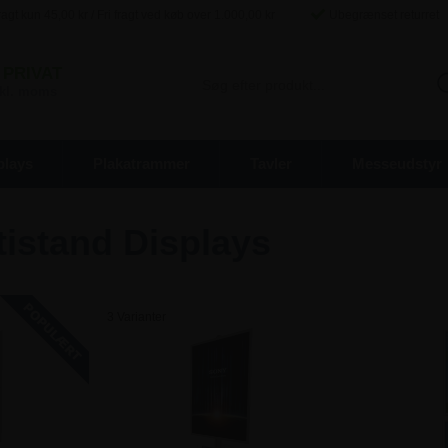
agt kun
45,00
kr / Fri fragt ved køb over
1.000,00
kr
Ubegrænset returret
PRIVAT
inkl. moms
plays
Plakatrammer
Tavler
Messeudstyr
tistand Displays
3 Varianter