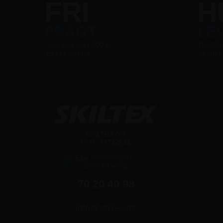
FRI
H
FRAGT
LE
Ved køb over 800 kr
Bestilli
Ekskl. moms
sende
SKILTEX A/S
CVR: 44722631
Ejby Industrivej 91c
2600 Glostrup
70 20 40 98
info@skiltex.dk