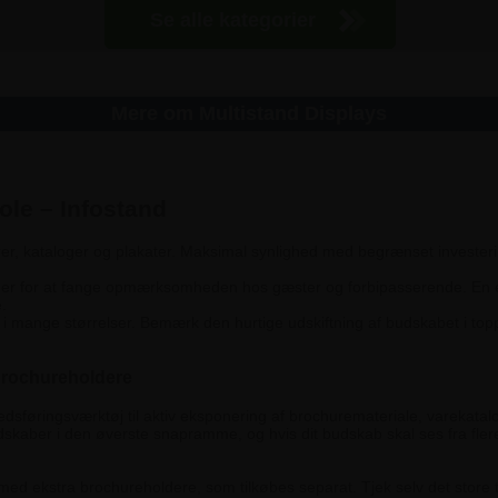
Se alle kategorier
Mere om Multistand Displays
ole – Infostand
rer, kataloger og plakater. Maksimal synlighed med begrænset invester
eder for at fange opmærksomheden hos gæster og forbipasserende. En e
.
 i mange størrelser. Bemærk den hurtige udskiftning af budskabet i top
brochureholdere
edsføringsværktøj til aktiv eksponering af brochuremateriale, varekatal
 budskaber i den øverste snapramme, og hvis dit budskab skal ses fra fler
 med ekstra brochureholdere, som tilkøbes separat. Tjek selv det stor