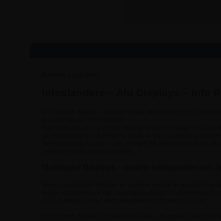
Kendes også som:
Infostander
Infostandere – Alu Displays – Info P
Multistand display - den optimale eksponering for brochu
lave priser på infostandere.
Fleksibel placering af din infostand giver mange muligh
at infostandere selvfølgelig også er personalebesparende
Selvbetjening koster ingen penge! Multistand displays fås
praktiske snaprammesystem.
Multistand Displays – smarte infostandere m/u 
Vores multistand display er ganske enkelt et genialt mark
billige infostandere har naturligvis plads til udskiftelige
du naturligvis vores dobbeltsidede multistand display.
Multistand display infostandere kan udbygges individuelt