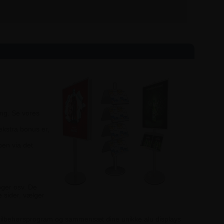
ing. Se vores
kstra bonus er,
pen via det
oger osv. De
e sider, vælger
e tilbehørsprogram og sammensæt dine unikke alu displays