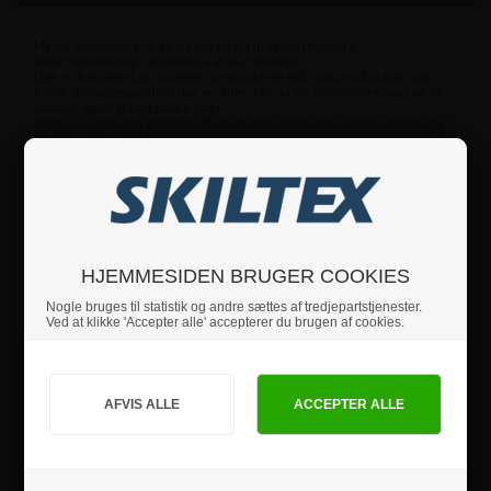
Marco skraldespand er en stilfuld og praktisk løsning til
affaldshåndtering i forskellige arbejdsmiljøer.
Den er fremstillet af holdbart pulverlakeret stål, med en flot mat sort
finish. Skraldespandem har en åben top og en plastinderspand og er
dermed ideel til indendørs brug.
Den er velegnet til kontorer, fitnesscentre, biblioteker, restauranter og
mange andre steder.
Med dens kapacitet på 30 liter er denne skraldespand både rummelig
og praktisk. Optimer dit arbejdsmiljø med Marco skraldespand.
Farve:
matsort
Materiale:
pulverlakeret stål
Højde:
81 cm
Diameter:
30 cm
Rumindhold, brutto:
30 l
HJEMMESIDEN BRUGER COOKIES
Nogle bruges til statistik og andre sættes af tredjepartstjenester.
Ved at klikke 'Accepter alle' accepterer du brugen af cookies.
Hvis du har nogle spørgsmål, er du velkommen til at
kontakte os.
Jeg handler som
Specifikationer
PRIVAT
BUSINESS
Sikkerhedsinstruktioner
priser inkl. moms
priser ekskl. moms