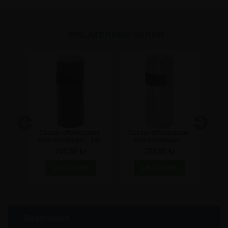
RELATEREDE VARER
nd 60
Caesar affaldsspand
Caesar affaldsspand
Geo
med askebæger - 16L
med askebæger -
med 
Rustfri stål - 16L
r
747,50 kr
722,50 kr
Beskrivelse