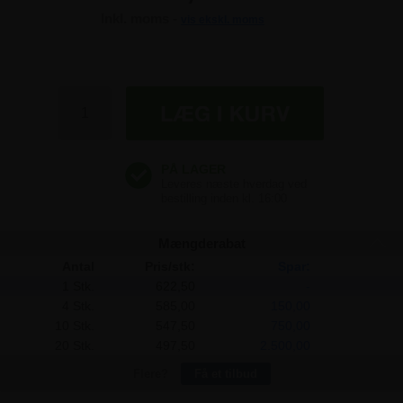
Inkl. moms -
vis ekskl. moms
622,50 kr
622,50 kr
622,50 kr
Mængderabat
Antal
Pris/stk:
Spar:
1 Stk.
622,50
-
4 Stk.
585,00
150,00
10 Stk.
547,50
750,00
20 Stk.
497,50
2.500,00
Flere?
Få et tilbud