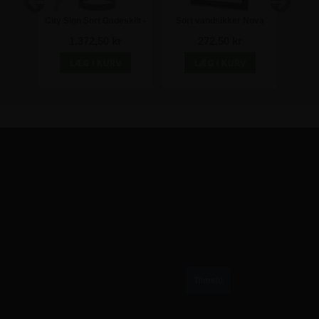
f 2 stk
City Sign Sort Gadeskilt -
Sort vandsikker Nova
Gul
kilt
50x70 cm
klikramme med 25mm
2
1.372,50 kr
272,50 kr
profil - A3
TILMELD VORES NYHEDSBREV