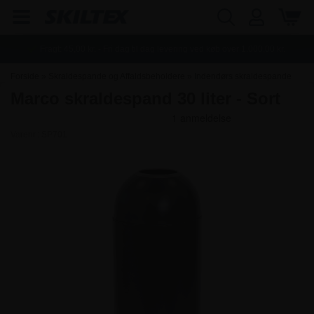
Fragt:
45,00
kr. - Fri dag til dag levering ved køb over
1.000,00
kr.
Forside
»
Skraldespande og Affaldsbeholdere
»
Indendørs skraldespande
Marco skraldespand 30 liter - Sort
Varenr.:
SP701