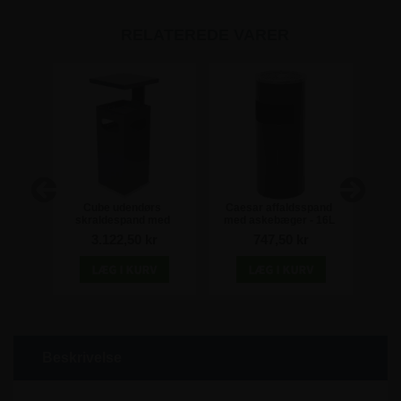
RELATEREDE VARER
rs
Cube udendørs
Caesar affaldsspand
Cae
kegrå
skraldespand med
med askebæger - 16L
m
askebæger - 70L
R
3.122,50 kr
747,50 kr
Beskrivelse