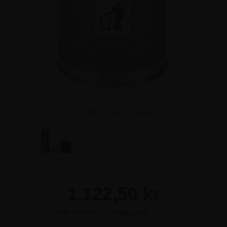
Klik for større billede
1.122,50 kr
Inkl. moms -
vis ekskl. moms
1.122,50 kr