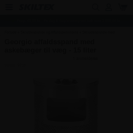
Fragt:
45,00
kr. - Fri dag til dag levering ved køb over
1.000,00
kr.
Forside
»
Skraldespande og Affaldsbeholdere
»
Skraldespande med
Georgio affaldsspand med
askebægre
askebæger til væg - 15 liter
Varenr.:
9258