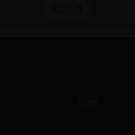
148,75 kr
TILMELD VORES NYHEDSBREV