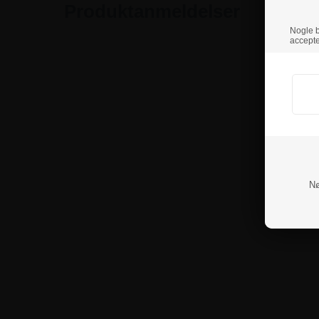
Produktanmeldelser
Nogle br
accepte
Nø