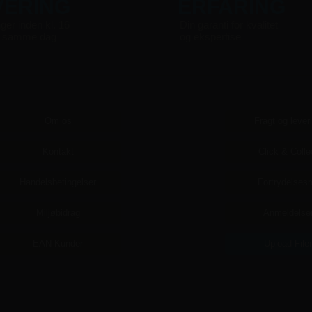
VERING
ERFARING
nger inden kl. 16
Din garanti for kvalitet
s samme dag
og ekspertise
Om os
Fragt og lever
Kontakt
Click & Colle
Handelsbetingelser
Fortrydelsesr
Miljøbidrag
Anmeldelse
EAN Kunder
Upload File