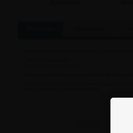
Beskrivelse
Specifikationer
S
Stilrent hvid brochureholder produceret i polystyren til mo
• Udført i hvid polystyren
• Skruehuller til vægmontering.
Disse brochureholdere kan enten monteres på væg med skru
Disse brochureholdere kan også leveres i mange andre far
vores kundeservice og bede om et tilbud.