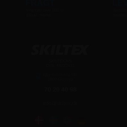
FRAGT
LE
Ved køb over 800 kr
Bestilli
Ekskl. moms
sende
SKILTEX A/S
CVR: 44722631
Ejby Industrivej 91c
2600 Glostrup
70 20 40 98
info@skiltex.dk