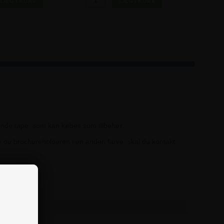
ende tape, som kan købes som tilbehør.
 du brochureholderen i en anden farve, skal du kontakt