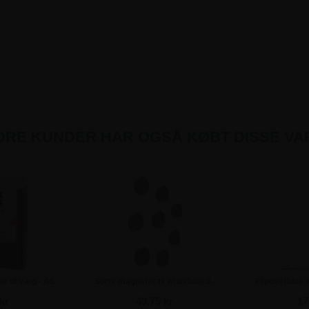
DRE KUNDER HAR OGSÅ KØBT DISSE VA
r til Væg - A5
Sorte magneter til whiteboard -
Flipoverblok 
20mm - 8 stk
kr
48,75 kr
17