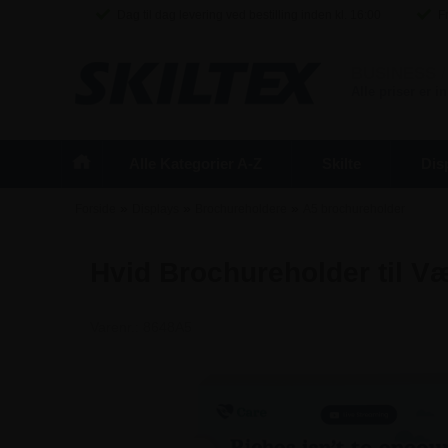
Dag til dag levering ved bestilling inden kl. 16:00
Fr
BUSINESS
/
Alle priser er 
Alle Kategorier A-Z
Skilte
Dis
»
»
»
Forside
Displays
Brochureholdere
A5 brochureholder
Hvid Brochureholder til V
Varenr.:
8648A5