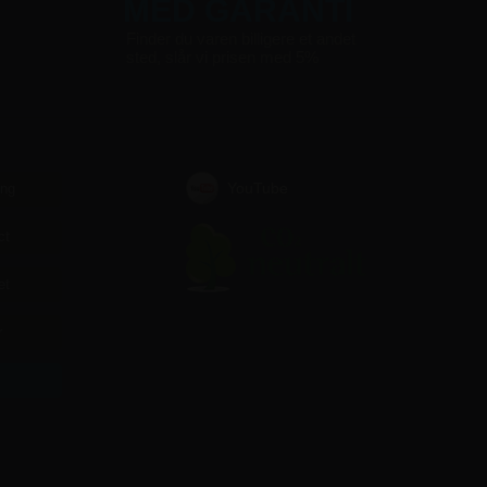
MED GARANTI
Finder du varen billigere et andet
sted, slår vi prisen med 5%
YouTube
ing
ct
et
r
r