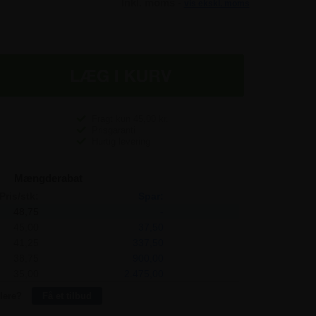
Inkl. moms -
vis ekskl. moms
Fragt kun
45,00
kr.
Prisgaranti
Hurtig levering
Mængderabat
Pris/stk:
Spar:
48,75
-
45,00
37,50
41,25
337,50
38,75
900,00
35,00
2.475,00
lere?
Få et tilbud