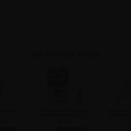
RELATEREDE VARER
ape 19 mm -
HPX MAXPOWER transparent
HPX MAXPOW
r
dobbeltklæbende tape 19 mm -
dobbeltklæbe
2 meter
5 
 kr
68,75 kr
98