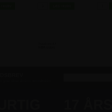
EDSBREV
er gode tilbud direkte i din indbakke
URTIG
17 ÅR