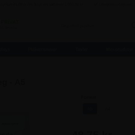
agt kun
45,00
kr / Fri fragt ved køb over
1.000,00
kr
Ubegrænset returret
PRIVAT
inkl. moms
plays
Plakatrammer
Tavler
Messeudstyr
æg - A5
Format
A5
A4