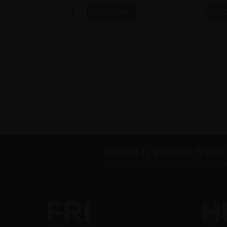
TILMELD VORES NYH
Skriv dig op til vores tilbudsmail og få sup
FRI
H