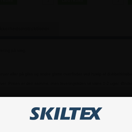
ikkerhedsinstruktioner
ntering på væg.
er eller på glas og andre glatte overflader ved hjælp af dobbeltklæb
ver. Prisen er den samme, men leveringstiden vil være 1-2 uger. Ønske
Hvis du har nogle spørgsmål, er du velkommen til at kontakte os.