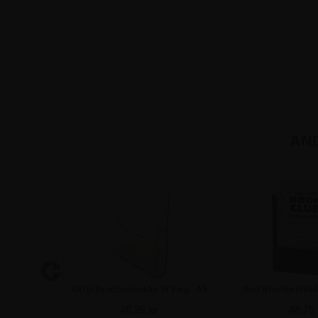
AN
 bord - A5
Akryl Brochureholder til Væg - A5
Sort Brochureholde
46,25 kr
48,75 