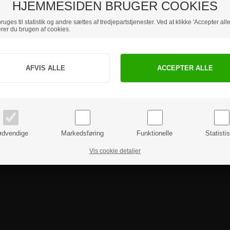
HJEMMESIDEN BRUGER COOKIES
uges til statistik og andre sættes af tredjepartstjenester. Ved at klikke 'Accepter alle
rer du brugen af cookies.
Jeg handler som
PRIVAT
BUSINESS
priser inkl. moms
priser ekskl. moms
dvendige
Markedsføring
Funktionelle
Statisti
Vis cookie detaljer