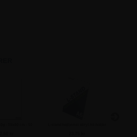
RER
60g - 59x80 cm - 50
L-stand højformat akryl A6 holder
Biz Pro 
ark
kr
2,50 kr
23,75 kr