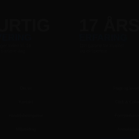
URTIG
17 ÅR
VERING
ERFARING
nger inden kl. 16
Din garanti for kvalitet
s samme dag
og ekspertise
Om os
Fragt og lever
Kontakt
Click & Colle
Handelsbetingelser
Fortrydelsesr
Miljøbidrag
Anmeldelse