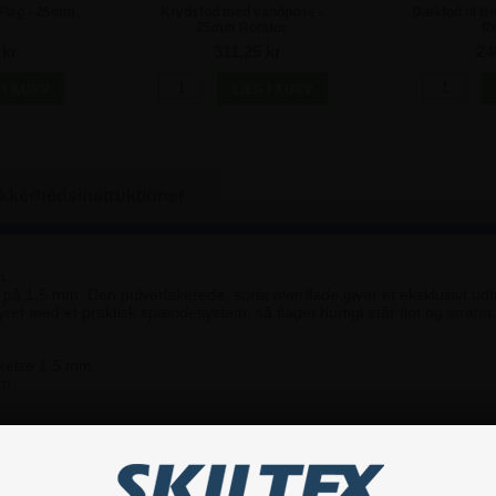
hFlag - 25mm
Krydsfod med vandpose -
Dækfod til B
r
25mm Rotator
Ro
 kr
311,25 kr
24
ikkerhedsinstruktioner
n.
1,5 mm. Den pulverlakerede, sorte overflade giver et eksklusivt udtryk
et med et praktisk spændesystem, så flaget hurtigt står flot og stramt.
kkelse 1,5 mm.
rm.
forskellige beachflag-fødder. Den er ideel til udendørs brug, hvor de
ampagner, hvor man ønsker et flag, der skiller sig ud med sin form, størr