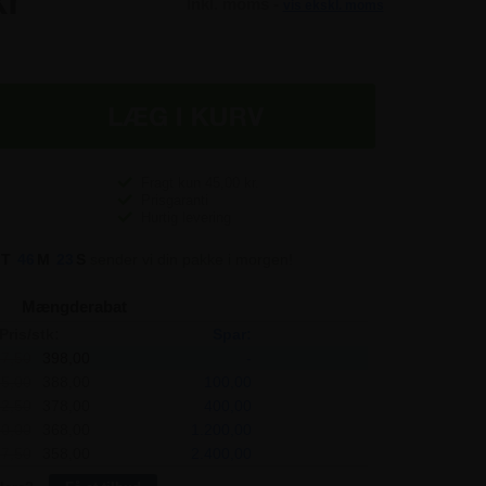
kr
Inkl. moms -
vis ekskl. moms
kr
kr
Fragt kun
45,00
kr.
kr
Prisgaranti
Hurtig levering
T
46
M
22
S
sender vi din pakke i morgen!
kr
Mængderabat
Pris/stk:
Spar:
7,50
398,00
-
5,00
388,00
100,00
2,50
378,00
400,00
0,00
368,00
1.200,00
7,50
358,00
2.400,00