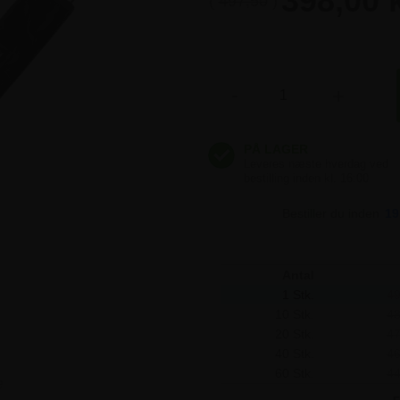
398,00 
(
497,50
)
398,00 
(
485,00
)
-
+
398,00 
(
472,50
)
398,00 
(
460,00
)
Bestiller du inden
19
398,00 
(
447,50
)
Antal
1 Stk.
49
10 Stk.
48
20 Stk.
47
40 Stk.
46
60 Stk.
44
e