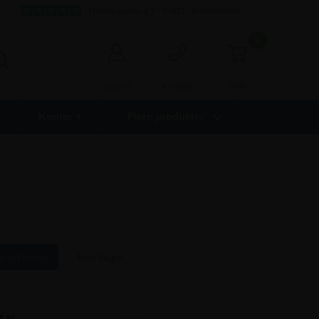
Fremragende 4,7 - 9.000+ anmeldelser
0
0,00
Log ind
Kontakt
Kontor +
Flere produkter
n systemet
Kun flaget