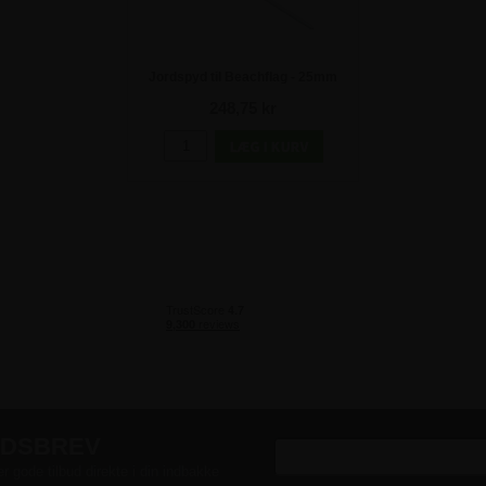
Jordspyd til Beachflag - 25mm
Rotator
248,75 kr
EDSBREV
er gode tilbud direkte i din indbakke