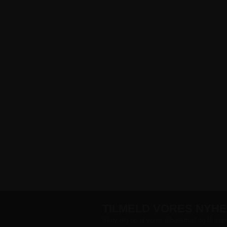
TILMELD VORES NYH
Skriv dig op til vores tilbudsmail og få sup