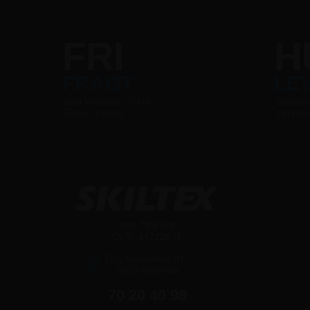
FRI
H
FRAGT
LE
Ved køb over 800 kr
Bestilli
Ekskl. moms
sende
SKILTEX A/S
CVR: 44722631
Ejby Industrivej 91c
2600 Glostrup
70 20 40 98