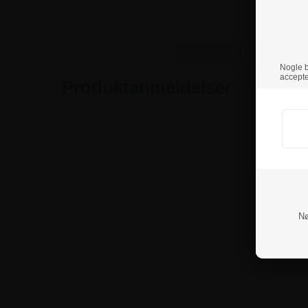
Nogle br
accepte
Produktanmeldelser
Nø