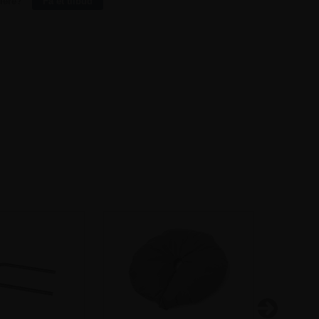
lere?
Få et tilbud