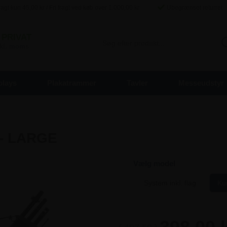
agt kun
45,00
kr / Fri fragt ved køb over
1.000,00
kr
Ubegrænset returret
PRIVAT
inkl. moms
plays
Plakatrammer
Tavler
Messeudstyr
 - LARGE
Vælg model
System inkl. flag
Ku