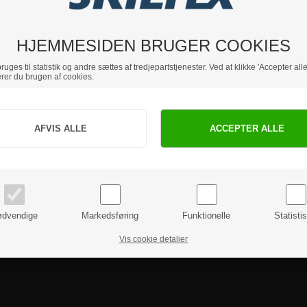
Hvis du har nogle spørgsmål, er du velkommen til at kontakte os.
HJEMMESIDEN BRUGER COOKIES
uges til statistik og andre sættes af tredjepartstjenester. Ved at klikke 'Accepter alle
rer du brugen af cookies.
Jeg handler som
PRIVAT
BUSINESS
priser inkl. moms
priser ekskl. moms
dvendige
Markedsføring
Funktionelle
Statisti
Vis cookie detaljer