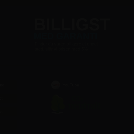
S
BILLIGST
MED GARANTI
Finder du varen billigere et andet
sted, slår vi prisen med 5%
YouTube
ing
ct
et
r