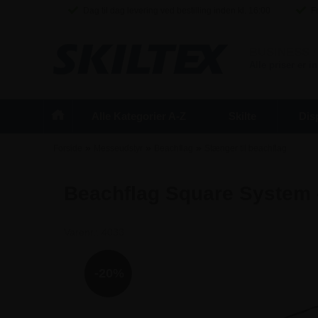
Dag til dag levering ved bestilling inden kl. 16:00
Fr
BUSINESS
/
Alle priser er 
Alle Kategorier A-Z
Skilte
Dis
»
»
»
Forside
Messeudstyr
Beachflag
Stænger til beachflag
Beachflag Square System
Varenr.:
4033
-20%