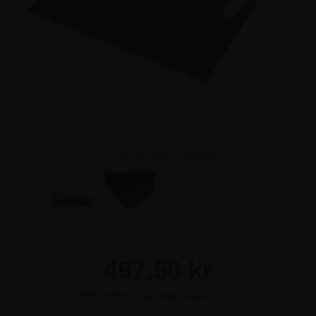
Klik for større billede
497,50 kr
Inkl. moms -
vis ekskl. moms
497,50 kr