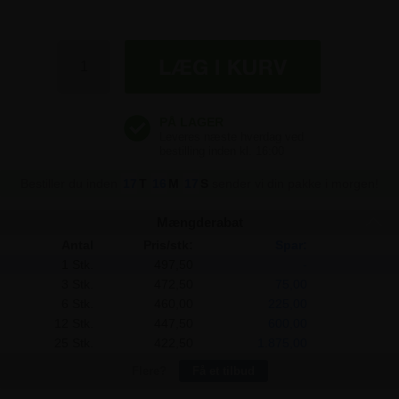
497,50 kr
497,50 kr
497,50 kr
Bestiller du inden
17
T
16
M
17
S
sender vi din pakke i morgen!
Mængderabat
Antal
Pris/stk:
Spar:
1 Stk.
497,50
-
3 Stk.
472,50
75,00
6 Stk.
460,00
225,00
12 Stk.
447,50
600,00
25 Stk.
422,50
1.875,00
Flere?
Få et tilbud