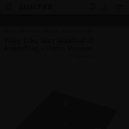
Fragt:
45,00
kr. - Fri dag til dag levering ved køb over
1.000,00
kr.
Forside
»
Messeudstyr
»
Beachflag
»
BeachFlag tilbehør
Tung 12kg Sort Metalfod til
BeachFlag - 25mm Rotator
Varenr.:
4065