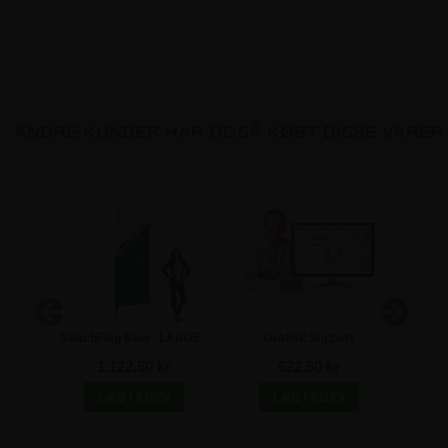
ANDRE KUNDER HAR OGSÅ KØBT DISSE VARER
EDIUM
BeachFlag Bow - LARGE -
Grafisk Support
Jords
print
78x285 cm - Inkl. print
1.122,50 kr
622,50 kr