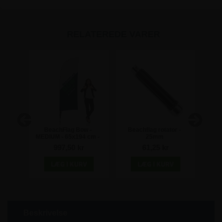
RELATEREDE VARER
 -
BeachFlag Bow -
Beachflag rotator -
Bea
cm -
MEDIUM - 65x194 cm -
25mm
78x4
Inkl. print
997,50 kr
61,25 kr
Beskrivelse