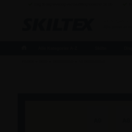
Dag til dag levering ved bestilling inden kl. 16:00
Fr
BUSINESS
/
Alle priser er 
Alle Kategorier A-Z
Skilte
Dis
»
»
»
Forside
Skilte
Skilteholdere
A3 Skilteholdere