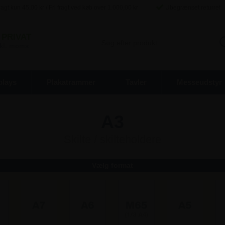
agt kun
45,00
kr / Fri fragt ved køb over
1.000,00
kr
Ubegrænset returret
PRIVAT
inkl. moms
plays
Plakatrammer
Tavler
Messeudstyr
A3
Skilte / skilteholdere
Vælg format