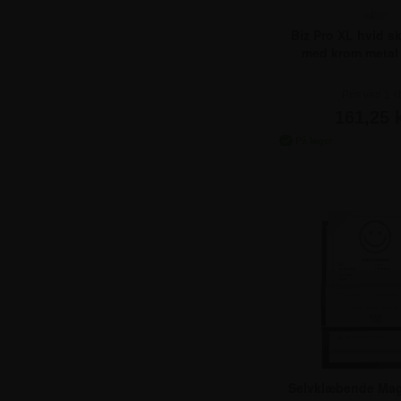
Biz Pro XL hvid sk
med krom metal 
Pris ved
Pris ved 1 st
1 Stk.
Pris ved
10 Stk.
161,25 k
Pris ved
25 Stk.
Pris ved
50 Stk.
Pris ved
100 St
Selvklæbende Ma