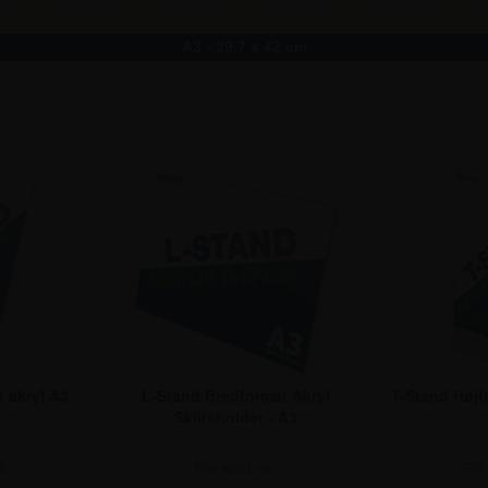
A3 - 29,7 x 42 cm
 akryl A3
L-Stand Bredformat Akryl
T-Stand Højfo
Skilteholder - A3
k:
123,75
Pris ved
Pris ved 1 stk:
1 Stk.
123,75
Pris ved
Pris
118,75
Pris ved
6 Stk.
120,00
Pris ved