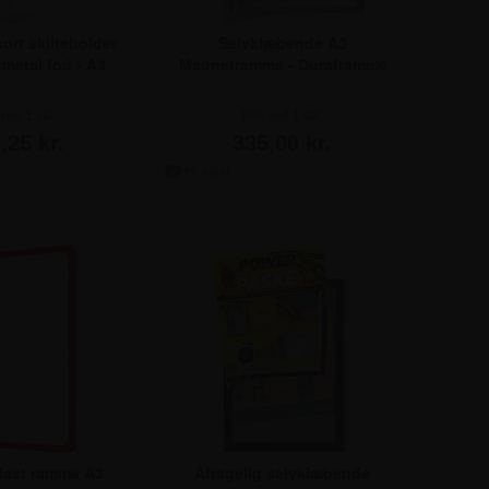
sort skilteholder
Selvklæbende A3
metal fod - A3
Magnetramme - Duraframe®
Sølv - 2-pak
 ved 1 stk:
1 Stk.
161,25
Pris ved
Pris ved 1 stk:
1 Pakke
335,00
10 Stk.
157,50
Pris ved
10 Pakke
322,50
,25 kr.
335,00 kr.
25 Stk.
152,50
Pris ved
100 Pakke
310,00
50 Stk.
148,75
Pris ved
250 Pakke
298,75
100 Stk.
145,00
last ramme A3
Aftagelig selvklæbende