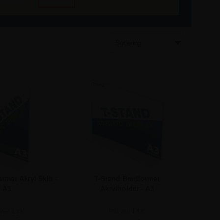
rmat Akryl Skilt -
T-Stand Bredformat
A3
Akrylholder - A3
 ved 1 stk:
1 Stk.
148,75
Pris ved
Pris ved 1 stk:
1 Stk.
148,75
12 Stk.
142,50
Pris ved
10 Stk.
142,50