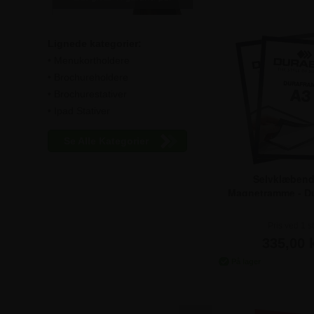
Lignede kategorier:
• Menukortholdere
• Brochureholdere
• Brochurestativer
• Ipad Stativer
Se Alle Kategorier
Selvklæbend
Magnetramme - D
Sort - Pakke me
Pris ved
Pris ved 1 st
1 Pakk
Pris ved
10 Pak
335,00 k
Pris ved
100 P
Pris ved
250 P