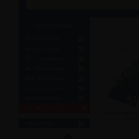
VÆLG FORMAT
A9 - 3,7 x 5,2 cm
A8 - 5,2 x 7,4 cm
A7 - 7,4 x 10,5 cm
A6 - 10,5 x 14,8 cm
M65 - 10,5 x 21 cm
A5 - 14,8 x 21 cm
A4 - 21 x 29,7 cm
A3 - 29,7 x 42 cm
L-stand højformat
holder
Alle størrelse
Pris ved
Pris ved 1 st
1 Stk.
Pris ved
8 Stk.