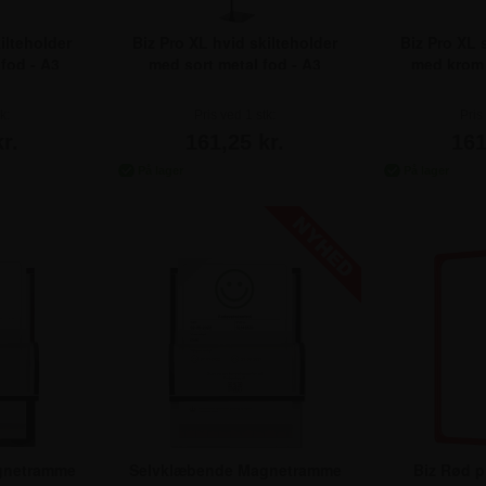
ilteholder
Biz Pro XL hvid skilteholder
Biz Pro XL 
fod - A3
med sort metal fod - A3
med krom 
k:
161,25
Pris ved
Pris ved 1 stk:
1 Stk.
161,25
Pris ved
Pris
157,50
Pris ved
10 Stk.
157,50
Pris ved
r.
161,25 kr.
161
152,50
Pris ved
25 Stk.
152,50
Pris ved
148,75
Pris ved
50 Stk.
148,75
Pris ved
k.
143,75
Pris ved
100 Stk.
143,75
Pris ved
gnetramme
Selvklæbende Magnetramme
Biz Rød p