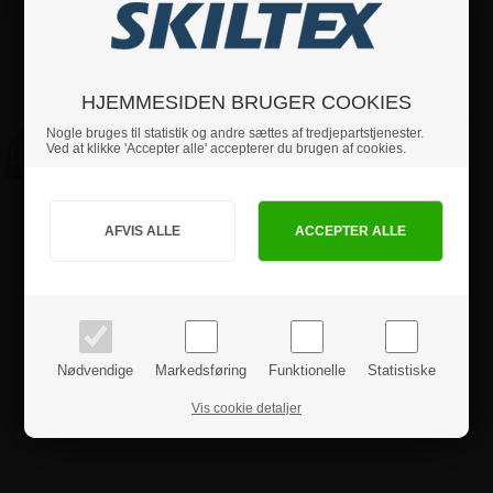
Varenr.: 255BB1
HJEMMESIDEN BRUGER COOKIES
Print og montering af
Pris ved 1 stk.
497,50 kr
logo på Gadeskilte
Nogle bruges til statistik og andre sættes af tredjepartstjenester.
Varenr.: 100LG
Ved at klikke 'Accepter alle' accepterer du brugen af cookies.
Jeg handler som
Produktanmeldelser
PRIVAT
BUSINESS
priser inkl. moms
priser ekskl. moms
Nødvendige
Markedsføring
Funktionelle
Statistiske
Vis cookie detaljer