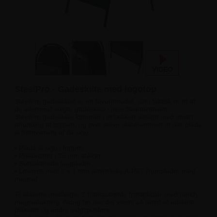
SteelPro - Gadeskilte med logotop
SteelPro gadeskiltet er en favoritmodel, som faktisk er et af
de allermest solgte gadeskilte i hele Skandinavien.
SteelPro gadeskilte kommer i et lækkert design med smart
afrunding af toppen, og over selve skilterammen er der plads
til fremvisning af dit logo.
• Plads til logo i toppen
• Produceret i 25 mm stålrør
• Sortlakerede bagplader
• Leveres med 2 x 1 mm antirefleks A-PET frontplader med
magnet
Til skiltene medfølger 2 transparente frontplader med handy
magnetlukning. Aldrig før har det været så nemt at udskifte
plakater og andre salgsposters.