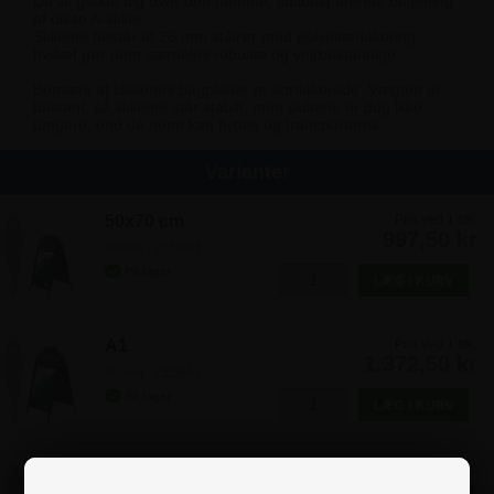
Du vil glæde dig over den nemme, tidsbesparende betjening
af disse A-skilte.
Skiltene består af 25 mm stålrør med polyesterlakering,
hvilket gør dem særdeles robuste og vejrbestandige.
Bemærk at skiltenes bagplader er sortlakerede. Vægten er
bastant, så skiltene står stabilt, men skiltene er dog ikke
tungere, end de nemt kan flyttes og transporteres.
Varianter
50x70 cm
Pris ved 1 stk.
997,50 kr
Varenr.: 255BB2
A1
Pris ved 1 stk.
1.372,50 kr
Varenr.: 255BA1
Sort - 70x100 cm
Pris ved 1 stk.
1.622,50 kr