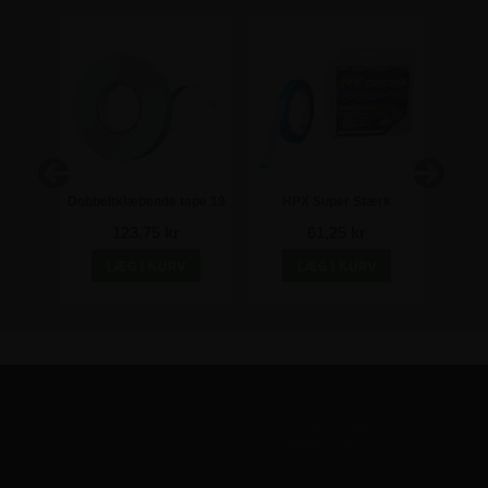
amme
Dobbeltklæbende tape 19
HPX Super Stærk
rofil
mm - 10 meter
Dobbeltklæbende tape -
Selvk
123,75 kr
61,25 kr
12 mm x 5 meter