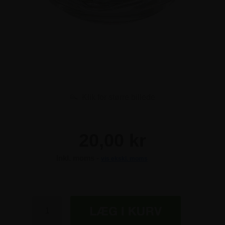
Klik for større billede
20,00 kr
Inkl. moms -
vis ekskl. moms
20,00 kr
20,00 kr
20,00 kr