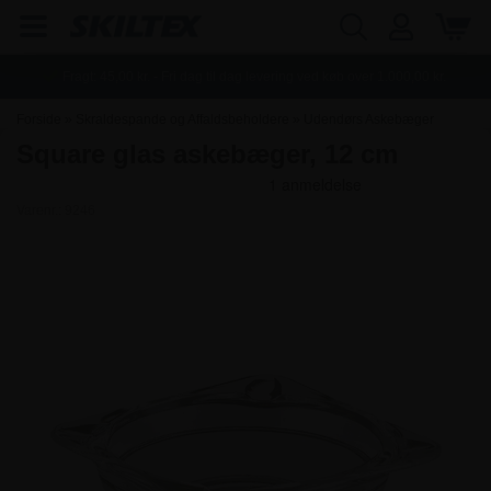
Fragt:
45,00
kr. - Fri dag til dag levering ved køb over
1.000,00
kr.
Forside
»
Skraldespande og Affaldsbeholdere
»
Udendørs Askebæger
Square glas askebæger, 12 cm
Varenr.:
9246