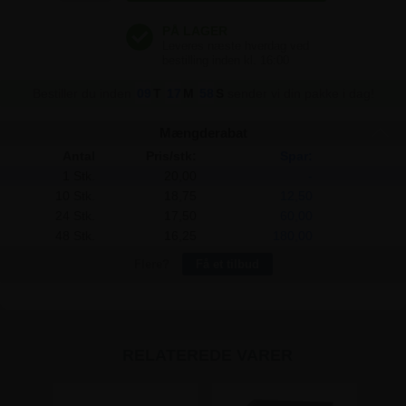
Bestiller du inden
09
T
17
M
58
S
sender vi din pakke i dag!
Mængderabat
Antal
Pris/stk:
Spar:
1 Stk.
20,00
-
10 Stk.
18,75
12,50
24 Stk.
17,50
60,00
48 Stk.
16,25
180,00
Flere?
Få et tilbud
RELATEREDE VARER