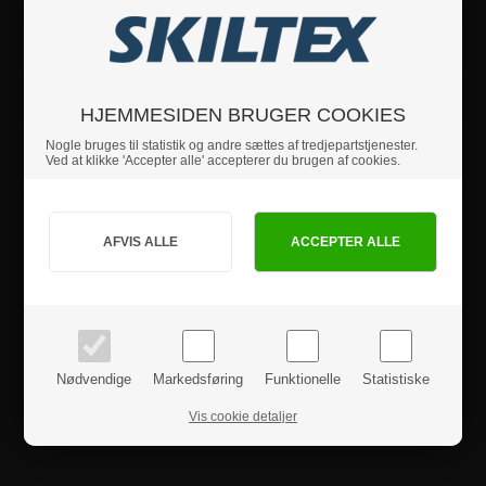
Hvis du har nogle spørgsmål, er du velkommen til at
kontakte os.
Specifikationer
HJEMMESIDEN BRUGER COOKIES
Nogle bruges til statistik og andre sættes af tredjepartstjenester.
Sikkerhedsinstruktioner
Ved at klikke 'Accepter alle' accepterer du brugen af cookies.
Jeg handler som
Produktanmeldelser
PRIVAT
BUSINESS
priser inkl. moms
priser ekskl. moms
Nødvendige
Markedsføring
Funktionelle
Statistiske
Vis cookie detaljer