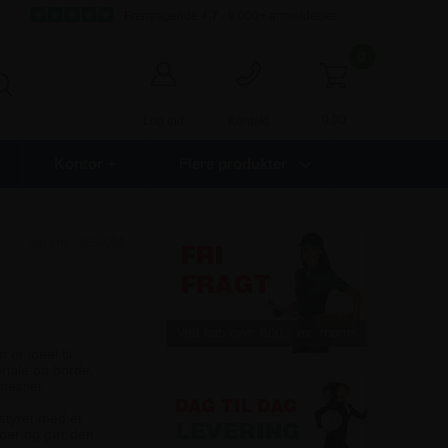
Fremragende 4,7 - 9.000+ anmeldelser
0
0,00
Log ind
Kontakt
Kontor +
Flere produkter
Varenr.:
8540M
 er ideel til
eriale på borde,
 messer.
tyret med et
eder og gør den