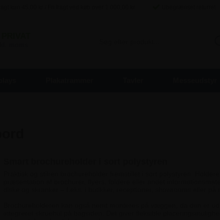
agt kun
45,00
kr / Fri fragt ved køb over
1.000,00
kr
Ubegrænset returret
PRIVAT
inkl. moms
plays
Plakatrammer
Tavler
Messeudstyr
bord
Smart brochureholder i sort polystyren
Praktisk og stilren brochureholder fremstillet i sort polystyren. Holderen
præsentation af brochurer, flyers, foldere eller andet informationsmat
diske og skranker – f.eks. i butikker, receptioner, showrooms eller på
Brochureholderen kan også nemt monteres på væggen, da den er uds
integreret skruehul på bagsiden. Det giver fleksible placeringsmuligh