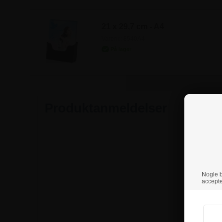
21 x 29,7 cm - A4
Varenr.: 8540A4
Produktanmeldelser
Nogle br
accepte