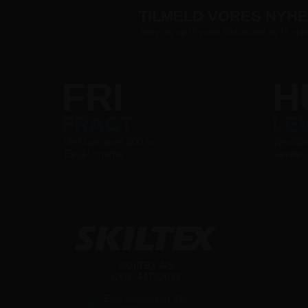
TILMELD VORES NYH
Skriv dig op til vores tilbudsmail og få sup
FRI
H
FRAGT
LE
Ved køb over 800 kr
Bestilli
Ekskl. moms
sende
SKILTEX A/S
CVR: 44722631
Ejby Industrivej 91c