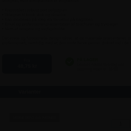
velegnet, hvor bordpladsen er begrænset.
• Fremstillet i robust sort polystyren
• Velegnet til bord, disk og skranke
• Kan monteres på væg via skruehul på bagsiden
• Enkel og professionel præsentation af brochurer og tryksager
• Nem at rengøre og vedligeholde
Det enkle og funktionelle design sikrer, at dit materiale præsenteres o
professionelt, samtidig med at den sorte farve passer diskret ind i de f
Fra
48,75 kr
Varianter