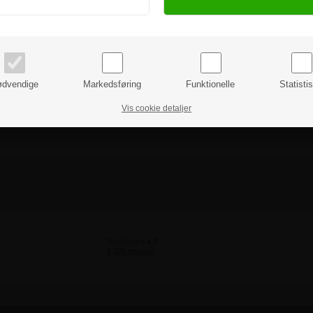
PRIVAT
BUSINESS
priser inkl. moms
priser ekskl. moms
dvendige
Markedsføring
Funktionelle
Statisti
Vis cookie detaljer