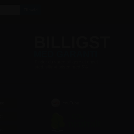
S
BILLIGST
MED GARANTI
Finder du varen billigere et andet
sted, slår vi prisen med 5%
YouTube
ing
ct
et