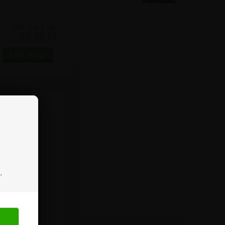
Pris ved 1 stk.
61,25 kr
'