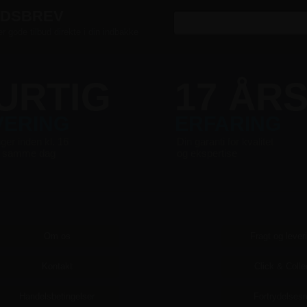
EDSBREV
er gode tilbud direkte i din indbakke
URTIG
17 ÅR
VERING
ERFARING
nger inden kl. 16
Din garanti for kvalitet
s samme dag
og ekspertise
Om os
Fragt og lever
Kontakt
Click & Colle
Handelsbetingelser
Fortrydelsesr