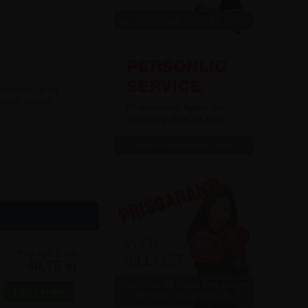
verskueligt og
leste miljøer.
Pris ved 1 stk.
48,75 kr