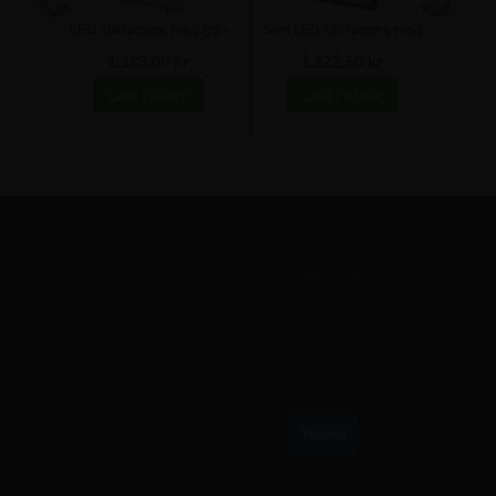
kilt -
LED klikramme med lys -
Sort LED klikramme med
Sort 
50x70 cm
lys - A2
l
1.185,00 kr
1.122,50 kr
TILMELD VORES NYHEDSBREV