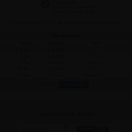
Bestiller du inden
10
T
57
M
48
S
sender vi din pakke i dag!
Mængderabat
Antal
Pris/stk:
Spar:
1 Stk.
1.310,00
-
3 Stk.
1.272,50
112,50
6 Stk.
1.235,00
450,00
12 Stk.
1.210,00
1.200,00
25 Stk.
1.172,50
3.437,50
Flere?
Få et tilbud
RELATEREDE VARER