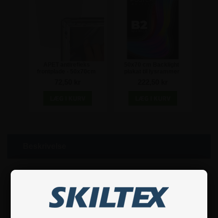
APET antirefleks
50x70 cm Backlight
frontplade - 50x70cm
plakat til lysrammer
72,50 kr
222,50 kr
Beskrivelse
Smart, enkeltsidet klikramme med LED-lys, som lyser plakaterne op på
en pæn og jævn måde.
Disse klikrammer er udstyret med sorteloxerede og afrundede
frontprofiler, som er 25 mm i bredden.
Rammen er ultratynd - kun 18 mm. Derfor sidder den supertæt på
væggen og optager meget lidt plads.