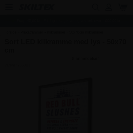
Fragt:
45,00
kr. - Fri dag til dag levering ved køb over
1.000,00
kr.
Forside
»
Plakatrammer
»
Klikrammer
»
50x70cm Klikrammer
Sort LED klikramme med lys - 50x70
cm
Varenr.:
2550B2