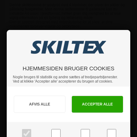
Denne skiltelomme er udstyret med 4 klemmer, der sikrer en sikker og
pålidelig fastgørelse. Med denne skiltelomme til pallebure kan du
indsætte A4-papir i bredformat, hvilket giver dig mulighed for at vise
vigtig information på en tydelig og letlæselig måde.
Den er specielt designet med rivbeskyttelse for at sikre, at dine
dokumenter forbliver intakte og beskyttede.
Forsiden af skiltelommen er lavet af blød PVC-folie, der er
gennemsigtig og holder dine skilte synlige og let læselige. Bagsiden er
lavet af stiv PVC-folie, der giver ekstra stabilitet og støtte.
Med disse skiltelommer til pallebure får du en holdbar, pålidelig og
praktisk løsning til din virksomhed. Optimer din opbevaring og
præsentation af information med denne professionelle skiltelomme.
HJEMMESIDEN BRUGER COOKIES
Nogle bruges til statistik og andre sættes af tredjepartstjenester.
Hvis du har nogle spørgsmål, er du velkommen til at
Ved at klikke 'Accepter alle' accepterer du brugen af cookies.
kontakte os.
Jeg handler som
Specifikationer
PRIVAT
BUSINESS
Sikkerhedsinstruktioner
priser inkl. moms
priser ekskl. moms