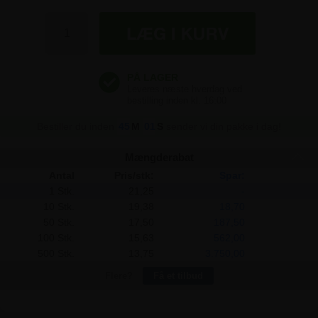
21,25 kr
21,25 kr
21,25 kr
Bestiller du inden
45
M
01
S
sender vi din pakke i dag!
Mængderabat
Antal
Pris/stk:
Spar:
1 Stk.
21,25
-
10 Stk.
19,38
18,70
50 Stk.
17,50
187,50
100 Stk.
15,63
562,00
500 Stk.
13,75
3.750,00
Flere?
Få et tilbud