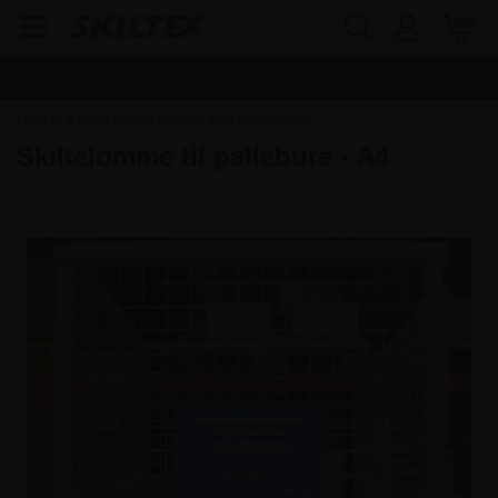
Fragt:
45,00
kr. - Fri dag til dag levering ved køb over
1.000,00
kr.
Forside
»
Skilte
»
Skilteholdere
»
A4 Skilteholder
Skiltelomme til pallebure - A4
Varenr.:
3427A4