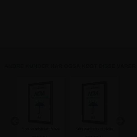
ANDRE KUNDER HAR OGSÅ KØBT DISSE VARER
kilt -
Sort vandsikker Nova
Sort vandsikker Nova
Sort
klikramme med 25mm
klikramme med 25mm
kli