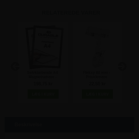
RELATEREDE VARER
rt
Selvklæbende A4
Fleksy 80 mm -
PV
Magnetramme -
Prisklemme
svejs
Duraframe® Sort -
198,75 kr
22,50 kr
Pakke med 2 stk
Beskrivelse