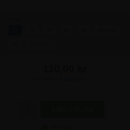
Format
A6
A5
A4
A3
A2
50x70 cm
A1
70x100 cm
110,00 kr
Inkl. moms -
vis ekskl. moms
110,00 kr
110,00 kr
110,00 kr