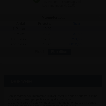
Mængderabat
Antal
Pris/stk:
Spar:
1 Pakke
110,00
-
10 Pakke
106,25
37,50
100 Pakke
102,50
750,00
250 Pakke
98,75
2.812,50
Flere?
Få et tilbud
Beskrivelse
Den selvklæbende inforamme DURAFRAME® er den perfekte løsning
for at vise oplysninger på faste og glatte overflader.
Ved anvendelse på glas / vinduer, kan informationen læses fra begge
sider og rammen ser også identisk ud fra begge sider.