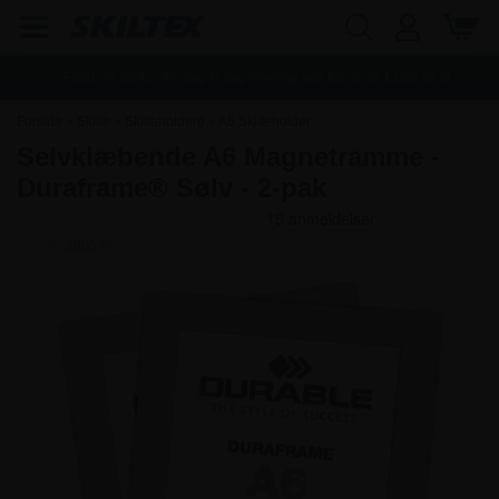
Fragt:
45,00
kr. - Fri dag til dag levering ved køb over
1.000,00
kr.
Forside
»
Skilte
»
Skilteholdere
»
A6 Skilteholder
Selvklæbende A6 Magnetramme -
Duraframe® Sølv - 2-pak
Varenr.:
2805A6