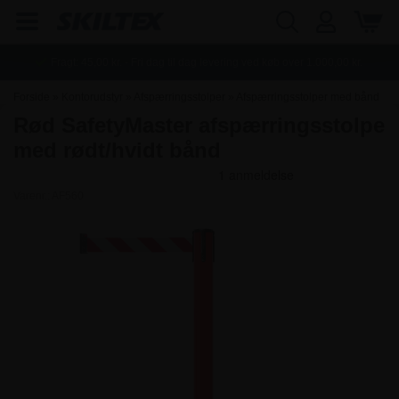
Fragt:
45,00
kr. - Fri dag til dag levering ved køb over
1.000,00
kr.
Forside
»
Kontorudstyr
»
Afspærringsstolper
»
Afspærringsstolper med bånd
Rød SafetyMaster afspærringsstolpe
med rødt/hvidt bånd
Varenr.:
AF560