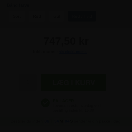
Bånd farve
Sort
Rød
Gul
Rød / Hvid
747,50 kr
Inkl. moms -
vis ekskl. moms
747,50 kr
747,50 kr
747,50 kr
747,50 kr
747,50 kr
Bestiller du inden
06
T
34
M
04
S
sender vi din pakke i dag!