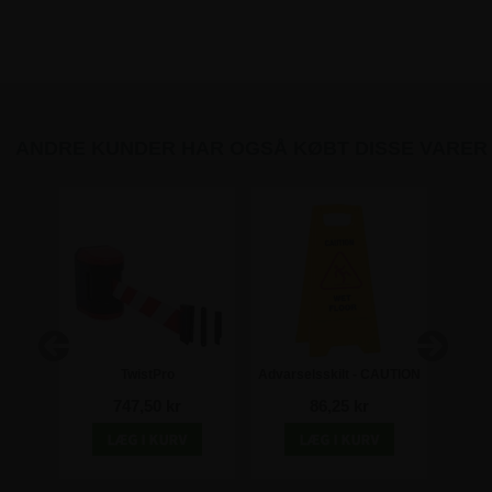
ANDRE KUNDER HAR OGSÅ KØBT DISSE VARER
æste
TwistPro
Advarselsskilt - CAUTION
Nova
Afspærringsbånd til væg -
WET FLOOR
med 
747,50 kr
86,25 kr
hvid/rød bånd - 450 cm