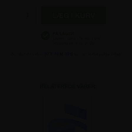
Bestiller du inden
07
T
39
M
52
S
sender vi din pakke i dag!
RELATEREDE VARER