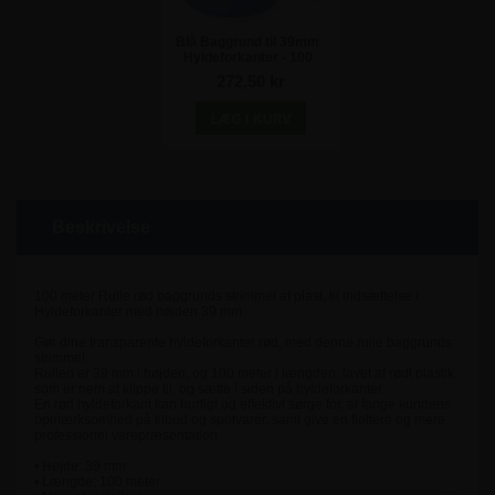
Blå Baggrund til 39mm
Hyldeforkanter - 100
meter rulle
272,50 kr
Beskrivelse
100 meter Rulle rød baggrunds strimmel af plast, til indsættelse i
Hyldeforkanter med højden 39 mm.
Gør dine transparente hyldeforkanter rød, med denne rulle baggrunds
strimmel.
Rullen er 39 mm i højden, og 100 meter i længden, lavet af rødt plastik
som er nem at klippe til, og sætte i siden på hyldeforkanter.
En rød hyldeforkant kan hurtigt og effektivt sørge for, at fange kundens
opmærksomhed på tilbud og spotvarer, samt give en flottere og mere
professionel varepræsentation.
• Højde: 39 mm
• Længde: 100 meter