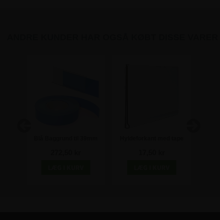
ANDRE KUNDER HAR OGSÅ KØBT DISSE VARER
tape
Blå Baggrund til 39mm
Hyldeforkant med tape
Hyld
 mm -
Hyldeforkanter - 100
30x1000 mm - DBR 30 -
DBR 3
272,50 kr
17,50 kr
meter rulle
Transparent