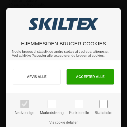
• Nem at installere
• Materiale: Rød Plastik
• Giver hyldeforkanter et professionelt look, og sørger for at fange
kundens opmærksomhed hurtigt og effektivt.
Hvis du har nogle spørgsmål, er du velkommen til at
kontakte os.
HJEMMESIDEN BRUGER COOKIES
Nogle bruges til statistik og andre sættes af tredjepartstjenester.
Specifikationer
Ved at klikke 'Accepter alle' accepterer du brugen af cookies.
Jeg handler som
Sikkerhedsinstruktioner
PRIVAT
BUSINESS
Produktanmeldelser
priser inkl. moms
priser ekskl. moms
Nødvendige
Markedsføring
Funktionelle
Statistiske
Vis cookie detaljer