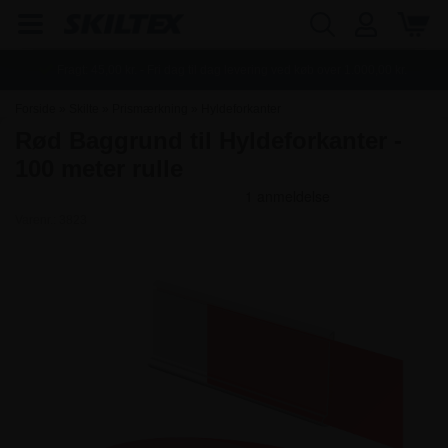
Fragt:
45,00
kr. - Fri dag til dag levering ved køb over
1.000,00
kr.
Forside
»
Skilte
»
Prismærkning
»
Hyldeforkanter
Rød Baggrund til Hyldeforkanter -
100 meter rulle
Varenr.:
3823