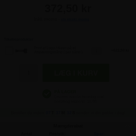
372,50 kr
Inkl. moms -
vis ekskl. moms
372,50 kr
372,50 kr
Tilkøbsprodukter
Print af Logo / Navn på et
622,50 kr
Afspærringsbånd ( per bånd )
372,50 kr
372,50 kr
Bestiller du inden
07
T
37
M
32
S
sender vi din pakke i dag!
Mængderabat
Antal
Pris/stk:
Spar: