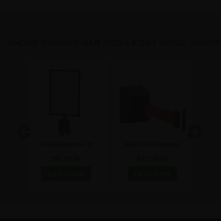
ANDRE KUNDER HAR OGSÅ KØBT DISSE VARER
æste
A4 plakatramme til
WallPro afspærrings
Wal
afspærringsstolper - Sort
vægfæste med rødt bånd -
vægfæs
297,50 kr
622,50 kr
500 cm