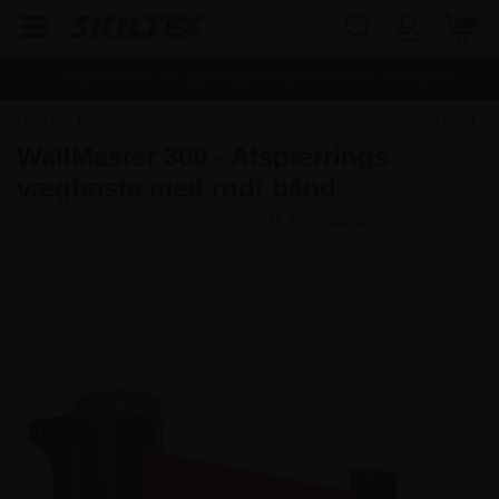
Fragt:
45,00
kr. - Fri dag til dag levering ved køb over
1.000,00
kr.
Forside
»
Kontorudstyr
»
Afspærringsstolper
»
Afspærringsstolper med bånd
WallMaster 300 - Afspærrings
vægfæste med rødt bånd
Varenr.:
AF410