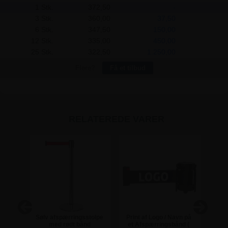
1 Stk.
372,50
-
3 Stk.
360,00
37,50
6 Stk.
347,50
150,00
12 Stk.
335,00
450,00
25 Stk.
322,50
1.250,00
Flere?
Få et tilbud
RELATEREDE VARER
tolpe
Sølv afspærringsstolpe
Print af Logo / Navn på
Sort
d
med rødt bånd
et Afspærringsbånd (