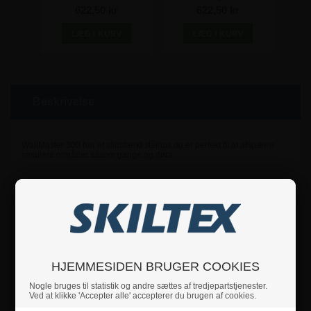
per bånd )
622,50 kr
622,50 kr
Beskrivelse
WallMaster 300 har et slidstærkt stålhus og er perfekt til at afspærre
smallere områder såsom gange og døre.
- Sort afspærrings-vægfæste med bånd.
- Udført i pulverlakeret stål.
- 300 cm bånd.
- Leveres med ekstra modtager-vægfæste uden bånd.
- Kan forbindes med stolper fra andre førende afspærringsstolpe-
brands.
- Inkl. skruer og plugs til både dispenser og ekstra modtager-vægfæste.
Båndene er udstyret med en lås, som sikrer, at de sidder godt og fast
HJEMMESIDEN BRUGER COOKIES
på andre stolper. Skiltex afspærringsstolper har en universel bånd-lås,
som passer til andre populære afspærringstolpe-brands – med garanti.
Nogle bruges til statistik og andre sættes af tredjepartstjenester.
Ved at klikke 'Accepter alle' accepterer du brugen af cookies.
Disse kø-ledere har et avanceret sikkerhedsbremsesystem – Dette
betyder, at hvis båndet bliver tabt, så falder det ned på gulvet og