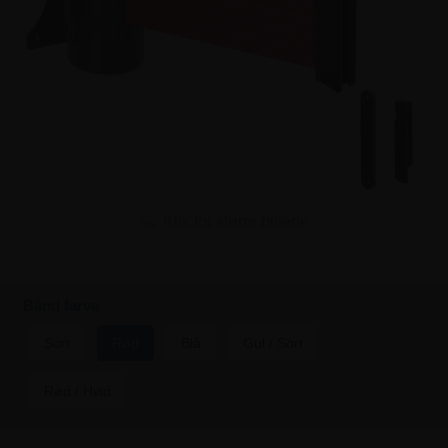
Klik for større billede
Bånd farve
Sort
Rød
Blå
Gul / Sort
Rød / Hvid