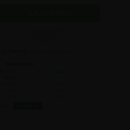
Fragt kun
45,00
kr.
Prisgaranti
Hurtig levering
10
T
29
M
00
S
sender vi din pakke i dag!
Mængderabat
Pris/stk:
Spar:
111,25
-
105,00
62,50
100,00
450,00
95,00
1.300,00
lere?
Få et tilbud