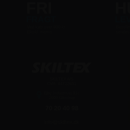
FRI
H
FRAGT
LE
Ved køb over 800 kr
Bestilli
Ekskl. moms
sende
SKILTEX A/S
CVR: 44722631
Ejby Industrivej 91c
2600 Glostrup
70 20 40 98
info@skiltex.dk