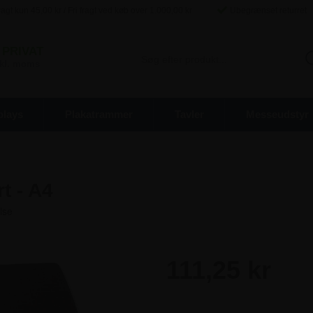
agt kun
45,00
kr / Fri fragt ved køb over
1.000,00
kr
Ubegrænset returret
PRIVAT
inkl. moms
plays
Plakatrammer
Tavler
Messeudstyr
t - A4
111,25 kr