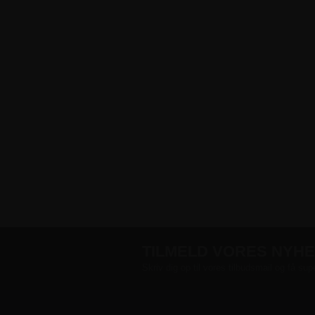
​ ​
TILMELD VORES NYH
Skriv dig op til vores tilbudsmail og få sup