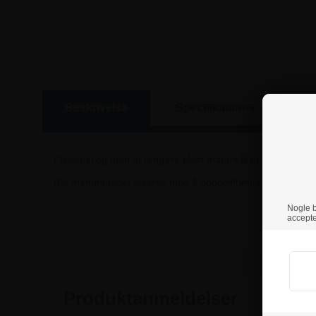
Beskrivelse
Specifikationer
S
Fleksibel og nem at rengøre plast mappe til menukort med 
Rio menumapper leveres med 1 dobbeltlomme monteret under 
Nogle br
accepte
Produktanmeldelser