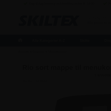
Dag til dag levering ved bestilling inden kl. 16:00
Fr
BUSINESS
/
Alle priser er 
Alle Kategorier A-Z
Skilte
Dis
»
»
Forside
Displays
Menumapper
Rio sort mappe til menukor
Varenr.:
3710A4