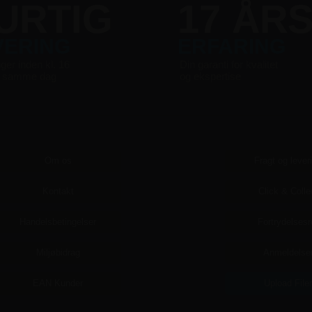
URTIG
17 ÅR
VERING
ERFARING
nger inden kl. 16
Din garanti for kvalitet
s samme dag
og ekspertise
Om os
Fragt og lever
Kontakt
Click & Colle
Handelsbetingelser
Fortrydelsesr
Miljøbidrag
Anmeldelse
EAN Kunder
Upload File