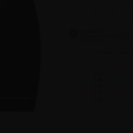
111,25 kr
-
+
111,25 kr
111,25 kr
Bestiller du inden
Antal
1 Stk.
10 Stk.
40 Stk.
80 Stk.
F
e