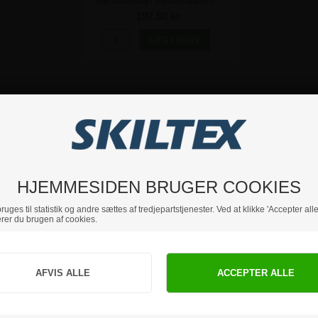
menuomslag / menumapper -
10stk
197,50 kr
ikkerhedsinstruktioner
stemplet rustfrit stålplade med "MENU" på forsiden.
sort elastik (plads til 4 stk. A4 print). Ekstra dobbeltlommer kan kø
HJEMMESIDEN BRUGER COOKIES
uges til statistik og andre sættes af tredjepartstjenester. Ved at klikke 'Accepter alle
rer du brugen af cookies.
Hvis du har nogle spørgsmål, er du velkommen til at kontakte os.
Jeg handler som
PRIVAT
BUSINESS