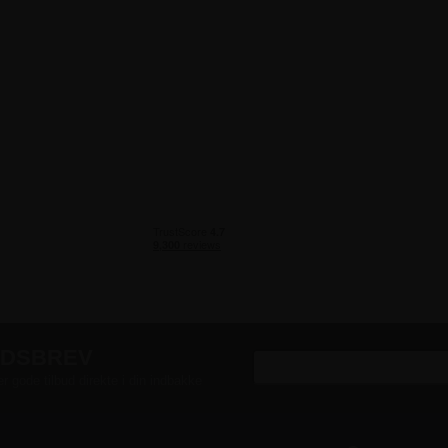
EDSBREV
er gode tilbud direkte i din indbakke