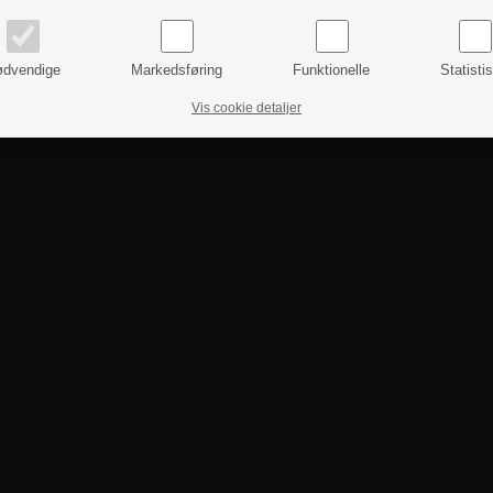
priser inkl. moms
priser ekskl. moms
dvendige
Markedsføring
Funktionelle
Statisti
Vis cookie detaljer