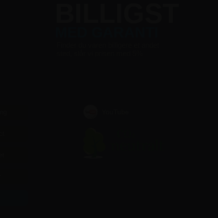
S
BILLIGST
MED GARANTI
Finder du varen billigere et andet
sted, slår vi prisen med 5%
YouTube
ing
ct
et
r
r