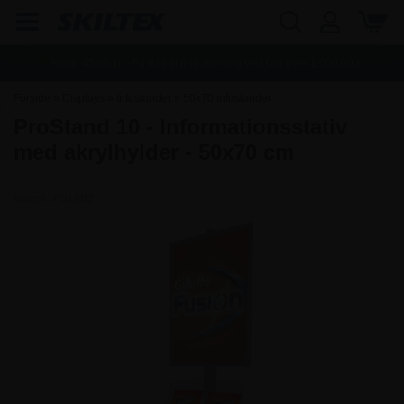
Fragt:
45,00
kr. - Fri dag til dag levering ved køb over
1.000,00
kr.
Forside
»
Displays
»
Infostander
»
50x70 infostander
ProStand 10 - Informationsstativ
med akrylhylder - 50x70 cm
Varenr.:
PS10B2