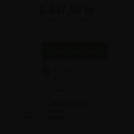
2.247,50 kr
Inkl. moms -
vis ekskl. moms
2.247,50 kr
2.247,50 kr
2.247,50 kr
2.247,50 kr
Bestiller du inden
07
T
55
M
44
S
sender vi din pakke i dag!
Mængderabat
Antal
Pris/stk:
Spar:
1 Stk.
2.247,50
-
3 Stk.
2.147,50
300,00
6 Stk.
2.022,50
1.350,00