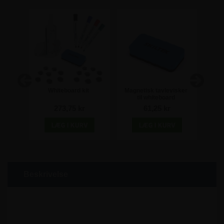
r til
Whiteboard kit
Magnetisk tavlevisker
So
or
til whiteboard
whit
e
r
273,75 kr
61,25 kr
Beskrivelse