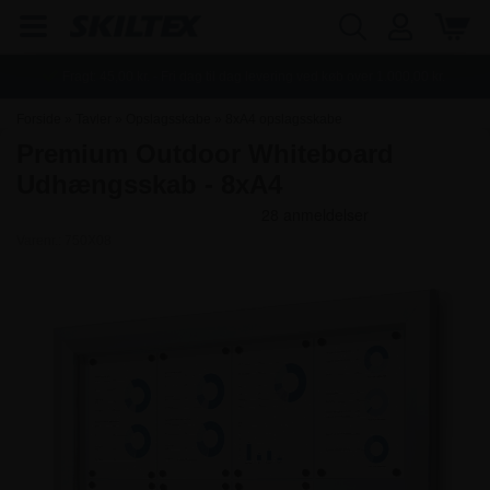
Fragt:
45,00
kr. - Fri dag til dag levering ved køb over
1.000,00
kr.
Forside
»
Tavler
»
Opslagsskabe
»
8xA4 opslagsskabe
Premium Outdoor Whiteboard
Udhængsskab - 8xA4
Varenr.:
750X08