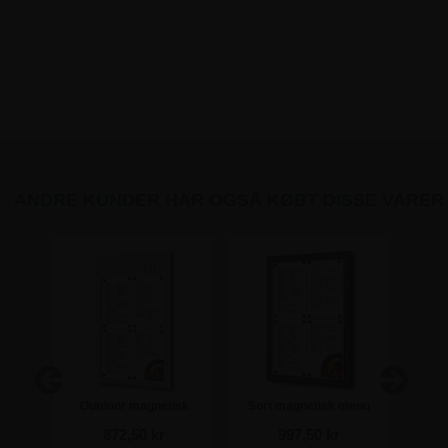
ANDRE KUNDER HAR OGSÅ KØBT DISSE VARER
il
Outdoor magnetisk
Sort magnetisk menu
Nedgr
 8 stk
menuskab med logo top -
skab til udendørs brug -
Pr
872,50 kr
997,50 kr