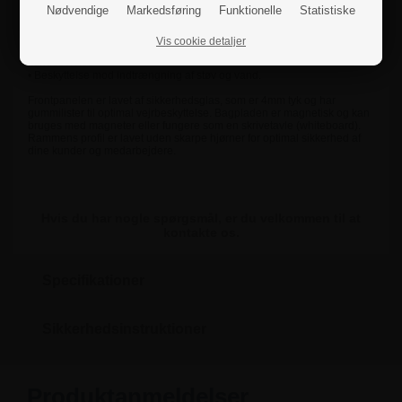
Nødvendige
Markedsføring
Funktionelle
Statistiske
markerpenne
• Kan sættes op på en væg, hegn eller fritstående stativer
• Stort udvalg af forskellige størrelser
Vis cookie detaljer
• Kan leveres i forskellige farver ved special bestilling - kontakt vores
kundeservice
• Beskyttelse mod indtrængning af støv og vand.
Frontpanelen er lavet af sikkerhedsglas, som er 4mm tyk og har
gummilister til optimal vejrbeskyttelse. Bagpladen er magnetisk og kan
bruges med magneter eller fungere som en skrivetavle (whiteboard).
Rammens profil er lavet uden skarpe hjørner for optimal sikkerhed af
dine kunder og medarbejdere.
Hvis du har nogle spørgsmål, er du velkommen til at
kontakte os.
Specifikationer
Sikkerhedsinstruktioner
Produktanmeldelser