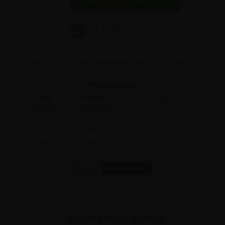
2.997,50 kr
Bestiller du inden
04
T
00
M
05
S
sender vi din pakke i dag!
Mængderabat
Antal
Pris/stk:
Spar:
1 Stk.
2.997,50
-
2 Stk.
2.872,50
250,00
4 Stk.
2.747,50
1.000,00
7 Stk.
2.622,50
2.625,00
14 Stk.
2.497,50
7.000,00
Flere?
Få et tilbud
RELATEREDE VARER