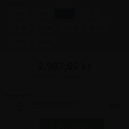
Størrelse
4 x A4
6 x A4
8 x A4
9 x A4
12 x A4
15 x A4
18 x A4
21 x A4
24 x A4
27 x A4
2.997,50 kr
Inkl. moms -
vis ekskl. moms
2.997,50 kr
2.997,50 kr
Tilkøbsprodukter
Sorte magneter til whiteboard -
48,75 kr
20mm - 8 stk
2.997,50 kr