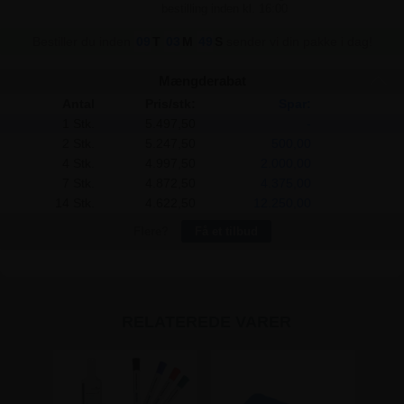
Bestiller du inden
09
T
03
M
48
S
sender vi din pakke i dag!
Mængderabat
Antal
Pris/stk:
Spar:
1 Stk.
5.497,50
-
2 Stk.
5.247,50
500,00
4 Stk.
4.997,50
2.000,00
7 Stk.
4.872,50
4.375,00
14 Stk.
4.622,50
12.250,00
Flere?
Få et tilbud
RELATEREDE VARER