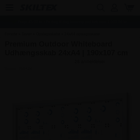
Fragt:
45,00
kr. - Fri dag til dag levering ved køb over
1.000,00
kr.
Forside
»
Tavler
»
Opslagsskabe
»
24xA4 opslagsskabe
Premium Outdoor Whiteboard
Udhængsskab 24xA4 | 190x107 cm
Varenr.:
750X24