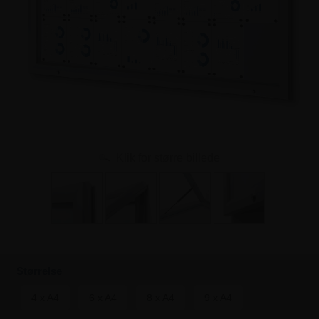
Klik for større billede
Størrelse
4 x A4
6 x A4
8 x A4
9 x A4