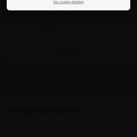
• Beskyttelse mod indtrængning af støv og vand.
Vis cookie detaljer
Hænglet er lavet af sikkerhedsglas, som er 4mm tyk og har gummilister
til optimal vejrbeskyttelse. Bagpladen er magnetisk og kan bruges med
magneter eller fungere som en skrivetavle (whiteboard).
Rammens profil er lavet uden skarpe hjørner for optimal sikkerhed af
dine kunder og medarbejdere.
Hvis du har nogle spørgsmål, er du velkommen til at
kontakte os.
Specifikationer
Sikkerhedsinstruktioner
Produktanmeldelser