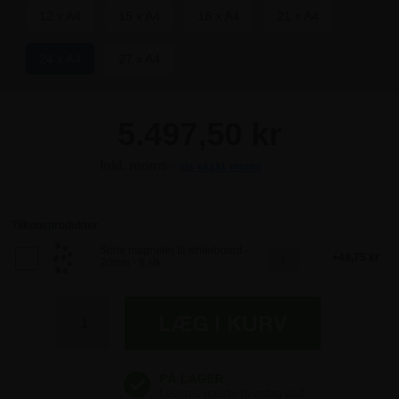
12 x A4
15 x A4
18 x A4
21 x A4
24 x A4
27 x A4
5.497,50 kr
Inkl. moms -
vis ekskl. moms
5.497,50 kr
5.497,50 kr
Tilkøbsprodukter
Sorte magneter til whiteboard -
48,75 kr
20mm - 8 stk
5.497,50 kr
5.497,50 kr