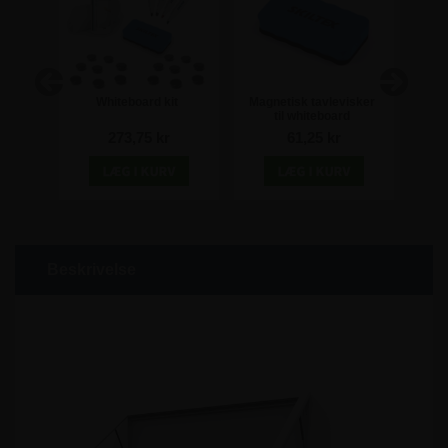
- 3mm
Whiteboard kit
Magnetisk tavlevisker
So
til whiteboard
whit
273,75 kr
61,25 kr
Beskrivelse