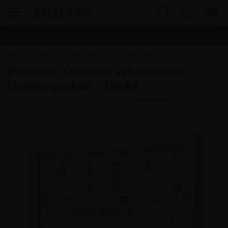
Fragt:
45,00
kr. - Fri dag til dag levering ved køb over
1.000,00
kr.
Forside
»
Tavler
»
Opslagsskabe
»
15xA4 opslagsskabe
Premium Outdoor Whiteboard
Udhængsskab - 15xA4
Varenr.:
750X15