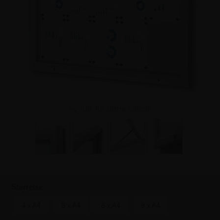
Klik for større billede
Størrelse
4 x A4
6 x A4
8 x A4
9 x A4