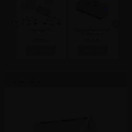
- 3mm
Whiteboard kit
Magnetisk tavlevisker
So
til whiteboard
whit
273,75 kr
61,25 kr
Beskrivelse