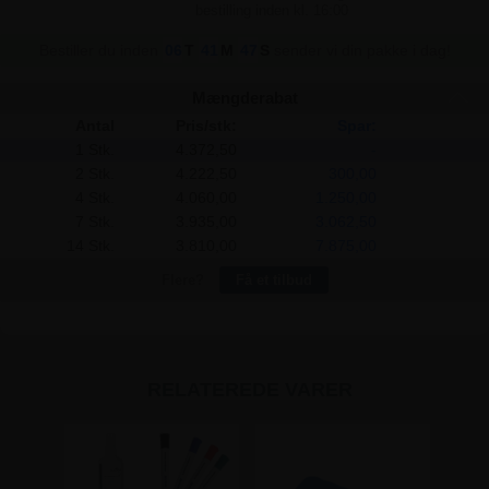
Bestiller du inden
06
T
41
M
46
S
sender vi din pakke i dag!
Mængderabat
Antal
Pris/stk:
Spar:
1 Stk.
4.372,50
-
2 Stk.
4.222,50
300,00
4 Stk.
4.060,00
1.250,00
7 Stk.
3.935,00
3.062,50
14 Stk.
3.810,00
7.875,00
Flere?
Få et tilbud
RELATEREDE VARER