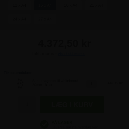
12 x A4
15 x A4
18 x A4
21 x A4
24 x A4
27 x A4
4.372,50 kr
Inkl. moms -
vis ekskl. moms
4.372,50 kr
4.372,50 kr
Tilkøbsprodukter
Sorte magneter til whiteboard -
48,75 kr
20mm - 8 stk
4.372,50 kr
4.372,50 kr