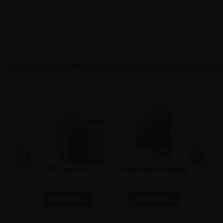
ANDRE KUNDER HAR OGSÅ KØBT DISSE VARER
il
APET antirefleks
T-Stand Højformat Akryl
Pr
 8 stk
frontplade A4 - 21x29,7
Skilt - A5
11,25 kr
42,50 kr
cm
Udh