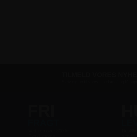
TILMELD VORES NYH
Skriv dig op til vores tilbudsmail og få sup
FRI
H
FRAGT
LE
Ved køb over 800 kr
Bestilli
Ekskl. moms
sende