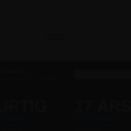
EDSBREV
er gode tilbud direkte i din indbakke
URTIG
17 ÅR
VERING
ERFARING
nger inden kl. 16
Din garanti for kvalitet
s samme dag
og ekspertise