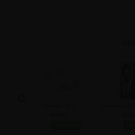
AN
cm | 26mm
Fiskesnøre - 200 m
Plakatophæng A3 -
klik-pro
61,25 kr
61,25 