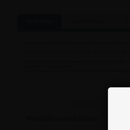
Beskrivelse
Specifikationer
S
Disse smarte plakatophæng bruger det meget populære "klik
Alle vores plakatophæng leveres i sæt, altså med top- og 
• Alu 26 mm plakatophængssæt monteret med skumliste
• Anbefales til alm. plakater
• Leveres med lysegrå ophængskroge og sorte endekappe
Produktanmeldelser