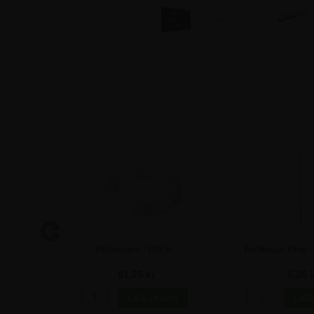
ast A2
Fiskesnøre - 200 m
Forlænger Krog -
61,25 kr
6,25 