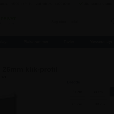
agt kun
45,00
kr / Fri fragt ved køb over
1.000,00
kr
Ubegrænset returret
PRIVAT
inkl. moms
plays
Plakatrammer
Tavler
Messeudstyr
 26mm klik-profil
Bredde
21 cm
30 cm
85 cm
100 cm