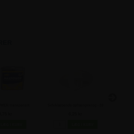
RER
ER transparent
Selvklæbende ophængskrog - 20
nde tape 19 mm - 5
mm
8,75 kr
6,25 kr
meter