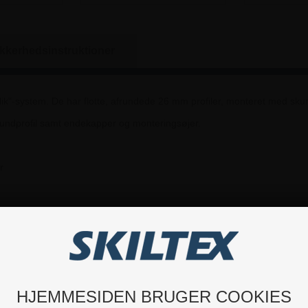
ikkerhedsinstruktioner
"-system. De har flotte, afrundede 26 mm profiler, monteret med skumli
bundprofil samt endekapper og monteringsøjer.
r
Hvis du har nogle spørgsmål, er du velkommen til at kontakte os.
HJEMMESIDEN BRUGER COOKIES