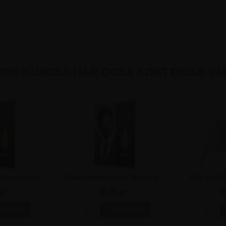
DRE KUNDER HAR OGSÅ KØBT DISSE VA
 30 cm | 26mm
Plakatophæng 50 cm | 26mm klik-
HPX MAXPOW
fil
profil
dobbeltklæbe
kr
86,25 kr
9