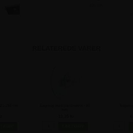
100 Stk.
F
RELATEREDE VARER
 21-150 cm
Sugekop med plastmøtrik - 40
Sugeko
mm
kr
11,25 kr
6