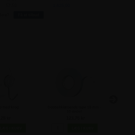
57,50
1.625,00
lere?
Få et tilbud
p med krog
Dobbeltklæbende tape 19 mm -
Magnetb
10 meter
,25 kr
123,75 kr