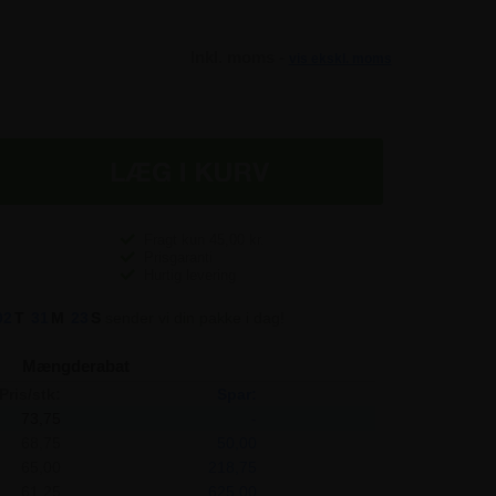
Inkl. moms -
vis ekskl. moms
Fragt kun
45,00
kr.
Prisgaranti
Hurtig levering
02
T
31
M
23
S
sender vi din pakke i dag!
Mængderabat
Pris/stk:
Spar:
73,75
-
68,75
50,00
65,00
218,75
61,25
625,00