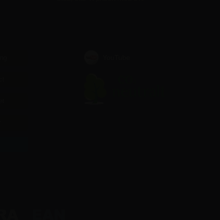
YouTube
ing
ct
et
r
r