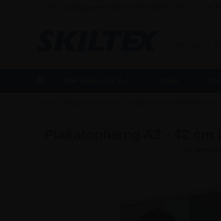
Dag til dag levering ved bestilling inden kl. 16:00
Fr
BUSINESS
/
Alle priser er 
Alle Kategorier A-Z
Skilte
Dis
»
»
»
Forside
Plakatrammer
Plakatophæng
42cm A2 Plakatholder
Plakatophæng A2 - 42 cm |
Varenr.:
PHS042