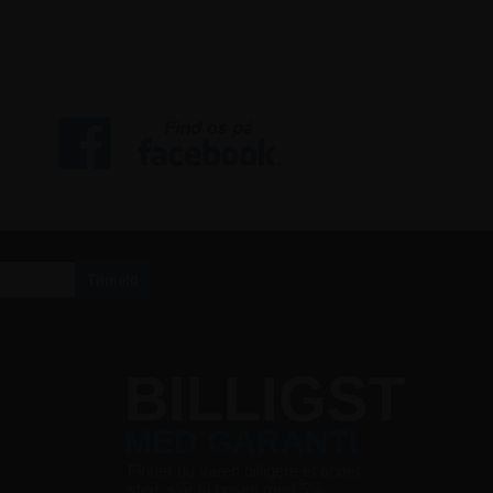
S
BILLIGST
MED GARANTI
Finder du varen billigere et andet
sted, slår vi prisen med 5%