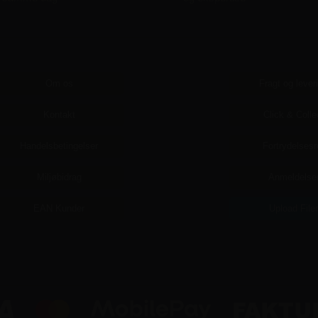
Om os
Fragt og lever
Kontakt
Click & Colle
Handelsbetingelser
Fortrydelsesr
Miljøbidrag
Anmeldelse
EAN Kunder
Upload File