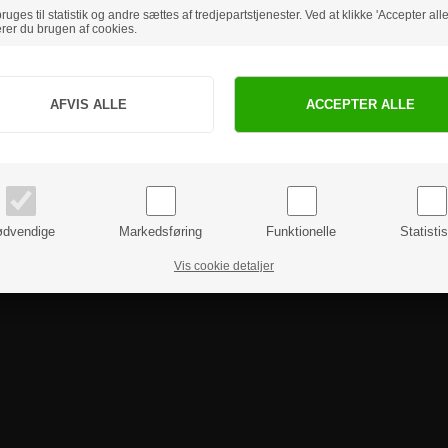
uges til statistik og andre sættes af tredjepartstjenester. Ved at klikke 'Accepter alle
rer du brugen af cookies.
Jeg handler som
PRIVAT
BUSINESS
priser inkl. moms
priser ekskl. moms
dvendige
Markedsføring
Funktionelle
Statisti
Vis cookie detaljer