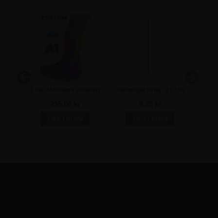
tærke
1 Stk. Udendørs vandfast
Forlænger Krog - 21-150
Min
 85 cm
A1 plakat inkl. print
cm
spyds
235,00 kr
6,25 kr