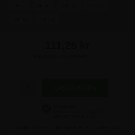
70 cm
85 cm
100 cm
120 cm
150 cm
180 cm
111,25 kr
Inkl. moms -
vis ekskl. moms
111,25 kr
111,25 kr
111,25 kr
Bestiller du inden
37
M
33
S
sender vi din pakke i dag!