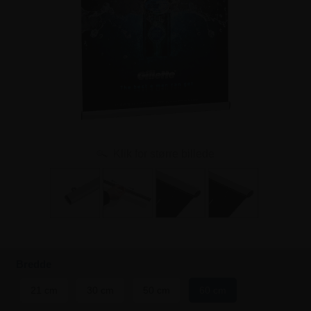
Klik for større billede
Bredde
21 cm
30 cm
50 cm
60 cm