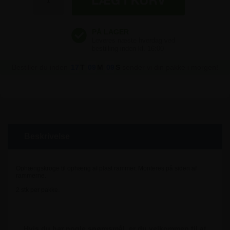
Bestiller du inden
17
T
09
M
09
S
sender vi din pakke i morgen!
Beskrivelse
Ophængskroge til ophæng af plast rammer. Monteres på siden af
rammerne.
2 stk per pakke.
Hvis du har nogle spørgsmål, er du velkommen til at