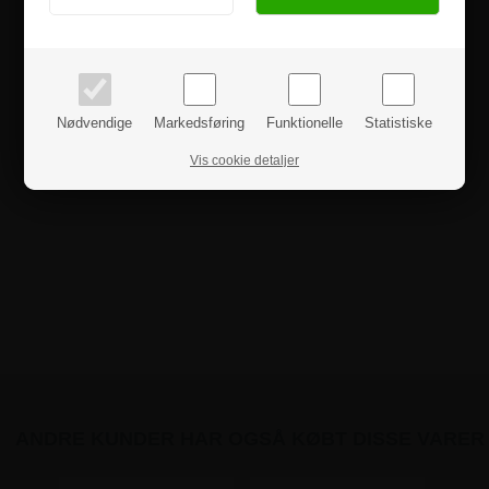
PRIVAT
BUSINESS
priser inkl. moms
priser ekskl. moms
Nødvendige
Markedsføring
Funktionelle
Statistiske
Vis cookie detaljer
ANDRE KUNDER HAR OGSÅ KØBT DISSE VARER