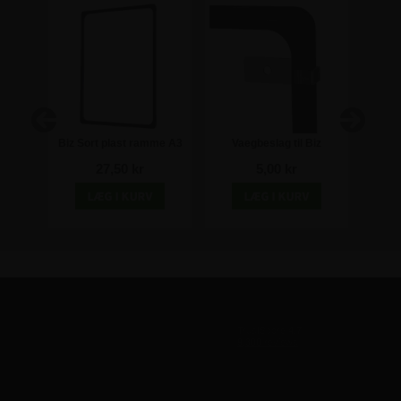
me A5
Biz Sort plast ramme A3
Vaegbeslag til Biz
Plast
plastrammer
til B
27,50 kr
5,00 kr