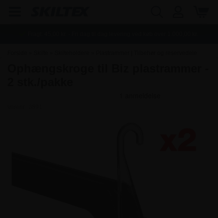
Fragt:
45,00
kr. - Fri dag til dag levering ved køb over
1.000,00
kr.
Forside
»
Skilte
»
Skilteholdere
»
Plastrammer | Tilbehør og reservedele
Ophængskroge til Biz plastrammer -
2 stk./pakke
Varenr.:
3891